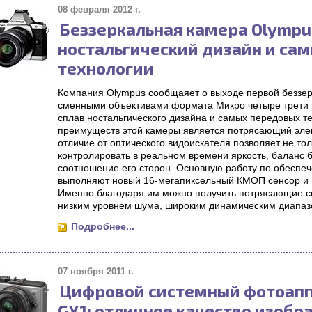
08 февраля 2012 г.
Беззеркальная камера Olympu
ностальгический дизайн и са
технологии
Компания Olympus сообщаяет о выходе первой беззе
сменными объективами формата Микро четыре трети 
сплав ностальгического дизайна и самых передовых т
преимуществ этой камеры является потрясающий элек
отличие от оптического видоискателя позволяет не тол
контролировать в реальном времени яркость, баланс б
соотношение его сторон. Основную работу по обеспе
выполняют новый 16-мегапиксельный КМОП сенсор и г
Именно благодаря им можно получить потрясающие сн
низким уровнем шума, широким динамическим диапаз
Подробнее...
07 ноября 2011 г.
Цифровой системный фотоапп
GX1: отличное качество изобр