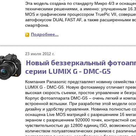
Эта модель создана по стандарту Микро 4/3 и осна
техническими решениями, а именно: улучшенным 16.3
MOS и графическим процессором TruePic VII, соверш
автофокусом DUAL FAST AF, а также расширенными во
смартфона.
Подробнее...
23 июля 2012 г.
Новый беззеркальный фотоапп
серии LUMIX G - DMC-G5
Компания Panasonic представляет новинку семейства
LUMIX G - DMC-G5. Новую фотокамеру отличает прево
высокая скорость съемки, простое управление и безг
Корпус фотоаппарата DMC-G5 – очень легкий и компа
встроенной вспышки. При разработке этой модели ос
дизайну и удобству управления. Новинка полностью с
оснащена Live MOS матрицей с разрешением 16 мега
экраном с разрешением 920000 точек, контрастной си
чувствительностью до 12800 единиц ISO, возможность
количеством полуавтоматических режимов с различ