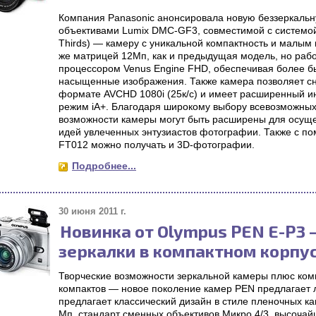
Компания Panasonic анонсировала новую беззеркаль
объективами Lumix DMC-GF3, совместимой с системой 
Thirds) — камеру с уникальной компактность и малым
же матрицей 12Мп, как и предыдущая модель, но рабо
процессором Venus Engine FHD, обеспечивая более б
насыщенные изображения. Также камера позволяет сни
формате AVCHD 1080i (25к/c) и имеет расширенный и
режим iA+. Благодаря широкому выбору всевозможных
возможности камеры могут быть расширены для осущ
идей увлеченных энтузиастов фотографии. Также с п
FT012 можно получать и 3D-фотографии.
Подробнее...
30 июня 2011 г.
Новинка от Olympus PEN E-P3
зеркалки в компактном корпу
Творческие возможности зеркальной камеры плюс комп
компактов — новое поколение камер PEN предлагает 
предлагает классический дизайн в стиле пленочных к
Мп, стандарт сменных объективов Микро 4/3, высочай