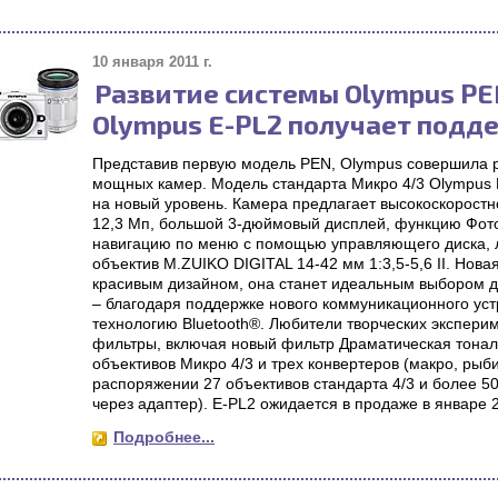
10 января 2011 г.
Развитие системы Olympus PE
Olympus E-PL2 получает подд
Представив первую модель PEN, Olympus совершила р
мощных камер. Модель стандарта Микро 4/3 Olympus
на новый уровень. Камера предлагает высокоскорост
12,3 Мп, большой 3-дюймовый дисплей, функцию Фото
навигацию по меню с помощью управляющего диска, 
объектив M.ZUIKO DIGITAL 14-42 мм 1:3,5-5,6 II. Нова
красивым дизайном, она станет идеальным выбором д
– благодаря поддержке нового коммуникационного ус
технологию Bluetooth®. Любители творческих экспери
фильтры, включая новый фильтр Драматическая тональ
объективов Микро 4/3 и трех конвертеров (макро, рыби
распоряжении 27 объективов стандарта 4/3 и более 5
через адаптер). E-PL2 ожидается в продаже в январе 
Подробнее...