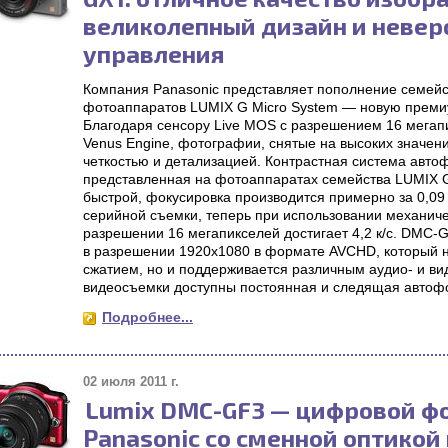
великолепный дизайн и невер
управления
Компания Panasonic представляет пополнение семейс
фотоаппаратов LUMIX G Micro System — новую преми
Благодаря сенсору Live MOS с разрешением 16 мегап
Venus Engine, фотографии, снятые на высоких значени
четкостью и детализацией. Контрастная система автофо
представленная на фотоаппаратах семейства LUMIX G
быстрой, фокусировка производится примерно за 0,09
серийной съемки, теперь при использовании механичес
разрешении 16 мегапикселей достигает 4,2 к/с. DMC-G
в разрешении 1920х1080 в формате AVCHD, который 
сжатием, но и поддерживается различным аудио- и в
видеосъемки доступны постоянная и следящая автофо
Подробнее...
02 июля 2011 г.
Lumix DMC-GF3 — цифровой ф
Panasonic со сменной оптикой