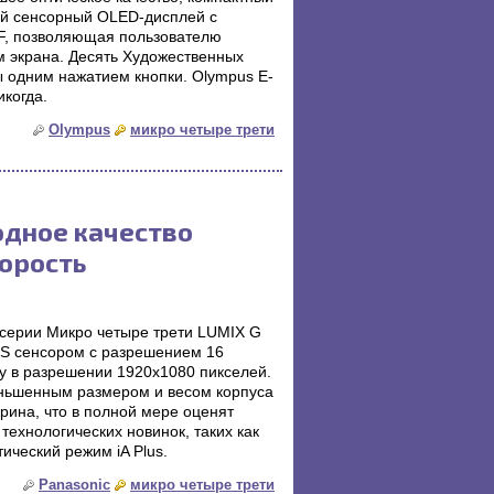
ый сенсорный OLED-дисплей с
F, позволяющая пользователю
м экрана. Десять Художественных
 одним нажатием кнопки. Olympus E-
икогда.
Olympus
микро четыре трети
одное качество
орость
серии Микро четыре трети LUMIX G
S сенсором с разрешением 16
у в разрешении 1920х1080 пикселей.
ньшенным размером и весом корпуса
рина, что в полной мере оценят
ехнологических новинок, таких как
ческий режим iA Plus.
Panasonic
микро четыре трети