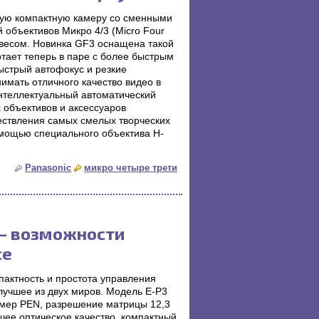
ную компактную камеру со сменными
объективов Микро 4/3 (Micro Four
 весом. Новинка GF3 оснащена такой
тает теперь в паре с более быстрым
ыстрый автофокус и резкие
мать отличного качество видео в
нтеллектуальный автоматический
 объективов и аксессуаров
ествления самых смелых творческих
омощью специального объектива H-
Panasonic
микро четыре трети
 — возможности
се
актность и простота управления
лучшее из двух миров. Модель E-P3
амер PEN, разрешение матрицы 12,3
шее оптическое качество, компактный