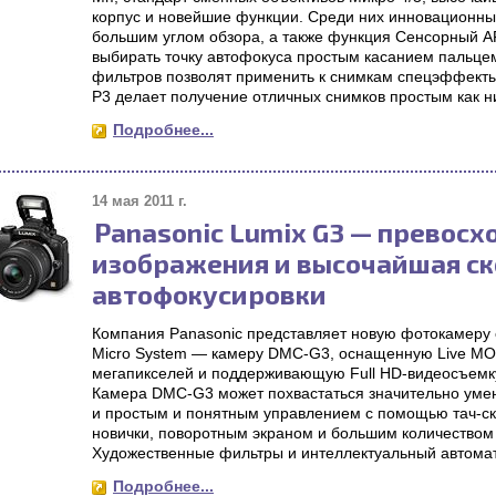
корпус и новейшие функции. Среди них инновационн
большим углом обзора, а также функция Сенсорный A
выбирать точку автофокуса простым касанием пальце
фильтров позволят применить к снимкам спецэффекты
P3 делает получение отличных снимков простым как н
Подробнее...
14 мая 2011 г.
Panasonic Lumix G3 — превосх
изображения и высочайшая ск
автофокусировки
Компания Panasonic представляет новую фотокамеру 
Micro System — камеру DMC-G3, оснащенную Live MO
мегапикселей и поддерживающую Full HD-видеосъемк
Камера DMC-G3 может похвастаться значительно уме
и простым и понятным управлением с помощью тач-ск
новички, поворотным экраном и большим количеством т
Художественные фильтры и интеллектуальный автомати
Подробнее...