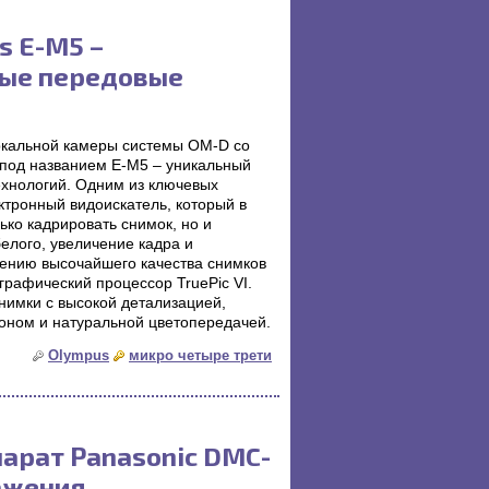
s E-M5 –
мые передовые
ркальной камеры системы OM-D со
под названием Е-М5 – уникальный
ехнологий. Одним из ключевых
тронный видоискатель, который в
ько кадрировать снимок, но и
елого, увеличение кадра и
чению высочайшего качества снимков
рафический процессор TruePic VI.
имки с высокой детализацией,
оном и натуральной цветопередачей.
Olympus
микро четыре трети
арат Panasonic DMC-
ажения,