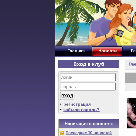
Главная
Новости
Га
Вход в клуб
Гла
•
регистрация
•
забыли пароль?
Навигация в новостях
Последние 10 новостей