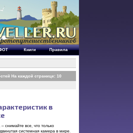
ЕФОТ
Книги
Правила
стей На каждой странице:
10
арактеристик в
се
– снимайте все, что только
одвинутая системная камера в мире.