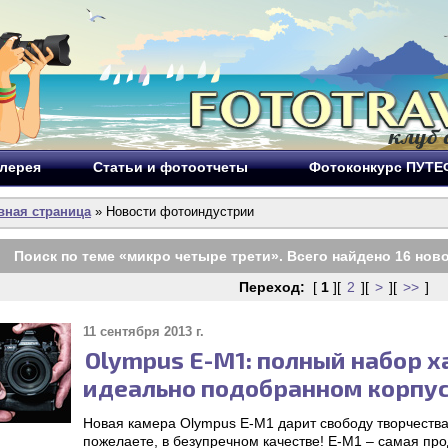
лерея
Статьи и фотоотчеты
Фотоконкурс ПУТ
вная страница
» Новости фотоиндустрии
Поиск по теме «
микро четыре трети
». Всего найдено
16
ново
Переход:
[
1
][
2
][
>
][
>>
]
11 сентября 2013 г.
Olympus Е-М1: полный набор х
идеально подобранном корпу
Новая камера Olympus Е-М1 дарит свободу творчества 
пожелаете, в безупречном качестве! Е-М1 – самая пр