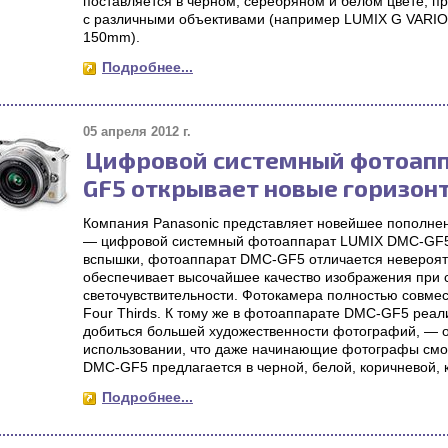
поставляется в черном, серебряном и белом цвете, п
с различными объективами (например LUMIX G VARIO
150mm).
Подробнее...
05 апреля 2012 г.
Цифровой системный фотоапп
GF5 открывает новые горизон
Компания Panasonic представляет новейшее пополнен
— цифровой системный фотоаппарат LUMIX DMC-GF5.
вспышки, фотоаппарат DMC-GF5 отличается невероятн
обеспечивает высочайшее качество изображения при 
светочувствительности. Фотокамера полностью совмес
Four Thirds. К тому же в фотоаппарате DMC-GF5 реа
добиться большей художественности фотографий, — о
использовании, что даже начинающие фотографы смог
DMC-GF5 предлагается в черной, белой, коричневой, к
Подробнее...