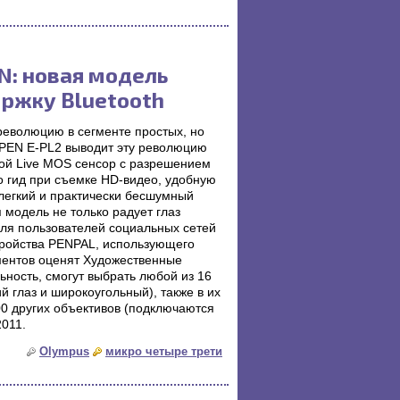
N: новая модель
ержку Bluetooth
еволюцию в сегменте простых, но
 PEN E-PL2 выводит эту революцию
ной Live MOS сенсор с разрешением
 гид при съемке HD-видео, удобную
легкий и практически бесшумный
я модель не только радует глаз
ля пользователей социальных сетей
тройства PENPAL, использующего
ментов оценят Художественные
ность, смогут выбрать любой из 16
й глаз и широкоугольный), также в их
00 других объективов (подключаются
2011.
Olympus
микро четыре трети