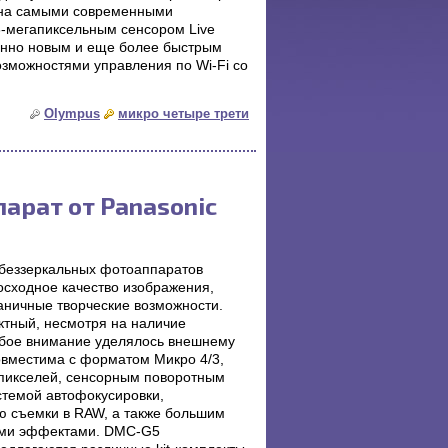
щена самыми современными
-мегапиксельным сенсором Live
енно новым и еще более быстрым
зможностями управления по Wi-Fi со
Olympus
микро четыре трети
арат от Panasonic
 беззеркальных фотоаппаратов
сходное качество изображения,
раничные творческие возможности.
ктный, несмотря на наличие
обое внимание уделялось внешнему
овместима с форматом Микро 4/3,
пикселей, сенсорным поворотным
стемой автофокусировки,
ю съемки в RAW, а также большим
ными эффектами. DMC-G5