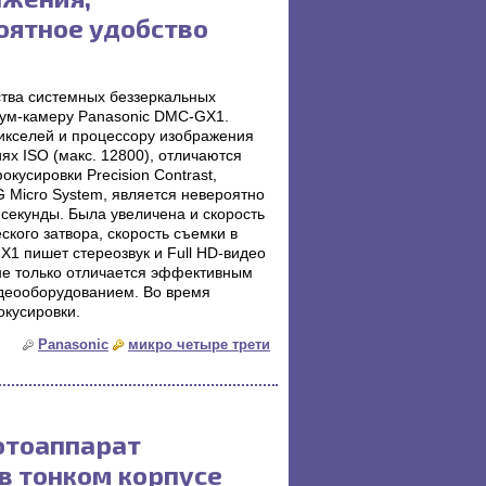
оятное удобство
тва системных беззеркальных
ум-камеру Panasonic DMC-GX1.
икселей и процессору изображения
ях ISO (макс. 12800), отличаются
кусировки Precision Contrast,
 Micro System, является невероятно
 секунды. Была увеличена и скорость
кого затвора, скорость съемки в
X1 пишет стереозвук и Full HD-видео
не только отличается эффективным
идеооборудованием. Во время
кусировки.
Panasonic
микро четыре трети
отоаппарат
 в тонком корпусе