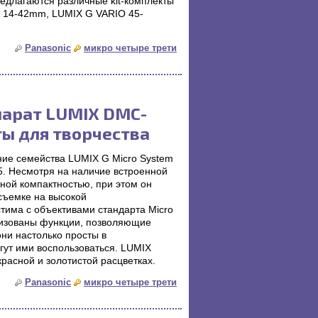
редлагаются различные kit-комплекты
 14-42mm, LUMIX G VARIO 45-
Panasonic
микро четыре трети
арат LUMIX DMC-
ты для творчества
ие семейства LUMIX G Micro System
 Несмотря на наличие встроенной
ой компактностью, при этом он
съемке на высокой
тима с объективами стандарта Micro
лизованы функции, позволяющие
ни настолько просты в
ут ими воспользоваться. LUMIX
расной и золотистой расцветках.
Panasonic
микро четыре трети