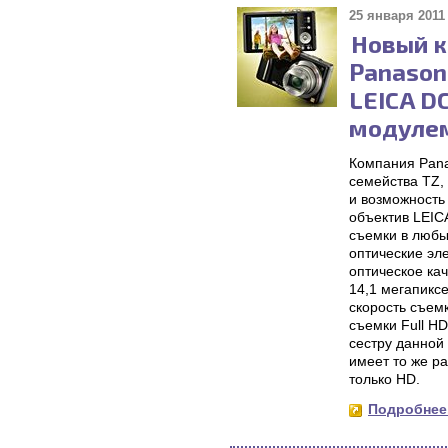
25 января 2011 
Новый к
Panason
LEICA D
модулем
Компания Pan
семейства TZ,
и возможность
объектив LEIC
съемки в любы
оптические э
оптическое ка
14,1 мегапикс
скорость съем
съемки Full H
сестру данной
имеет то же р
только HD.
Подробнее.