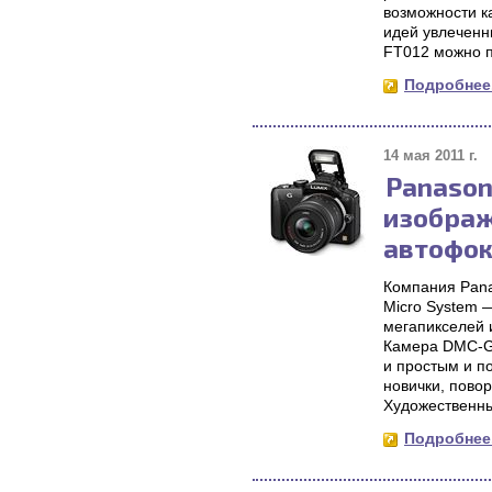
возможности к
идей увлеченн
FT012 можно п
Подробнее.
14 мая 2011 г.
Panason
изображ
автофок
Компания Pana
Micro System 
мегапикселей 
Камера DMC-G3
и простым и п
новички, пово
Художественны
Подробнее.