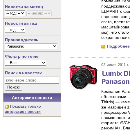
Компания Pana
поддерживающи
Новости за месяц
ELMARIT с фо
нанесено спец
света, препят
Новости за год
масштабирован
мм), что стал
сохраняет кач
Производитель
Подробнее.
Фильтр по теме
02 июля 2011 г.
Lumix D
Поиск в новостях
Panason
Компания Pana
объективами L
Авторские новости
Thirds) — кам
Показать только
же матрицей 1
авторские новости
процессором V
насыщенные из
формате AVCHD
режим iA+. Бл