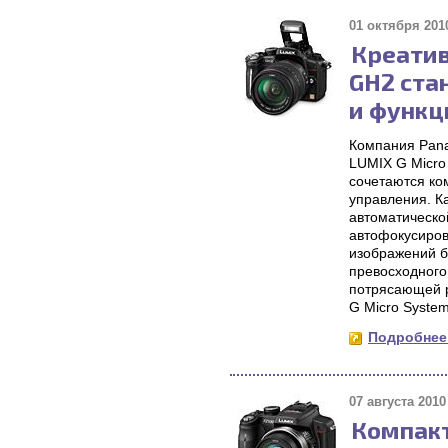
01 октября 2010
Креатив
GH2 ста
и функц
Компания Pana
LUMIX G Micro
сочетаются ко
управления. К
автоматическо
автофокусиров
изображений б
превосходного
потрясающей 
G Micro System
Подробнее.
07 августа 2010 
Компак