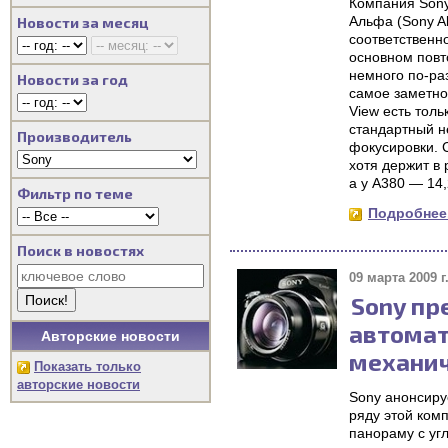
Компания Sony
Альфа (Sony Al
Новости за месяц
соответственн
основном повт
немного по-раз
Новости за год
самое заметно
View есть толь
стандартный н
Производитель
фокусировки. С
хотя держит в
а у A380 — 14
Фильтр по теме
Подробнее.
Поиск в новостях
09 марта 2009 г
Sony пр
автомат
Авторские новости
механич
Показать только
авторские новости
Sony анонсиру
ряду этой ком
панораму с уг