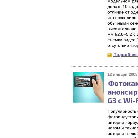
модельном ряд
делать 10 кад
отличие от од
что позволило
обычными сенс
высоких значе
мм f/2.8–5.2 
съемки видео 
отсутствие «г
Подробнее.
12 января 2009 
Фотока
анонсир
G3 с Wi-
Популярность 
фотоиндустрии
интернет-брау
новом и техно
интернет в люб