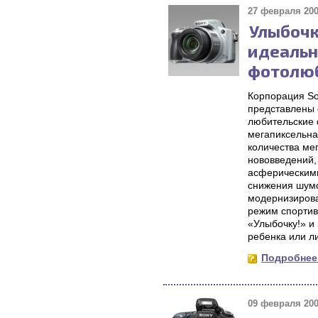
27 февраля 200
Улыбочк
идеальн
фотолю
Корпорация So
представлены 
любительские 
мегапиксельна
количества ме
нововведений,
асферическими
снижения шумо
модернизирова
режим спортив
«Улыбочку!» и
ребенка или л
Подробнее.
09 февраля 200