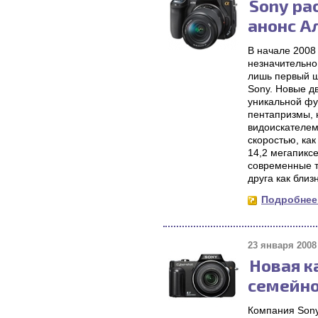
Sony ра
анонс А
В начале 2008
незначительно
лишь первый ш
Sony. Новые д
уникальной фу
пентапризмы, 
видоискателем
скоростью, ка
14,2 мегапикс
современные т
друга как близ
Подробнее.
23 января 2008 
Новая к
семейно
Компания Sony