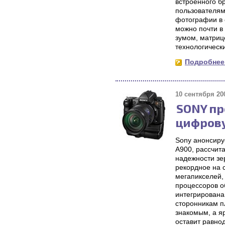
встроенного б
пользователям 
фотографии в 
можно почти в
зумом, матриц
технологическ
Подробнее.
10 сентября 200
SONY п
цифрову
Sony анонсиру
A900, рассчит
надежности зе
рекордное на 
мегапикселей,
процессоров о
интегрирована
сторонникам п
знакомым, а я
оставит равно