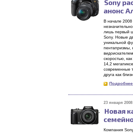
Sony ра
анонс А
В начале 2008
незначительно
лишь первый ш
Sony. Новые д
уникальной фу
пентапризмы, 
видоискателем
скоростью, ка
14,2 мегапикс
современные т
друга как близ
Подробнее.
23 января 2008 
Новая к
семейно
Компания Sony