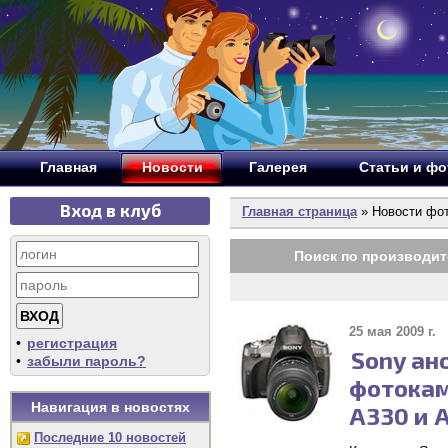
Главная
Новости
Галерея
Статьи и ф
Вход в клуб
Главная страница
» Новости фо
Поиск по производит
25 мая 2009 г.
•
регистрация
Sony ан
•
забыли пароль?
фотокам
Навигация в новостях
A330 и 
Последние 10 новостей