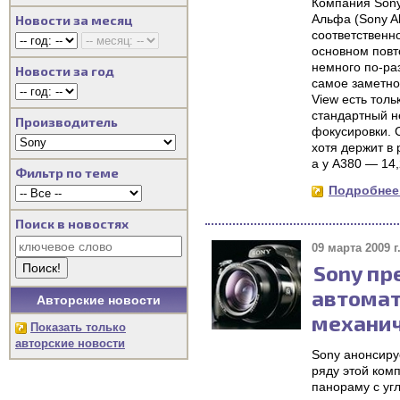
Компания Sony
Альфа (Sony Al
Новости за месяц
соответственн
основном повт
немного по-раз
Новости за год
самое заметно
View есть толь
стандартный н
Производитель
фокусировки. С
хотя держит в
а у A380 — 14
Фильтр по теме
Подробнее.
Поиск в новостях
09 марта 2009 г
Sony пр
автомат
Авторские новости
механич
Показать только
авторские новости
Sony анонсиру
ряду этой ком
панораму с уг