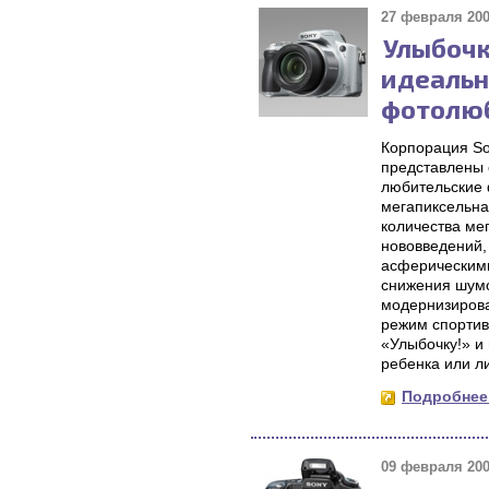
27 февраля 200
Улыбочк
идеальн
фотолю
Корпорация So
представлены 
любительские 
мегапиксельна
количества ме
нововведений,
асферическими
снижения шумо
модернизирова
режим спортив
«Улыбочку!» и
ребенка или л
Подробнее.
09 февраля 200