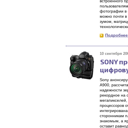
встроенного б
пользователям 
фотографии в 
можно почти в
зумом, матриц
технологическ
Подробнее.
10 сентября 200
SONY п
цифрову
Sony анонсиру
A900, рассчит
надежности зе
рекордное на 
мегапикселей,
процессоров о
интегрирована
сторонникам п
знакомым, а я
оставит равно