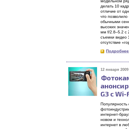
модельном ряд
делать 10 кад
отличие от од
что позволило
обычными сенс
высоких значе
мм f/2.8–5.2 
съемки видео 
отсутствие «г
Подробнее.
12 января 2009 
Фотока
анонсир
G3 с Wi-
Популярность 
фотоиндустрии
интернет-брау
новом и техно
интернет в люб