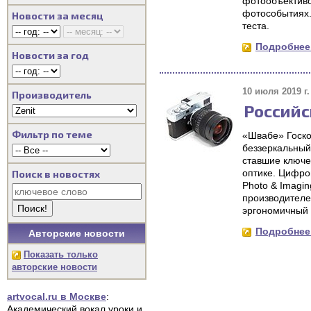
фотообъективо
фотособытиях.
Новости за месяц
теста.
Подробнее.
Новости за год
10 июля 2019 г.
Производитель
Российс
Фильтр по теме
«Швабе» Госко
беззеркальный
ставшие ключе
оптике. Цифро
Поиск в новостях
Photo & Imagi
производителе
эргономичный 
Подробнее.
Авторские новости
Показать только
авторские новости
artvocal.ru в Москве
:
Академический вокал уроки и