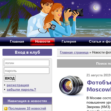
Главная
Новости
Галерея
Статьи и ф
Вход в клуб
Главная страница
» Новости фо
Поиск п
21 августа 2019 
Фотобъе
•
регистрация
MoscowP
•
забыли пароль?
В Москве сост
Навигация в новостях
повышение уро
Зверева (КМЗ)
Последние 10 новостей