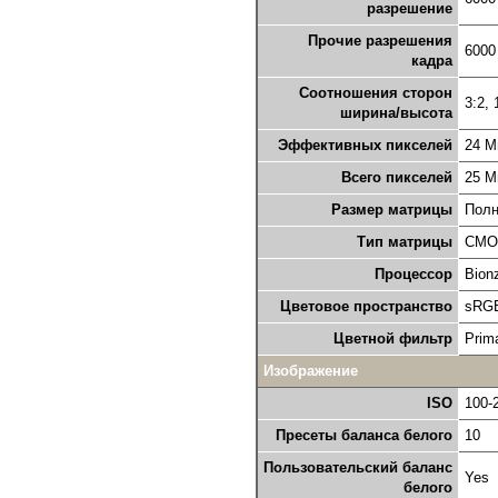
разрешение
Прочие разрешения
6000
кадра
Соотношения сторон
3:2, 
ширина/высота
Эффективных пикселей
24 М
Всего пикселей
25 М
Размер матрицы
Полн
Тип матрицы
CMO
Процессор
Bion
Цветовое пространство
sRG
Цветной фильтр
Prima
Изображение
ISO
100-
Пресеты баланса белого
10
Пользовательский баланс
Yes
белого