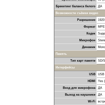
Брекетинг баланса белого
ДА
Возможности съёмки видео
Разрешение
1920 
Формат
MPEG
Кодек
Supp
Микрофон
Ster
Динамик
Mon
Память
Тип карт памяти
SD/S
Интерфейсы
USB
USB 
HDMI
Yes (
Вход для микрофона
ДА
Выход на наушники
ДА
Wi-Fi
встр