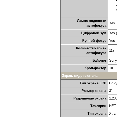
Лампа подсветки
Yes
автофокуса
Цифровой зум
Yes (
Ручной фокус
Yes
Количество точек
117
автофокуса
Байонет
Sony
Кроп-фактор
1×
Экран, видоискатель
Тип экрана LCD
Со с
Размер экрана
3″
Разрешение экрана
1,23
Тачскрин
НЕТ
Тип экрана
Xtra