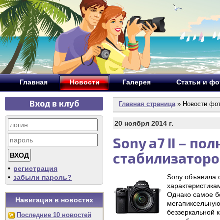
Главная
Новости
Галерея
Статьи и ф
Вход в клуб
Главная страница
» Новости фо
20 ноября 2014 г.
Sony a7 II – п
стабилизатор
•
регистрация
Sony объявила о
•
забыли пароль?
характеристика
Однако самое бо
Навигация в новостях
мегапиксельную
беззеркальной 
Последние 10 новостей