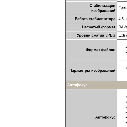
Стабилизация
Сдви
изображений
Работа стабилизатора
4.5 
Несжатый формат
RAW
Уровни сжатия JPEG
Extra
Формат файлов
Параметры изображений
Автофокус
Автофокус