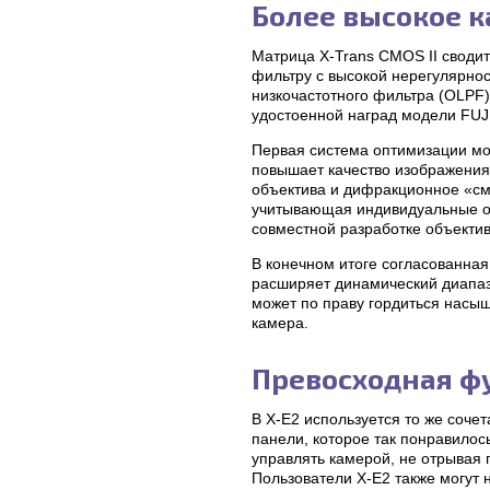
Более высокое к
Матрица X-Trans CMOS II своди
фильтру с высокой нерегулярнос
низкочастотного фильтра (OLPF)
удостоенной наград модели FUJ
Первая система оптимизации мо
повышает качество изображения
объектива и дифракционное «см
учитывающая индивидуальные оп
совместной разработке объектив
В конечном итоге согласованна
расширяет динамический диапаз
может по праву гордиться насыщ
камера.
Превосходная ф
В X-E2 используется то же соче
панели, которое так понравилос
управлять камерой, не отрывая 
Пользователи X-E2 также могут 