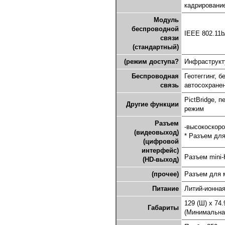
кадрирование
Модуль
беспроводной
IEEE 802.11b
связи
(стандартный)
(режим доступа?
Инфраструкт
Беспроводная
Геотеггинг, 
связь
автосохране
PictBridge, 
Другие функции
режим
Разъем
-высокоскоро
(видеовыход)
* Разъем для
(цифровой
интерфейс)
Разъем mini-
(HD-выход)
(прочее)
Разъем для м
Питание
Литий-ионная
129 (Ш) x 74.
Габариты
(Минимальная