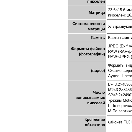
пикселей
23.6×15.6 мм
Матрица
пикселей: 16
Система очистки
Ультразвуков
матрицы
Память
Карты памят
JPEG (Exif Ve
Форматы файлов
RAW (RAF-ф
(фотографии)
RAW+JPEG (по
Форматы ви
(видео)
Сжатие видео
Аудио: Linea
L?<3:2>4896
M?<3:2>3456
Число
S?<3:2>2496
записываемых
?режим Moti
пикселей
L По вертик
M По вертик
Крепление
байонет FUJ
объектива