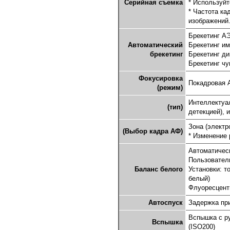
Серийная съемка
* Используйт
* Частота ка
изображений
Брекетинг АЭ
Автоматический
Брекетинг и
брекетинг
Брекетинг ди
Брекетинг чу
Фокусировка
Покадровая 
(режим)
Интеллектуа
(тип)
детекцией), 
Зона (электр
(Выбор кадра АФ)
* Изменение 
Автоматичес
Пользователь
Баланс белого
Установки: т
белый)
Флуоресцент
Автоспуск
Задержка приб
Вспышка с р
Вспышка
(ISO200)