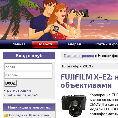
Главная
Новости
Галерея
Статьи и ф
Вход в клуб
Главная страница
» Новости фо
18 октября 2013 г.
FUJIFILM X-E2:
объективами
•
регистрация
Корпорация FUJ
•
забыли пароль?
класса со смен
CMOS II и самы
Навигация в новостях
модели FUJIFIL
полноформатным
Последние 10 новостей