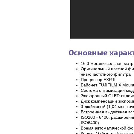
Основные характ
16,3-мегапиксельная матр
Оригинальный цветной фил
низкочастотного фильтра
Процессор EXR II
Байонет FUJIFILM X Moun
Система оптимизации мод
Электронный OLED-видоиск
Диск компенсации экспози
3-дюймовый (1,04 млн точе
Встроенная выдвижная вс
ISO200 - 6400, расширенн
ISO6400)
Время автоматической фок
Кнопка Q (быстрый доступ