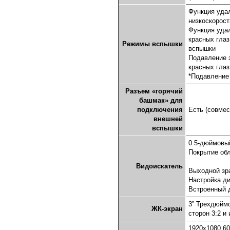
Функция уда
низкоскорост
Функция уда
красных гла
Режимы вспышки
вспышки
Подавление 
красных глаз
*Подавление
Разъем «горячий
башмак» для
подключения
Есть (совме
внешней
вспышки
0.5-дюймовый
Покрытие обл
Видоискатель
Выходной зра
Настройка ди
Встроенный д
3” Трехдюймо
ЖК-экран
сторон 3:2 и
1920x1080 60