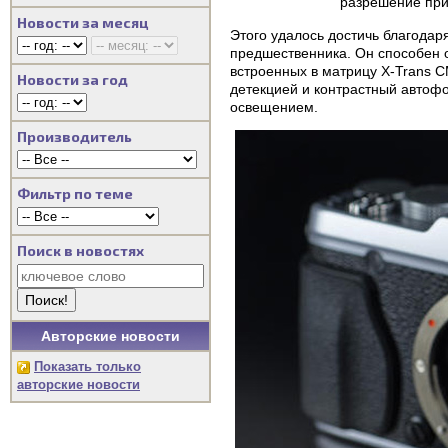
разрешение при
Новости за месяц
Этого удалось достичь благодар
предшественника. Он способен 
встроенных в матрицу X-Trans C
Новости за год
детекцией и контрастный автофо
освещением.
Производитель
Фильтр по теме
Поиск в новостях
Авторские новости
Показать только
авторские новости