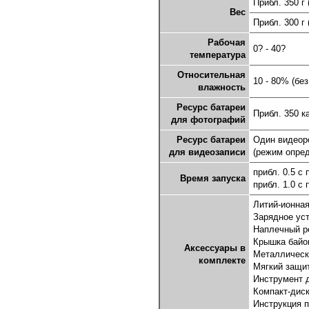
Прибл. 350 г
Вес
Прибл. 300 г
Рабочая
0? - 40?
температура
Относительная
10 - 80% (бе
влажность
Ресурс батареи
Прибл. 350 к
для фотографий
Ресурс батареи
Один видеоро
для видеозаписи
(режим опре
прибл. 0.5 с
Время запуска
прибл. 1.0 с
Литий-ионна
Зарядное ус
Наплечный р
Крышка байо
Аксессуары в
Металлическ
комплекте
Мягкий защи
Инструмент 
Компакт-диск
Инструкция п