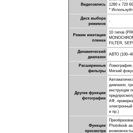
Видеозапись
1280 x 720 6
* Используйт
Диск выбора
-
режимов
10 типов (PR
Режим имитации
MONOCHROM
пленки
FILTER, SEP
Динамический
АВТО (100–40
диапазон
Расширенные
Ломография,
фильтры
Мягкий фокус
Автоматическ
диапазон, гр
инструкции п
Другие функции
предпросмот
фотографии
АФ, проверк
электронный 
и пр.)
Преобразова
Функции
Photobook as
просмотра
возможностью