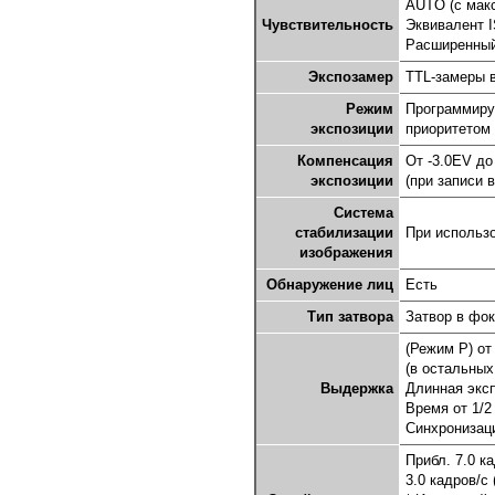
AUTO (с мак
Чувствительность
Эквивалент I
Расширенный 
Экспозамер
TTL-замеры в
Режим
Программируе
экспозиции
приоритетом
Компенсация
От -3.0EV до
экспозиции
(при записи 
Система
стабилизации
При использо
изображения
Обнаружение лиц
Есть
Тип затвора
Затвор в фо
(Режим P) от 
(в остальных
Выдержка
Длинная эксп
Время от 1/2
Синхронизаци
Прибл. 7.0 к
3.0 кадров/с