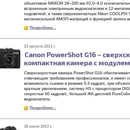
объективом NIKKOR 28–200 мм f/2,0–4,0 исключитель
встроенным электронным видоискателем и 12-мегапи
подсветкой, а также сверхкомпактную Nikon COOLPIX 
мегапиксельной КМОП-матрицей и функцией записи ви
Подробнее...
23 августа 2013 г.
Canon PowerShot G16 – cверхс
компактная камера с модулем
Сверхскоростная камера PowerShot G16 обеспечивает 
отвечающие требованиям профессионалов, и имеет ск
возможность съемки в режиме 9,3 кадра/с, зум-объектив
кратным увеличением, систему HS с процессором DIGI
скоростью 60 кадров/с, большой ЖК-дисплей PureColor 
видоискатель.
Подробнее...
18 июля 2013 г.