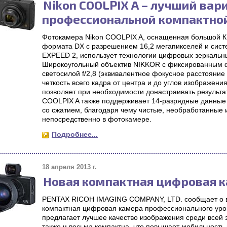
Nikon COOLPIX A – лучший вар
профессиональной компактно
Фотокамера Nikon COOLPIX A, оснащенная большой К
формата DX с разрешением 16,2 мегапикселей и сист
EXPEED 2, использует технологии цифровых зеркальн
Широкоугольный объектив NIKKOR с фиксированным 
светосилой f/2,8 (эквивалентное фокусное расстояние
четкость всего кадра от центра и до углов изображени
позволяет при необходимости донастраивать результа
COOLPIX A также поддерживает 14-разрядные данные
со сжатием, благодаря чему чистые, необработанные
непосредственно в фотокамере.
Подробнее...
18 апреля 2013 г.
Новая компактная цифровая к
PENTAX RICOH IMAGING COMPANY, LTD. сообщает о в
компактная цифровая камера профессионального уро
предлагает лучшее качество изображения среди всей
также и весьма компактна, что повышает мобильность