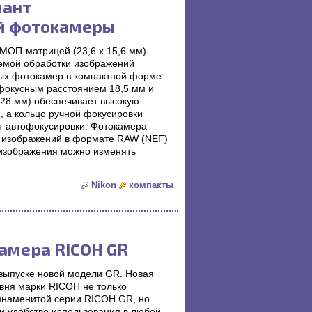
иант
й фотокамеры
МОП-матрицей (23,6 x 15,6 мм)
емой обработки изображений
ых фотокамер в компактной форме.
фокусным расстоянием 18,5 мм и
 28 мм) обеспечивает высокую
я, а кольцо ручной фокусировки
т автофокусировки. Фотокамера
 изображений в формате RAW (NEF)
 изображения можно изменять
Nikon
компакты
амера RICOH GR
ыпуске новой модели GR. Новая
вня марки RICOH не только
 знаменитой серии RICOH GR, но
 и удобство использования в любой