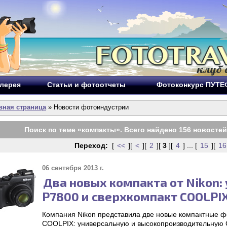
лерея
Статьи и фотоотчеты
Фотоконкурс ПУТ
вная страница
» Новости фотоиндустрии
Поиск по теме «
компакты
». Всего найдено
156
новостей
Переход:
[
<<
][
<
][
2
][
3
][
4
] ... [
15
][
16
06 сентября 2013 г.
Два новых компакта от Nikon:
P7800 и сверхкомпакт COOLPI
Компания Nikon представила две новые компактные 
COOLPIX: универсальную и высокопроизводительную