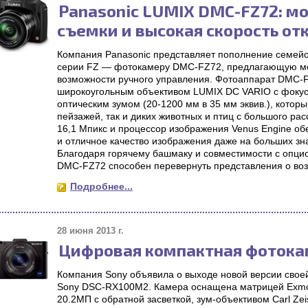
Panasonic LUMIX DMC-FZ72: м
съемки и высокая скорость от
Компания Panasonic представляет пополнение семей
серии FZ — фотокамеру DMC-FZ72, предлагающую мо
возможности ручного управления. Фотоаппарат DMC
широкоугольным объективом LUMIX DC VARIO с фокус
оптическим зумом (20-1200 мм в 35 мм эквив.), котор
пейзажей, так и диких животных и птиц с большого р
16,1 Мпикс и процессор изображения Venus Engine об
и отличное качество изображения даже на больших зн
Благодаря горячему башмаку и совместимости с опц
DMC-FZ72 способен перевернуть представления о воз
Подробнее...
28 июня 2013 г.
Цифровая компактная фотока
Компания Sony объявила о выходе новой версии свое
Sony DSC-RX100M2. Камера оснащена матрицей Exmo
20.2МП с обратной засветкой, зум-объективом Carl Zeis