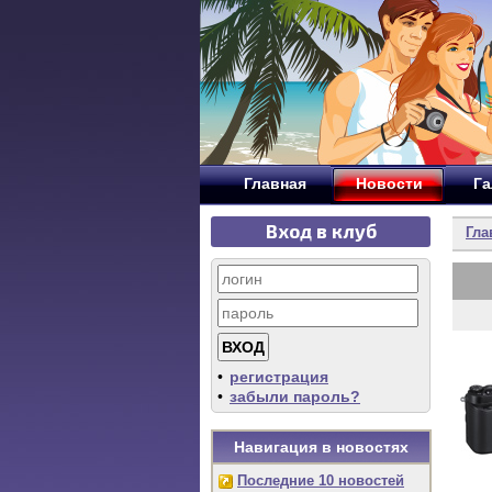
Главная
Новости
Га
Вход в клуб
Гла
•
регистрация
•
забыли пароль?
Навигация в новостях
Последние 10 новостей