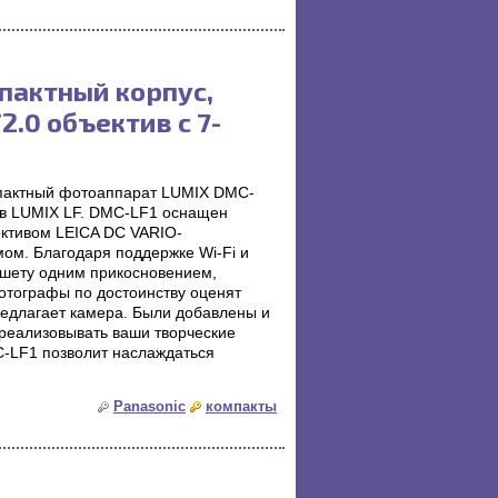
пактный корпус,
.0 объектив с 7-
мпактный фотоаппарат LUMIX DMC-
в LUMIX LF. DMC-LF1 оснащен
ективом LEICA DC VARIO-
ом. Благодаря поддержке Wi-Fi и
ншету одним прикосновением,
отографы по достоинству оценят
редлагает камера. Были добавлены и
еализовывать ваши творческие
-LF1 позволит наслаждаться
Panasonic
компакты