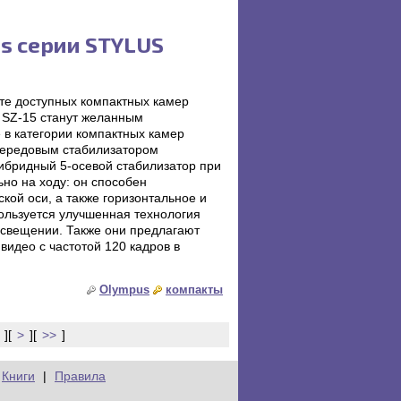
us серии STYLUS
те доступных компактных камер
и SZ-15 станут желанным
в категории компактных камер
ередовым стабилизатором
ибридный 5-осевой стабилизатор при
ьно на ходу: он способен
кой оси, а также горизонтальное и
ользуется улучшенная технология
освещении. Также они предлагают
идео с частотой 120 кадров в
Olympus
компакты
][
>
][
>>
]
Книги
|
Правила