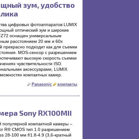
ощный зум, удобство
клика
ства цифровых фотоаппаратов LUMIX
щный оптический зум и широкие
-FZ72 оснащен универсальным
ным расстоянием 20 мм и 60х
ый прекрасно подходит как для съемки
асстояния. MOS-сенсор с разрешением
еспечивают высокую скорость съемки
ачениях чувствительности ISO.
иональными аксессуарами, LUMIX
можностях компактных камер.
Panasonic
компакты
мера Sony RX100MII
й популярной компактной камеры –
r R® CMOS тип 1.0 разрешением
s 28-100 мм f/1.8-4.9 (3,6-кратный