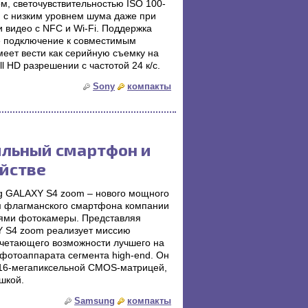
м, светочувствительностью ISO 100-
и с низким уровнем шума даже при
 видео с NFC и Wi-Fi. Поддержка
ое подключение к совместимым
меет вести как серийную съемку на
ll HD разрешении с частотой 24 к/с.
Sony
компакты
ильный смартфон и
йстве
ng GALAXY S4 zoom – нового мощного
ем флагманского смартфона компании
ями фотокамеры. Представляя
 S4 zoom реализует миссию
очетающего возможности лучшего на
фотоаппарата сегмента high-end. Он
 16-мегапиксельной CMOS-матрицей,
шкой.
Samsung
компакты