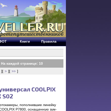
ЕФОТ
Книги
Правила
 На каждой странице:
10
][
>
][
>>
]
 универсал COOLPIX
X S02
фотокамеры, пополнившие линейку
 COOLPIX P7800, оснащенную зум-