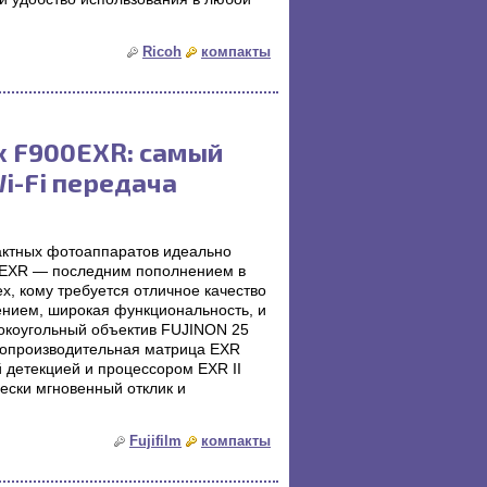
Ricoh
компакты
x F900EXR: самый
i-Fi передача
актных фотоаппаратов идеально
0EXR — последним пополнением в
х, кому требуется отличное качество
ением, широкая функциональность, и
рокоугольный объектив FUJINON 25
копроизводительная матрица EXR
 детекцией и процессором EXR II
ески мгновенный отклик и
Fujifilm
компакты