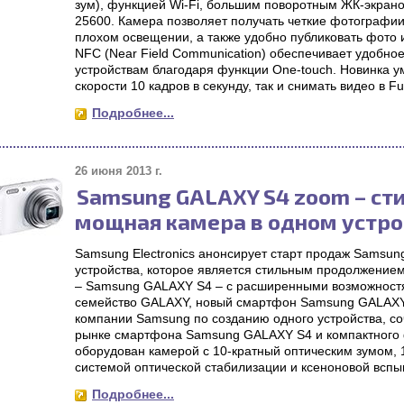
зум), функцией Wi-Fi, большим поворотным ЖК-экрано
25600. Камера позволяет получать четкие фотографи
плохом освещении, а также удобно публиковать фото и
NFC (Near Field Communication) обеспечивает удобн
устройствам благодаря функции One-touch. Новинка у
скорости 10 кадров в секунду, так и снимать видео в Fu
Подробнее...
26 июня 2013 г.
Samsung GALAXY S4 zoom – ст
мощная камера в одном устро
Samsung Electronics анонсирует старт продаж Samsu
устройства, которое является стильным продолжени
– Samsung GALAXY S4 – с расширенными возможност
семейство GALAXY, новый смартфон Samsung GALAXY
компании Samsung по созданию одного устройства, с
рынке смартфона Samsung GALAXY S4 и компактного 
оборудован камерой с 10-кратный оптическим зумом,
системой оптической стабилизации и ксеноновой вспы
Подробнее...