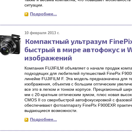
ситуации.
Подробнее...
10 февраля 2013 г.
Компактный ультразум FinePi
быстрый в мире автофокус и W
изображений
Компания FUJIFILM объявляет о начале продаж комп
подходящих для любителей путешествий FinePix F90
линейке FUJIFILM F. Эта модель предназначена для те
изображения, объектив с большим оптическим увелич
все это в легком и тонком корпусе. Прецизионный ши
мм с 20-кратным оптическим зумом, плюс новая высо
CMOS II со сверхбыстрой автофокусировкой с фазовой
обеспечивают фотоаппарату FinePIx F900EXR практич
выдающиеся возможности.
Подробнее...