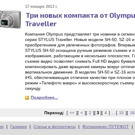
17 января 2013 г.
Три новых компакта от Olymp
Traveller
Компания Olympus представляет три новинки в сегмен
серии STYLUS Traveller. Новые модели SH-50, SZ-16 
приобретением для увлеченных фотографов. Впервые 
STYLUS SH-50 оснащена ручным режимом съемки и п
изображения, работающим в нескольких плоскостях. Г
съемке видео позволяет снимать Full HD видео буквал
компенсировать даже вращение камеры вокруг оптичес
вертикальное движение. В моделях SH-50 и SZ-16 исп
iHS, обеспечивающая отличное качество при плохом 
режим «Телефото макро» и высокоскоростную съемку в
секунду.
Подробнее...
Переход:
[
<<
][
<
][
2
][
3
][
4
] ... [
15
][
16
ти
|
Галерея
|
Статьи и фотоотчеты
|
Фотоконкурс ПУТЕФОТ
|