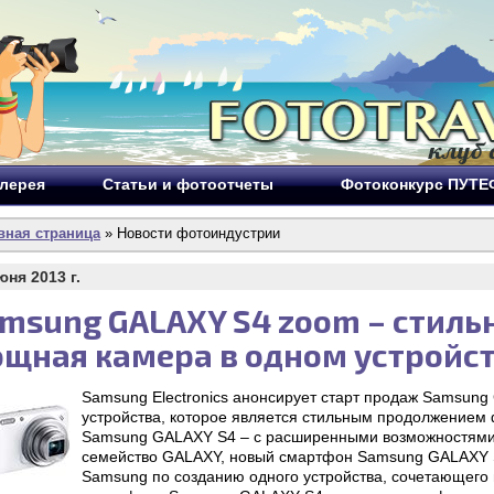
лерея
Статьи и фотоотчеты
Фотоконкурс ПУТ
вная страница
» Новости фотоиндустрии
юня 2013 г.
msung GALAXY S4 zoom – стиль
щная камера в одном устройс
Samsung Electronics анонсирует старт продаж Samsun
устройства, которое является стильным продолжением
Samsung GALAXY S4 – с расширенными возможностями
семейство GALAXY, новый смартфон Samsung GALAXY 
Samsung по созданию одного устройства, сочетающего