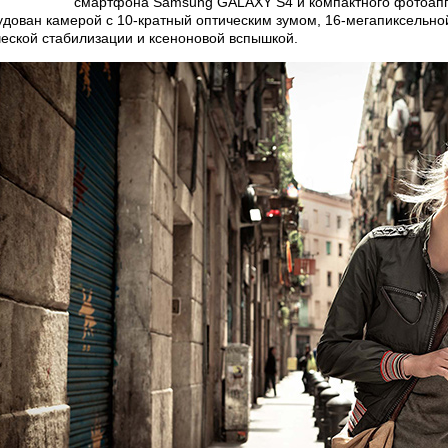
смартфона Samsung GALAXY S4 и компактного фотоаппа
удован камерой с 10-кратный оптическим зумом, 16-мегапиксельн
ческой стабилизации и ксеноновой вспышкой.