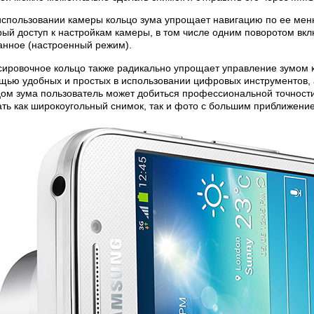
использовании камеры кольцо зума упрощает навигацию по ее мен
рый доступ к настройкам камеры, в том числе одним поворотом вк
анное (настроенный режим).
сировочное кольцо также радикально упрощает управление зумом к
щью удобных и простых в использовании цифровых инструментов, а
ом зума пользователь может добиться профессиональной точности 
ать как широкоугольный снимок, так и фото с большим приближени