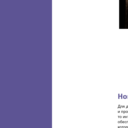
Но
Для 
и про
то ин
обес
кото