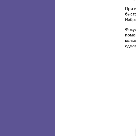
При 
быст
Избр
Фоку
помо
кольц
сдел