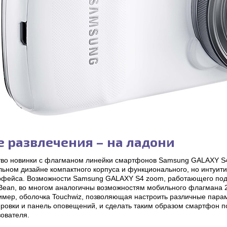
е развлечения – на ладони
тво новинки с флагманом линейки смартфонов Samsung GALAXY S4
льном дизайне компактного корпуса и функционального, но интуит
рфейса. Возможности Samsung GALAXY S4 zoom, работающего под
 Bean, во многом аналогичны возможностям мобильного флагмана 20
имер, оболочка Touchwiz, позволяющая настроить различные парам
ировки и панель оповещений, и сделать таким образом смартфон 
зователя.