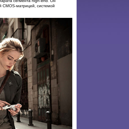
рата сегмента high-end. Он
ой CMOS-матрицей, системой