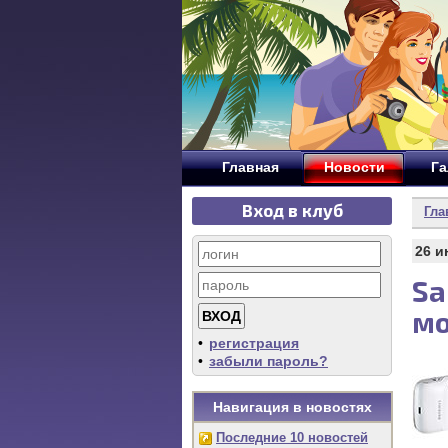
Главная
Новости
Га
Вход в клуб
Гла
26 и
Sa
мо
•
регистрация
•
забыли пароль?
Навигация в новостях
Последние 10 новостей