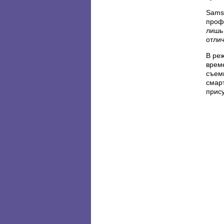
Sams
проф
лишь 
отли
В ре
време
съем
смар
прис