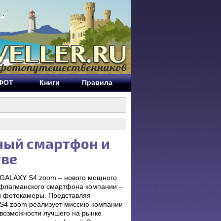
ЕФОТ
Книги
Правила
ный смартфон и
тве
g GALAXY S4 zoom – нового мощного
 флагманского смартфона компании –
 фотокамеры. Представляя
S4 zoom реализует миссию компании
 возможности лучшего на рынке