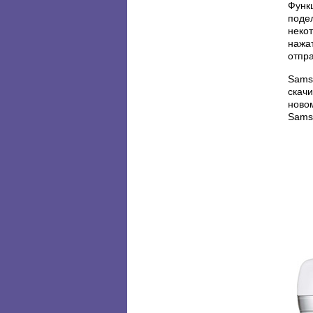
Функ
поде
некот
нажа
отпр
Sams
скачи
ново
Samsu