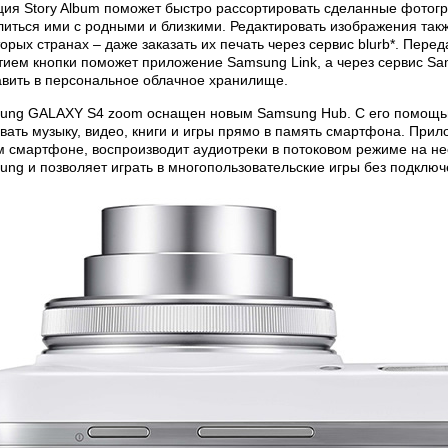
ция Story Album поможет быстро рассортировать сделанные фотогр
литься ими с родными и близкими. Редактировать изображения так
орых странах – даже заказать их печать через сервис blurb*. Пер
тием кнопки поможет приложение Samsung Link, а через сервис S
авить в персональное облачное хранилище.
ung GALAXY S4 zoom оснащен новым Samsung Hub. C его помощью
вать музыку, видео, книги и игры прямо в память смартфона. Прил
м смартфоне, воспроизводит аудиотреки в потоковом режиме на не
ng и позволяет играть в многопользовательские игры без подключе