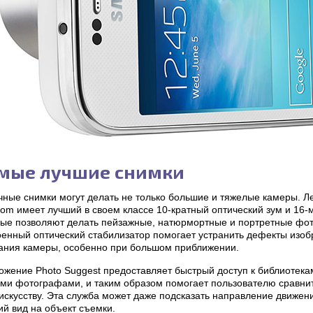
мые лучшие снимки
чные снимки могут делать не только большие и тяжелые камеры. 
oom имеет лучший в своем классе 10-кратный оптический зум и 16
рые позволяют делать пейзажные, натюрмортные и портретные фо
оенный оптический стабилизатор помогает устранить дефекты изоб
ания камеры, особенно при большом приближении.
ожение Photo Suggest предоставляет быстрый доступ к библиотек
ими фотографами, и таким образом помогает пользователю сравнит
скусству. Эта служба может даже подсказать направление движения
й вид на объект съемки.