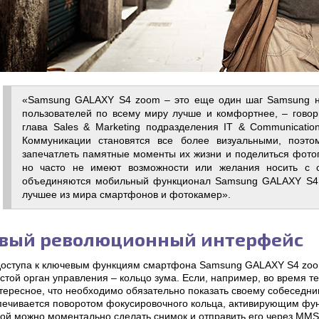
«Samsung GALAXY S4 zoom – это еще один шаг Samsung на 
пользователей по всему миру лучше и комфортнее, – гово
глава Sales & Marketing подразделения IT & Communication
Коммуникации становятся все более визуальными, поэто
запечатлеть памятные моменты их жизни и поделиться фотог
но часто не имеют возможности или желания носить с с
объединяются мобильный функционал Samsung GALAXY S4 
лучшее из мира смартфонов и фотокамер».
вый революционный интерфейс
доступа к ключевым функциям смартфона Samsung GALAXY S4 zoo
стой орган управления – кольцо зума. Если, например, во время т
тересное, что необходимо обязательно показать своему собеседни
печивается поворотом фокусировочного кольца, активирующим фун
рой можно моментально сделать снимок и отправить его через MMS