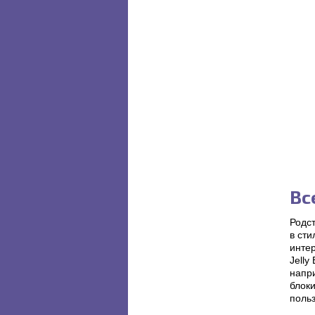
Вс
Родс
в сти
инте
Jelly
напр
блок
поль