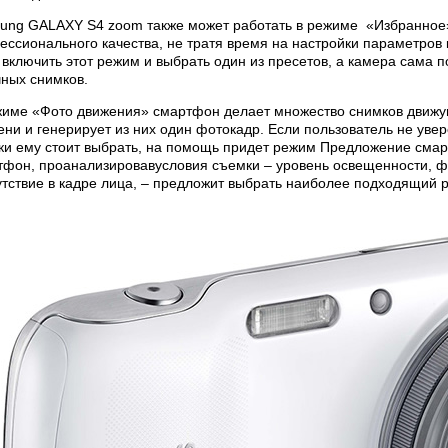
ung GALAXY S4 zoom также может работать в режиме «Избранное
ессионального качества, не тратя время на настройки параметров
включить этот режим и выбрать один из пресетов, а камера сама п
чных снимков.
жиме «Фото движения» смартфон делает множество снимков движущ
ни и генерирует из них один фотокадр. Если пользователь не увер
ки ему стоит выбрать, на помощь придет режим Предложение смар
тфон, проанализировавусловия съемки – уровень освещенности, фо
утствие в кадре лица, – предложит выбрать наиболее подходящий 