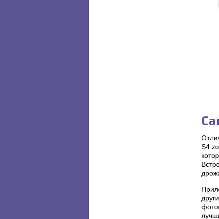
Са
Отли
S4 z
кото
Встр
дрож
Прил
друг
фотои
лучши