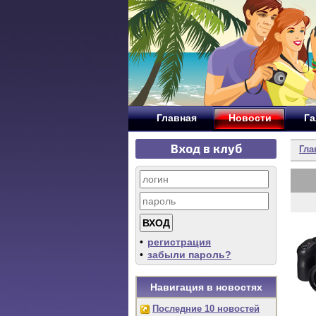
Главная
Новости
Га
Вход в клуб
Гла
•
регистрация
•
забыли пароль?
Навигация в новостях
Последние 10 новостей