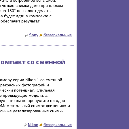
PS-C и встроенной вспышкой.
 четкие снимки даже при плохом
она 180° позволяет делать
а будет идти в комплекте с
 обеспечит результат
Sony
беззеркальные
компакт со сменной
амеру серии Nikon 1 со сменной
и прекрасных фотографий и
рческий потенциал. Стильная
се предыдущие модели, а
ует, что вы не пропустите ни одно
 «Моментальный снимок движения» и
альные детализированные снимки
Nikon
беззеркальные