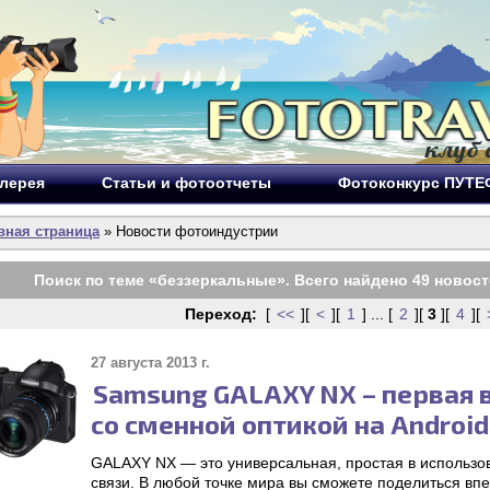
лерея
Статьи и фотоотчеты
Фотоконкурс ПУТ
вная страница
» Новости фотоиндустрии
Поиск по теме «
беззеркальные
». Всего найдено
49
новост
Переход:
[
<<
][
<
][
1
] ... [
2
][
3
][
4
][
27 августа 2013 г.
Samsung GALAXY NX – первая 
со сменной оптикой на Android
GALAXY NX — это универсальная, простая в использов
связи. В любой точке мира вы сможете поделиться вп