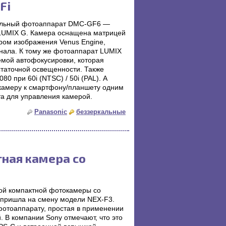
Fi
кальный фотоаппарат DMC-GF6 —
 LUMIX G. Камера оснащена матрицей
ром изображения Venus Engine,
нала. К тому же фотоаппарат LUMIX
емой автофокусировки, которая
статочной освещенности. Также
0 при 60i (NTSC) / 50i (PAL). А
 камеру к смартфону/планшету одним
а для управления камерой.
Panasonic
беззеркальные
тная камера со
ой компактной фотокамеры со
 пришла на смену модели NEX-F3.
фотоаппарату, простая в применении
. В компании Sony отмечают, что это