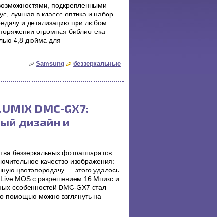
возможностями, подкрепленными
с, лучшая в классе оптика и набор
редачу и детализацию при любом
споряжении огромная библиотека
лью 4,8 дюйма для
Samsung
беззеркальные
 LUMIX DMC-GX7:
ный дизайн и
ства беззеркальных фотоаппаратов
ючительное качество изображения:
чную цветопередачу — этого удалось
al Live MOS с разрешением 16 Мпикс и
вных особенностей DMC-GX7 стал
его помощью можно взглянуть на