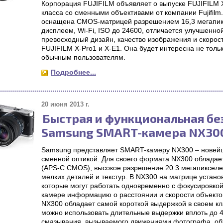
Корпорация FUJIFILM объявляет о выпуске FUJIFILM 
класса со сменными объективами от компании Fujifilm
оснащена CMOS-матрицей разрешением 16,3 мегапи
дисплеем, Wi-Fi, ISO до 24600, отличается улучшенно
превосходный дизайн, качество изображения и скорос
FUJIFILM X-Pro1 и X-E1. Она будет интересна не тол
обычным пользователям.
Подробнее...
20 июня 2013 г.
Быстрая и функциональная бе
Samsung SMART-камера NX30
Samsung представляет SMART-камеру NX300 – новейш
сменной оптикой. Для своего формата NX300 обладае
(APS-C CMOS), высокое разрешение 20.3 мегапикселе
мелких деталей и текстур. В NX300 на матрице устан
которые могут работать одновременно с фокусировкой
камере информацию о расстоянии и скорости объекто
NX300 обладает самой короткой выдержкой в своем кла
можно использовать длительные выдержки вплоть до 
смазывания, вызываемого движениями фотографа, об