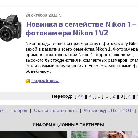
24 октября 2012 г.
Новинка в семействе Nikon 1 
фотокамера Nikon 1 V2
Nikon представляет сверхскоростную фотокамеру Niko
вехой в развитии всего семейства Nikon 1. Фотокамера
применяются технологии Nikon 1 второго поколения,
высокого быстродействия и компактных размеров, бла
стали самыми популярными в Европе компактными ф
объективом.
Подробнее...
Переход:
[
<<
][
<
][
1
] ... [
2
][
3
][
4
][
ти
|
Галерея
|
Статьи и фотоотчеты
|
Фотоконкурс ПУТЕФОТ
|
ИНФОРМАЦИОННЫЕ ПАРТНЕРЫ: