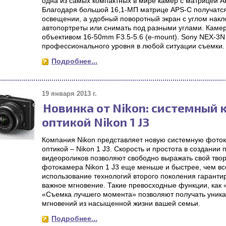
одна из самых компактных в мире камер с матрицей A
Благодаря большой 16,1-МП матрице APS-C получатся
освещении, а удобный поворотный экран с углом накл
автопортреты или снимать под разными углами. Камер
объективом 16-50mm F3.5-5.6 (e-mount). Sony NEX-3N
профессионального уровня в любой ситуации съемки.
Подробнее...
19 января 2013 г.
Новинка от Nikon: системный 
оптикой Nikon 1 J3
Компания Nikon представляет новую системную фоток
оптикой – Nikon 1 J3. Скорость и простота в создани
видеороликов позволяют свободно выражать свой тво
фотокамера Nikon 1 J3 еще меньше и быстрее, чем в
использование технологий второго поколения гарантир
важное мгновение. Такие превосходные функции, как
«Съемка лучшего момента» позволяют получать уник
мгновений из насыщенной жизни вашей семьи.
Подробнее...