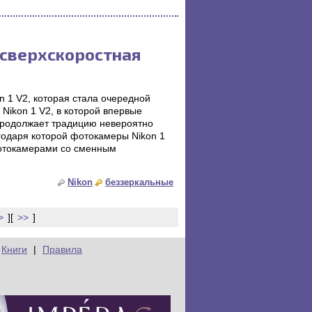
– сверхскоростная
n 1 V2, которая стала очередной
 Nikon 1 V2, в которой впервые
 продолжает традицию невероятно
годаря которой фотокамеры Nikon 1
отокамерами со сменным
Nikon
беззеркальные
>
][
>>
]
Книги
|
Правила