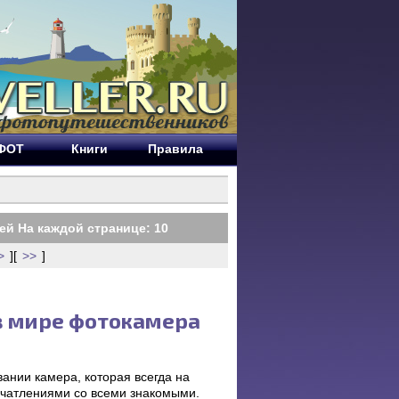
ЕФОТ
Книги
Правила
ей На каждой странице:
10
>
][
>>
]
в мире фотокамера
ании камера, которая всегда на
ечатлениями со всеми знакомыми.