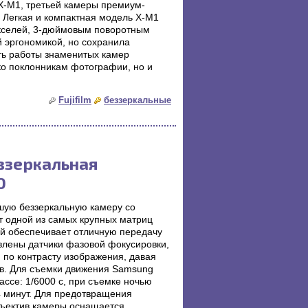
X-M1, третьей камеры премиум-
. Легкая и компактная модель X-M1
кселей, 3-дюймовым поворотным
й эргономикой, но сохранила
ть работы знаменитых камер
ько поклонникам фотографии, но и
Fujifilm
беззеркальные
ззеркальная
0
ую беззеркальную камеру со
т одной из самых крупных матриц
й обеспечивает отличную передачу
овлены датчики фазовой фокусировки,
 по контрасту изображения, давая
в. Для съемки движения Samsung
ссе: 1/6000 с, при съемке ночью
4 минут. Для предотвращения
ъектив камеры оснащается