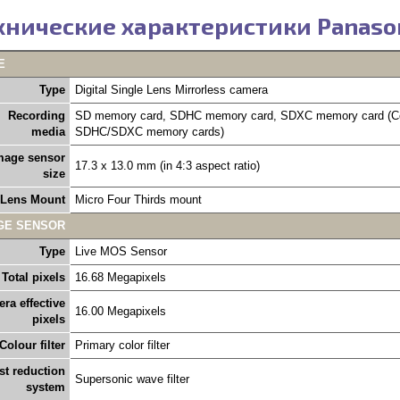
хнические характеристики Panaso
E
Type
Digital Single Lens Mirrorless camera
Recording
SD memory card, SDHC memory card, SDXC memory card (Com
media
SDHC/SDXC memory cards)
mage sensor
17.3 x 13.0 mm (in 4:3 aspect ratio)
size
Lens Mount
Micro Four Thirds mount
GE SENSOR
Type
Live MOS Sensor
Total pixels
16.68 Megapixels
ra effective
16.00 Megapixels
pixels
Colour filter
Primary color filter
st reduction
Supersonic wave filter
system