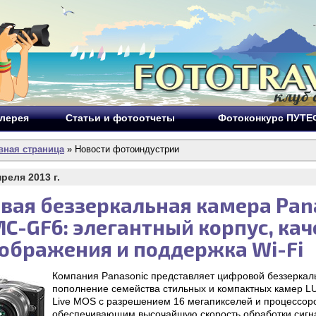
лерея
Статьи и фотоотчеты
Фотоконкурс ПУТ
вная страница
» Новости фотоиндустрии
преля 2013 г.
вая беззеркальная камера Pan
C-GF6: элегантный корпус, кач
ображения и поддержка Wi-Fi
Компания Panasonic представляет цифровой беззерк
пополнение семейства стильных и компактных камер 
Live MOS с разрешением 16 мегапикселей и процессор
обеспечивающим высочайшую скорость обработки сигн