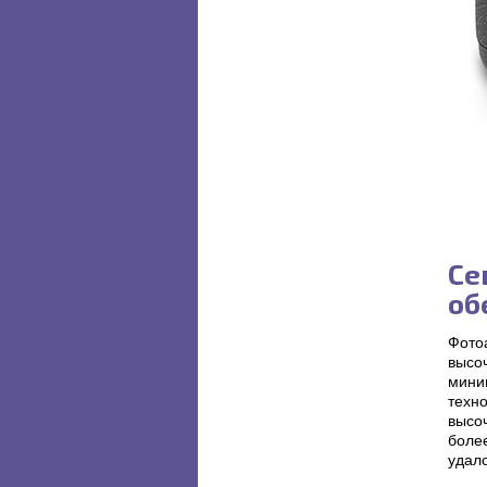
Се
об
Фото
высоч
мини
техн
высоч
боле
удало