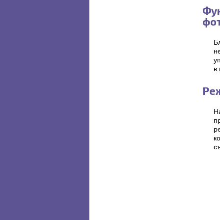
Фу
фо
Б
н
у
в
Ре
Н
п
р
к
с