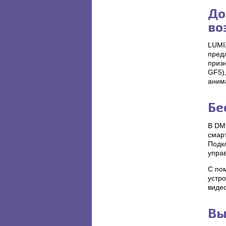
До
во
LUMI
пред
приз
GF5)
анима
Бе
В DMC
смар
Подкл
упра
С по
устро
виде
Вы