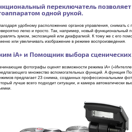
нкциональный переключатель позволяет
тоаппаратом одной рукой.
лагодаря удобному расположению органов управления, снимать 
евероятно легко и просто. Так, например, новый функциональный 
правлять зумом, экспозицией или диафрагмой. К тому же с его по
 меню или увеличивать изображение в режиме воспроизведения.
жим iA+ и Помощник выбора сценически
ачинающие фотографы оценят возможности режима iA+ («Интеллек
редлагающего множество вспомогательных функций. А функция П
ежимов предлагает 23 снимка, созданных профессиональными фот
оторый лучше всего подходит ситуации, и камера автоматически в
ъемки.