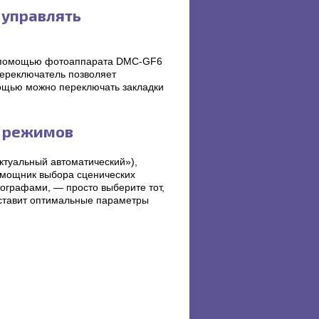
 управлять
с помощью фотоаппарата DMC-GF6
переключатель позволяет
мощью можно переключать закладки
х режимов
туальный автоматический»),
омощник выбора сценических
ографами, — просто выберите тот,
ыставит оптимальные параметры