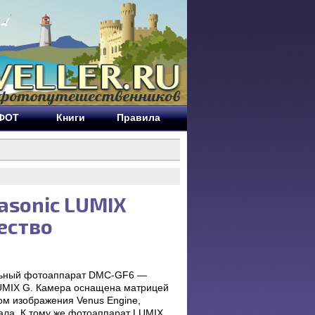
ЕФОТ
Книги
Правила
asonic LUMIX
ество
альный фотоаппарат DMC-GF6 —
LUMIX G. Камера оснащена матрицей
ом изображения Venus Engine,
ала. К тому же фотоаппарат LUMIX