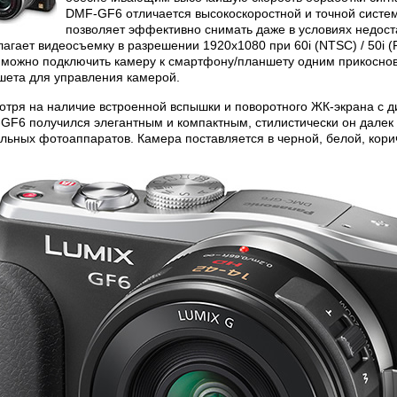
DMF-GF6 отличается высокоскоростной и точной систем
позволяет эффективно снимать даже в условиях недост
агает видеосъемку в разрешении 1920x1080 при 60i (NTSC) / 50i (P
 можно подключить камеру к смартфону/планшету одним прикоснов
шета для управления камерой.
отря на наличие встроенной вспышки и поворотного ЖК-экрана с д
GF6 получился элегантным и компактным, стилистически он далек
льных фотоаппаратов. Камера поставляется в черной, белой, кори