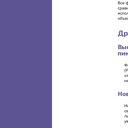
Все 
срав
испо
объек
Др
Выс
пи
Ф
(
о
н
Но
Н
с
л
у