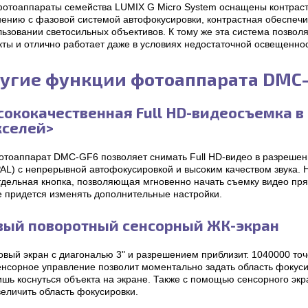
фотоаппараты семейства LUMIX G Micro System оснащены контраст
нению с фазовой системой автофокусировки, контрастная обеспечи
льзовании светосильных объективов. К тому же эта система позвол
ты и отлично работает даже в условиях недостаточной освещеннос
угие функции фотоаппарата DMC
ококачественная Full HD-видеосъемка в
кселей>
отоаппарат DMC-GF6 позволяет снимать Full HD-видео в разрешени
PAL) с непрерывной автофокусировкой и высоким качеством звука.
тдельная кнопка, позволяющая мгновенно начать съемку видео пр
е придется изменять дополнительные настройки.
вый поворотный сенсорный ЖК-экран
овый экран с диагональю 3" и разрешением приблизит. 1040000 точ
енсорное управление позволит моментально задать область фокуси
ишь коснуться объекта на экране. Также с помощью сенсорного экр
величить область фокусировки.