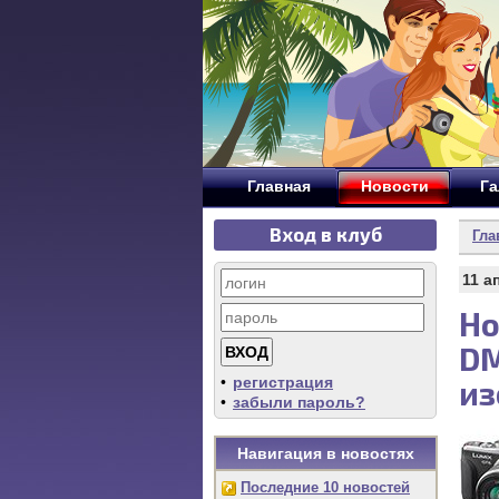
Главная
Новости
Га
Вход в клуб
Гла
11 а
Но
DM
•
регистрация
из
•
забыли пароль?
Навигация в новостях
Последние 10 новостей