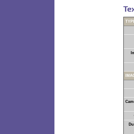
Те
TYP
I
IMA
Came
Du