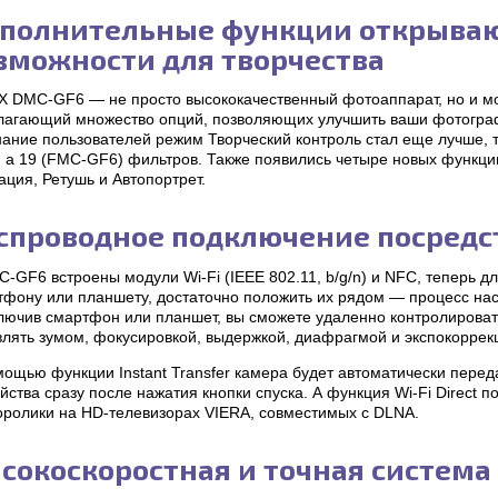
полнительные функции открыва
зможности для творчества
X DMC-GF6 — не просто высококачественный фотоаппарат, но и мо
лагающий множество опций, позволяющих улучшить ваши фотограф
нание пользователей режим Творческий контроль стал еще лучше, 
, а 19 (FMC-GF6) фильтров. Также появились четыре новых функци
ция, Ретушь и Автопортрет.
спроводное подключение посредст
-GF6 встроены модули Wi-Fi (IEEE 802.11, b/g/n) и NFC, теперь дл
тфону или планшету, достаточно положить их рядом — процесс наст
ючив смартфон или планшет, вы сможете удаленно контролировать 
влять зумом, фокусировкой, выдержкой, диафрагмой и экспокоррек
мощью функции Instant Transfer камера будет автоматически пере
йства сразу после нажатия кнопки спуска. А функция Wi-Fi Direct
оролики на HD-телевизорах VIERA, совместимых с DLNA.
сокоскоростная и точная система