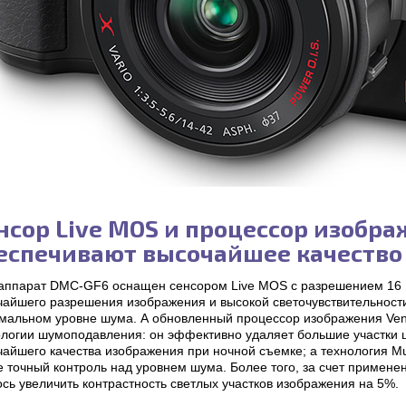
нсор Live MOS и процессор изобра
еспечивают высочайшее качество
аппарат DMC-GF6 оснащен сенсором Live MOS с разрешением 16 
айшего разрешения изображения и высокой светочувствительности 
мальном уровне шума. А обновленный процессор изображения Ven
ологии шумоподавления: он эффективно удаляет большие участки ш
айшего качества изображения при ночной съемке; а технология Mu
е точный контроль над уровнем шума. Более того, за счет примене
сь увеличить контрастность светлых участков изображения на 5%.