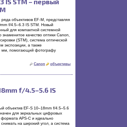
3 IS STM – первый
-M
 ряда объективов EF-M, представляя
mm f/4.5–6.3 IS STM. Новый
анный для компактной системной
 знаменитое качество оптики Canon,
сировки (STM), система оптической
м экспозиции, а также
0 мм, помогающий фотографу
Canon
объективы
8mm f/4.5–5.6 IS
й объектив EF-S 10–18mm f/4.5–5.6
значен для зеркальных цифровых
м формата APS-C и идеально
 снимать на широкий угол, а система