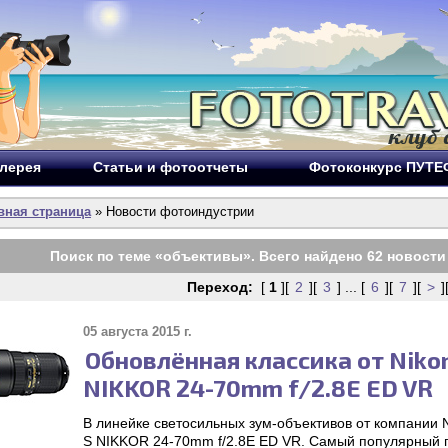
лерея
Статьи и фотоотчеты
Фотоконкурс ПУТ
вная страница
» Новости фотоиндустрии
Поиск по теме «
объективы
». Всего найдено
62
новости 
Переход:
[
1
][
2
][
3
] ... [
6
][
7
][
>
]
05 августа 2015 г.
Обновлённая классика от Niko
NIKKOR 24-70mm f/2.8E ED VR
В линейке светосильных зум-объективов от компании 
S NIKKOR 24-70mm f/2.8E ED VR. Самый популярный 