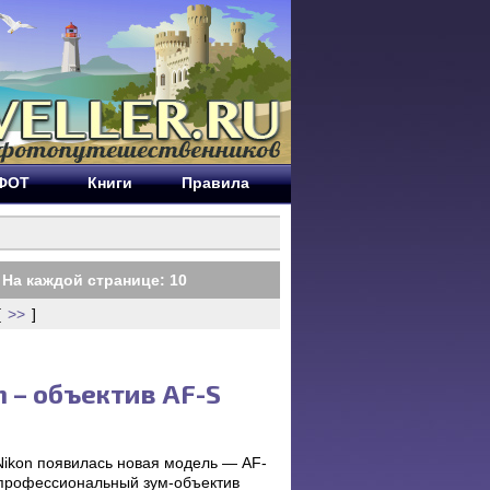
ЕФОТ
Книги
Правила
На каждой странице:
10
[
>>
]
n – объектив AF-S
Nikon появилась новая модель — AF-
профессиональный зум-объектив