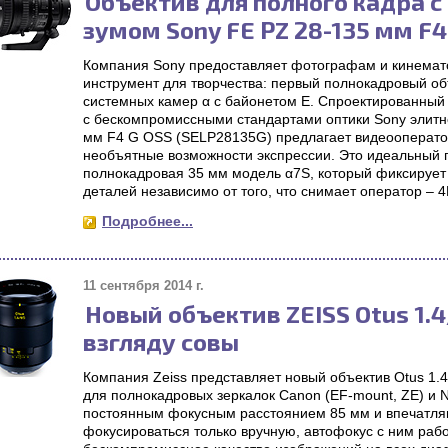
Объектив для полного кадра 
зумом Sony FE PZ 28-135 мм F4
Компания Sony предоставляет фотографам и кинема
инструмент для творчества: первый полнокадровый о
системных камер α с байонетом E. Спроектированный 
с бескомпромиссными стандартами оптики Sony элитн
мм F4 G OSS (SELP28135G) предлагает видеооперат
необъятные возможности экспрессии. Это идеальный п
полнокадровая 35 мм модель α7S, который фиксирует
деталей независимо от того, что снимает оператор – 4
Подробнее...
11 сентября 2014 г.
Новый объектив ZEISS Otus 1.
взгляду совы
Компания Zeiss представляет новый объектив Otus 1.
для полнокадровых зеркалок Canon (EF-mount, ZE) и Ni
постоянным фокусным расстоянием 85 мм и впечатля
фокусироваться только вручную, автофокус с ним рабо