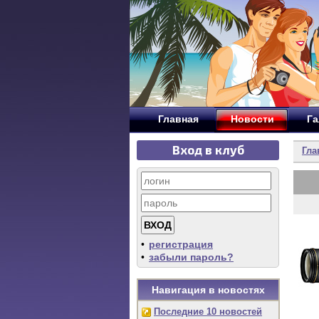
Главная
Новости
Га
Вход в клуб
Гла
•
регистрация
•
забыли пароль?
Навигация в новостях
Последние 10 новостей