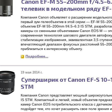
Canon EF-M 55–200mm f/4.5–6.
телевик в модельном ряду EF
Компания Canon объявляет о расширении модельного
первый зум-телеобъектив в этой серии — EF-M 55–200
объектив EF-M 55–200mm f/4.5–6.3 IS STM, разработ
камеры со сменными объективами Canon EOS M — это
современная технология шагового двигателя автофоку
стабилизации изображения, эквивалентная 3,5 ступеня
впечатляющий диапазон фокусных расстояний 55–20
приблизиться к интересному объекту.
Подробнее...
19 мая 2014 г.
Суперширик от Canon EF-S 10–1
STM
Компания Canon представляет мощный широкоугольны
IS STM. Компактный и легкий, новый объектив предна
камер Canon EOS потребительского класса с датчико
подойдет тем, кто хочет расширить свое поле зрения и