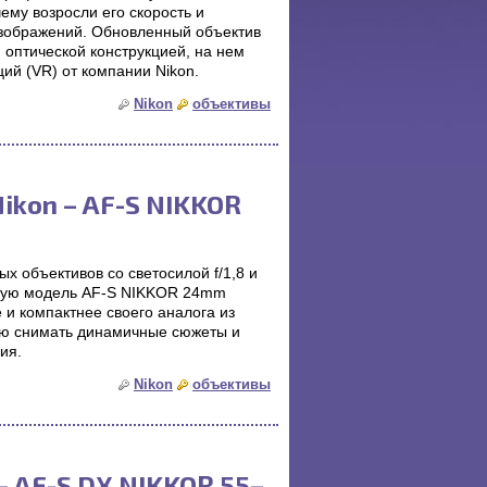
му возросли его скорость и
изображений. Обновленный объектив
оптической конструкцией, на нем
ий (VR) от компании Nikon.
Nikon
объективы
ikon – AF-S NIKKOR
х объективов со светосилой f/1,8 и
вую модель AF-S NIKKOR 24mm
 и компактнее своего аналога из
ью снимать динамичные сюжеты и
ия.
Nikon
объективы
– AF-S DX NIKKOR 55–