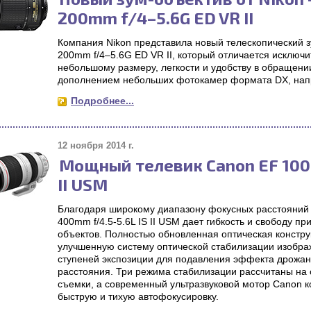
200mm f/4–5.6G ED VR II
Компания Nikon представила новый телескопический 
200mm f/4–5.6G ED VR II, который отличается исключ
небольшому размеру, легкости и удобству в обращен
дополнением небольших фотокамер формата DX, напр
Подробнее...
12 ноября 2014 г.
Мощный телевик Canon EF 100-
II USM
Благодаря широкому диапазону фокусных расстояний 
400mm f/4.5-5.6L IS II USM дает гибкость и свободу пр
объектов. Полностью обновленная оптическая констру
улучшенную систему оптической стабилизации изобра
ступеней экспозиции для подавления эффекта дрожан
расстояния. Три режима стабилизации рассчитаны на
съемки, а современный ультразвуковой мотор Canon к
быструю и тихую автофокусировку.