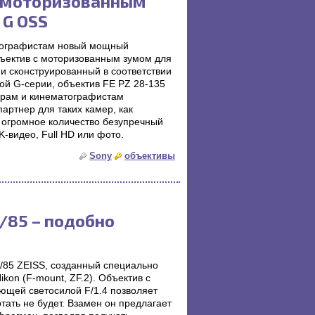
с моторизованным
 G OSS
тографистам новый мощный
бъектив с моторизованным зумом для
и сконструированный в соответствии
ой G-серии, объектив FE PZ 28-135
орам и кинематографистам
артнер для таких камер, как
 огромное количество безупречный
K-видео, Full HD или фото.
Sony
объективы
4/85 – подобно
4/85 ZEISS, созданный специально
kon (F-mount, ZF.2). Объектив с
ющей светосилой F/1.4 позволяет
тать не будет. Взамен он предлагает