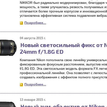
NIKKOR был радикально модернизирован, благодаря че
мощность, а также улучшилась резкость получаемых 
отличается более прочным корпусом и инновационной 
установлена эффективная система подавления вибрац
Подробнее...
04 августа 2015 г.
Новый светосильный фикс от N
24mm f/1.8G ED
Компания Nikon пополнила свою линейку универсальны
фиксированным фокусным расстоянием, выпустив но
f/1.8G ED. Эта светосильная модель формата FX легче
профессиональной линейки. Она позволяет с легкост
создавать изображения с эффектом полного присутств
Подробнее...
13 января 2015 г.
Новый зум-объектив от Nikon 