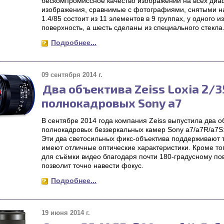
бескомпромиссное качество изображений на всех диа
изображения, сравнимые с фотографиями, снятыми н
1.4/85 состоит из 11 элементов в 9 группах, у одного
поверхность, а шесть сделаны из специального стекла
Подробнее...
09 сентября 2014 г.
Два объектива Zeiss Loxia 2/3
полнокадровых Sony a7
В сентябре 2014 года компания Zeiss выпустила два 
полнокадровых беззеркальных камер Sony a7/a7R/a7S: 
Эти два светосильных фикс-объектива поддерживают т
имеют отличные оптические характеристики. Кроме то
для съёмки видео благодаря почти 180-градусному по
позволит точно навести фокус.
Подробнее...
19 июня 2014 г.