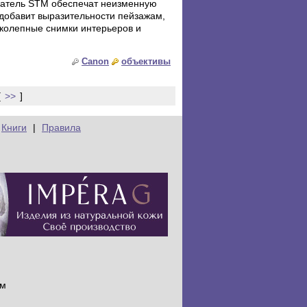
гатель STM обеспечат неизменную
 добавит выразительности пейзажам,
иколепные снимки интерьеров и
Canon
объективы
[
>>
]
Книги
|
Правила
ам