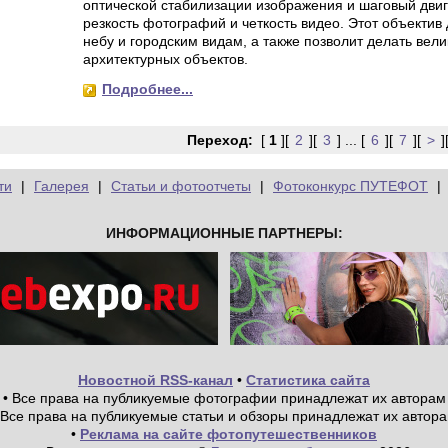
оптической стабилизации изображения и шаговый дви
резкость фотографий и четкость видео. Этот объектив
небу и городским видам, а также позволит делать вел
архитектурных объектов.
Подробнее...
Переход:
[
1
][
2
][
3
] ... [
6
][
7
][
>
]
ти
|
Галерея
|
Статьи и фотоотчеты
|
Фотоконкурс ПУТЕФОТ
|
ИНФОРМАЦИОННЫЕ ПАРТНЕРЫ:
Новостной RSS-канал
•
Статистика сайта
• Все права на публикуемые фотографии принадлежат их авторам
 Все права на публикуемые статьи и обзоры принадлежат их автор
•
Реклама на сайте фотопутешественников