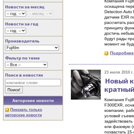
Компания Fuji
оснащена перв
Новости за месяц
Detection Aut
датчике EXR п
рассчитать ра
Новости за год
принципу функ
достичь небыв
будут рады пра
Производитель
момент не буд
Подробнее.
Фильтр по теме
23 июля 2010 г.
Поиск в новостях
Новый ко
кратный
Компания Fuji
Авторские новости
F300EXR, осна
Показать только
компании, рабо
авторские новости
условий съемк
задействовать
или фазовую (
похвастать 15