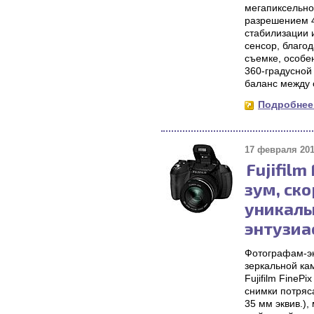
мегапиксельн
разрешением 4
стабилизации 
сенсор, благо
съемке, особе
360-градусной
баланс между 
Подробнее.
17 февраля 201
Fujifil
зум, ск
уникаль
энтузиа
Фотографам-эн
зеркальной ка
Fujifilm Fine
снимки потряс
35 мм эквив.)