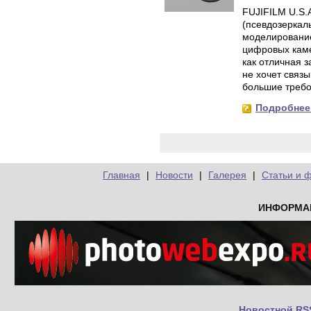
FUJIFILM U.S.
(псевдозеркаль
моделирование
цифровых каме
как отличная 
не хочет связы
большие требо
Подробнее.
Главная
|
Новости
|
Галерея
|
Статьи и 
ИНФОРМА
Новостной RS