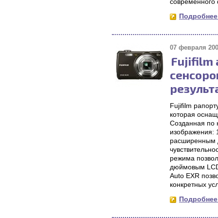
современного
Подробнее.
07 февраля 200
Fujifil
сенсоро
результ
Fujifilm рапо
которая оснащ
Созданная по 
изображения: 
расширенным д
чувствительнос
режима позвол
дюймовым LCD 
Auto EXR позв
конкретных ус
Подробнее.