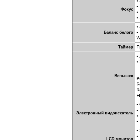
•
•
Фокус
•
•
•
Баланс белого
•
W
Таймер
П
•
•
Ш
Т
Вспышка
Р
R
R
F
•
•
Электронный видоискатель
•
•
•
•
LCD монитор