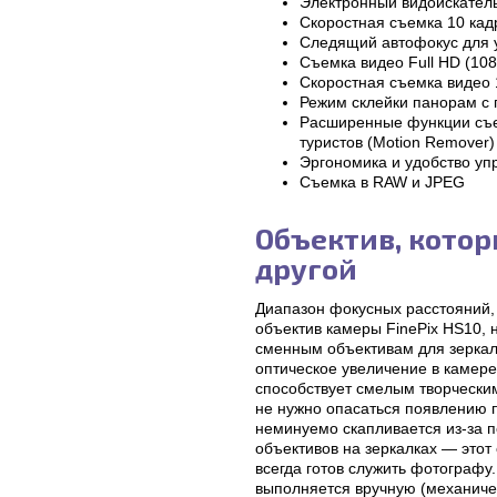
Электронный видоискатель
Скоростная съемка 10 кад
Следящий автофокус для 
Съемка видео Full HD (108
Скоростная съемка видео 
Режим склейки панорам с
Расширенные функции съем
туристов (Motion Remover)
Эргономика и удобство уп
Съемка в RAW и JPEG
Объектив, котор
другой
Диапазон фокусных расстояний,
объектив камеры FinePix HS10, 
сменным объективам для зеркал
оптическое увеличение в камер
способствует смелым творческим
не нужно опасаться появлению 
неминуемо скапливается из-за 
объективов на зеркалках — этот
всегда готов служить фотографу.
выполняется вручную (механичес