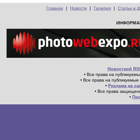
Главная
|
Новости
|
Галерея
|
Статьи и 
ИНФОРМА
Новостной RS
• Все права на публикуем
• Все права на публикуемые
•
Реклама на с
• Все права защищен
•
Пи