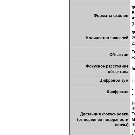
Ф
В
Форматы файлов
А
(
Ф
Количество пикселей
2
2
F
Объектив
F
Фокусное расстояние
f
объектива
Цифровой зум
П
•
Диафрагма
•
Н
Ш
Дистанция фокусировки
Т
(от передней поверхности
М
линзы)
Ш
Т