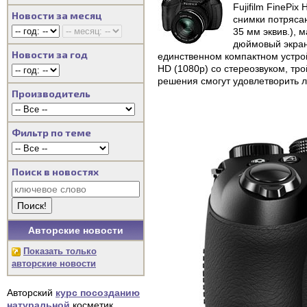
Fujifilm FinePi
Новости за месяц
снимки потряса
35 мм эквив.),
дюймовый экран
Новости за год
единственном компактном устрой
HD (1080p) со стереозвуком, т
решения смогут удовлетворить 
Производитель
Фильтр по теме
Поиск в новостях
Авторские новости
Показать только
авторские новости
Авторский
курс посозданию
натуральной
косметик.