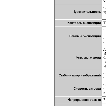
С
•
Чувствительность
ч
•
Контроль экспозиции
T
•
•
Режимы экспозиции
•
•
Д
M
Режимы съемки
С
F
F
•
Стабилизатор изображений
•
•
Скорость затвора
•
и
Непрерывная съемка
7