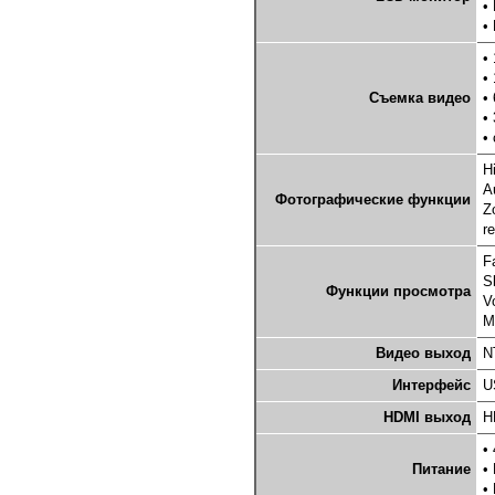
•
•
•
•
Съемка видео
•
•
•
H
A
Фотографические функции
Z
r
F
S
Функции просмотра
V
M
Видео выход
N
Интерфейс
U
HDMI выход
H
•
Питание
•
•