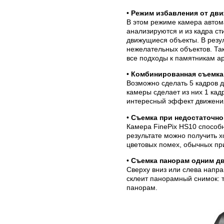
•
Режим избавления от дви
В этом режиме камера автома
анализируются и из кадра с
движущиеся объекты. В резу
нежелательных объектов. Так
все подходы к памятникам ар
•
Комбинированная съемка
Возможно сделать 5 кадров 
камеры сделает из них 1 кад
интересный эффект движени
•
Съемка при недостаточн
Камера FinePix HS10 способн
результате можно получить х
цветовых помех, обычных пр
•
Съемка панорам одним д
Сверху вниз или слева напра
склеит панорамный снимок: 
панорам.