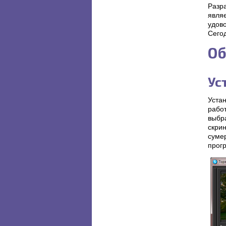
Разр
явля
удов
Сегод
Об
Ус
Устан
рабо
выбр
скрин
суме
прог