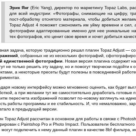
Эрик Янг
(Eric Yang), директор по маркетингу Topaz Labs, ра
для всей индустрии: «Фотографы, снимающие на цифру, тра
пост-обработку отснятого материала, чтобы добиться желае
Topaz Adjust 4 поможет сэкономить им уйму времени и сил,
фотографии адаптированные именно для нее уникальные на
тех фотографов, кто ценит свое время и хочет добиться каче
вная задача, которую традиционно решал плагин Topaz Adjust — с
ражений
, собранных не из нескольких фотографий, сфотографиро
й единственной фотографии
. Новая версия плагина содержит на
ут не только решить эту задачу, но и помогут творчески подойти 
тами, а некоторые пресеты будут полезны в повседневной работе,
ериментах.
одаря новому интерфейсу можно мгновенно оценить, как будет выг
боткой, а при желании тут же самостоятельно доработать готовые
итм пересчета изображений позволит по-новому взглянуть на идею
сть работы программы и ее стабильность. И, что немаловажно, зара
ватало в предыдущей версии.
н Topaz Adjust рассчитан в основном для работы в связке с Photos
рирован с Paintshop Pro и Photo Impact. Пользователи бесплатного
 могут подключить к нему данный плагин в качестве 8bf фильтра, инс