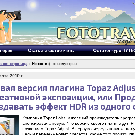
лерея
Статьи и фотоотчеты
Фотоконкурс ПУТ
вная страница
» Новости фотоиндустрии
арта 2010 г.
вая версия плагина Topaz Adjus
еативной экспозиции, или Пр
здавать эффект HDR из одного
Компания Topaz Labs, известный производитель програ
анонсировала новую, 4-ю версию своего плагина для Ph
названием Topaz Adjust. В первую очередь новинка по
целый перечень новых пресетов, кроме того произошли