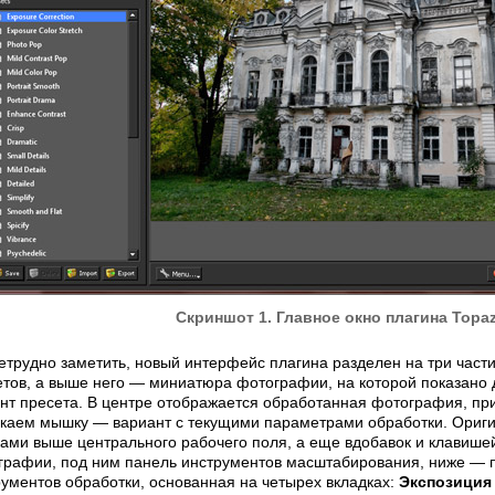
Скриншот 1. Главное окно плагина Topaz
етрудно заметить, новый интерфейс плагина разделен на три част
етов, а выше него — миниатюра фотографии, на которой показано 
нт пресета. В центре отображается обработанная фотография, пр
скаем мышку — вариант с текущими параметрами обработки. Ориги
ками выше центрального рабочего поля, а еще вдобавок и клавише
графии, под ним панель инструментов масштабирования, ниже — 
рументов обработки, основанная на четырех вкладках:
Экспозиция