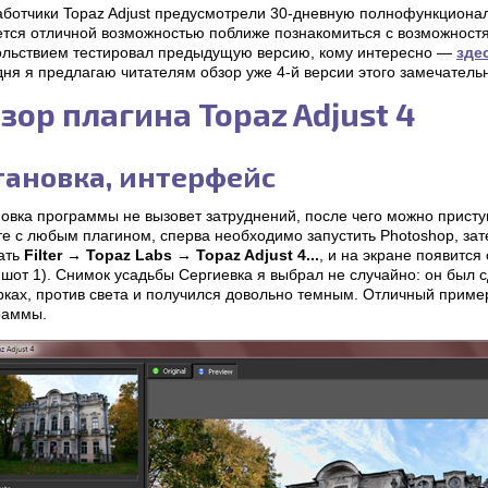
аботчики Topaz Adjust предусмотрели 30-дневную полнофункционал
ется отличной возможностью поближе познакомиться с возможност
ольствием тестировал предыдущую версию, кому интересно —
зде
ня я предлагаю читателям обзор уже 4-й версии этого замечательн
зор плагина Topaz Adjust 4
тановка, интерфейс
овка программы не вызовет затруднений, после чего можно приступ
те с любым плагином, сперва необходимо запустить Photoshop, за
ать
Filter → Topaz Labs → Topaz Adjust 4...
, и на экране появится
шот 1). Снимок усадьбы Сергиевка я выбрал не случайно: он был 
рках, против света и получился довольно темным. Отличный приме
раммы.