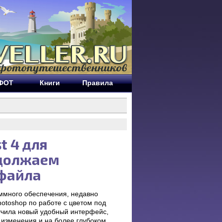
ЕФОТ
Книги
Правила
t 4 для
одолжаем
 файла
ммного обеспечения, недавно
otoshop по работе с цветом под
лучила новый удобный интерфейс,
 изменения и на более глубоком