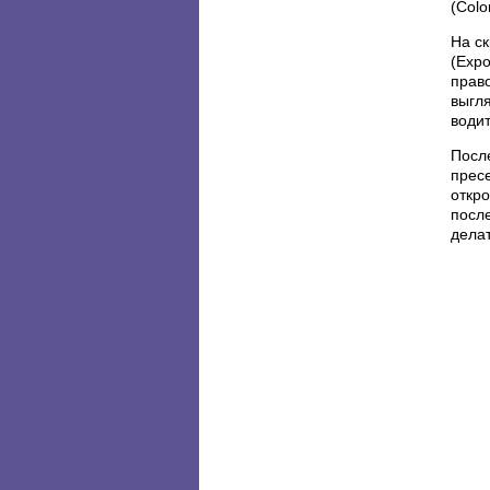
(Colo
На с
(Exp
прав
выгл
водит
После
пресе
откро
после
делат