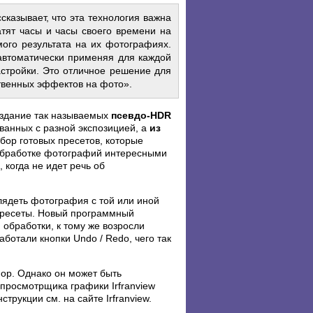
ссказывает, что эта технология важна
тят часы и часы своего времени на
мого результата на их фотографиях.
 автоматически применяя для каждой
стройки. Это отличное решение для
ственных эффектов на фото».
оздание так называемых
псевдо-HDR
ванных с разной экспозицией, а
из
бор готовых пресетов, которые
к обработке фотографий интересными
 когда не идет речь об
лядеть фотография с той или иной
 пресеты. Новый программный
 обработки, к тому же возросли
ботали кнопки Undo / Redo, чего так
hop. Однако он может быть
 просмотрщика графики Irfranview
трукции см. на сайте Irfranview.