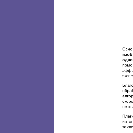
Осно
изоб
одно
помог
эффек
эксп
Благ
обра
алгор
скоро
не х
Плаги
интег
также