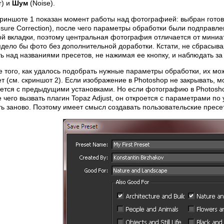
r) и
Шум
(Noise).
криншоте 1 показан момент работы над фотографией: выбран гото
osure Correction), после чего параметры обработки были подправ
ой вкладки, поэтому центральная фотография отличается от миниа
ядело бы фото без дополнительной доработки. Кстати, не сбрасыв
ь над названиями пресетов, не нажимая ее кнопку, и наблюдать за
 того, как удалось подобрать нужные параметры обработки, их мо
т (см. скриншот 2). Если изображение в Photoshop не закрывать, м
ется с предыдущими установками. Но если фотографию в Photoshop
 чего вызвать плагин Topaz Adjust, он откроется с параметрами п
ь заново. Поэтому имеет смысл создавать пользовательские пресе