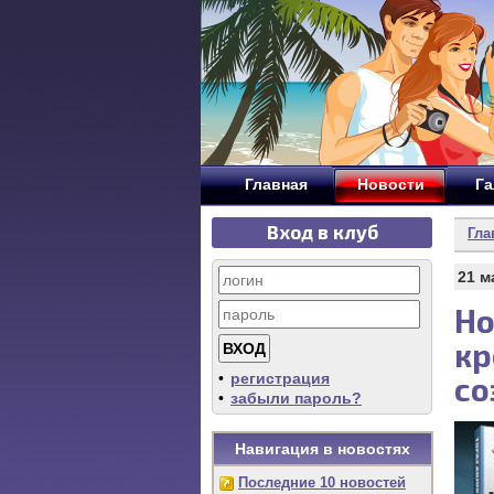
Главная
Новости
Га
Вход в клуб
Гла
21 м
Но
кр
•
регистрация
со
•
забыли пароль?
Навигация в новостях
Последние 10 новостей