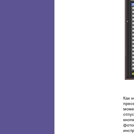
Как н
прес
моме
отпу
кноп
фото
инст