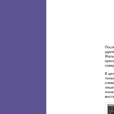
После
удале
Жаль,
прес
совер
В це
тонах
слева
лише
понаж
выст