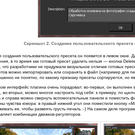
Скриншот 2. Создание пользовательского пресета 
 создания пользовательского пресета он появится в левом окне. Д
ния, в то время как готовый пресет удалить нельзя — кнопка Delet
 что разработчики не придумали визуальное отличие готовых прес
етов можно импортировать или сохранять в файл (например для пер
шенно не понятно, по какому признаку пресеты сортируются, но яв
лом интерфейс плагина очень порадовал: во-первых, он выполнен в
, во-вторых, можно многое настроить под себя: к примеру, по щел
 и справа можно свернуть вспомогательные панели и поместить фо
ны чувства юмора: в правый нижний угол они поместили кнопку «М
имать ее, чтобы развеять грусть-печаль :-) На самом деле прогр
авляет комбинации движков-регуляторов.