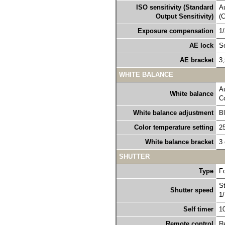
ISO sensitivity (Standard
Au
Output Sensitivity)
(
Exposure compensation
1
AE lock
S
AE bracket
3,
WHITE BALANCE
Au
White balance
Co
White balance adjustment
B
Color temperature setting
2
White balance bracket
3 
SHUTTER
Type
Fo
St
Shutter speed
1
Self timer
1
Remote control
R