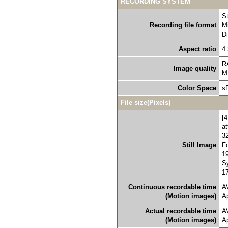
RECORDING SYSTEM
S
Recording file format
M
Di
Aspect ratio
4:
R
Image quality
M
Color Space
s
File size(Pixels)
[
at
3
Still Image
Fo
1
Sy
1
Continuous recordable time
AV
(Motion images)
A
Actual recordable time
AV
(Motion images)
A