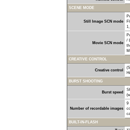
SCENE MODE
Po
Still Image SCN mode
Fl
1,
Po
/ 
Movie SCN mode
t
Mo
CREATIVE CONTROL
(S
Creative control
Hi
BURST SHOOTING
S
Burst speed
(w
9 
Number of recordable images
c
ca
BUILT-IN-FLASH