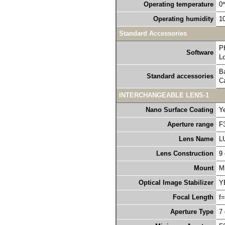
Operating temperature
0
Operating humidity
1
Standard Accessories
P
Software
Lo
B
Standard accessories
C
INTERCHANGEABLE LENS-1
Nano Surface Coating
Y
Aperture range
F
Lens Name
L
Lens Construction
9 
Mount
M
Optical Image Stabilizer
Y
Focal Length
f
Aperture Type
7 