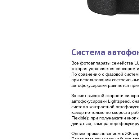
Система автофо
Все фотоаппараты семейства LU
которая управляется сенсором 
По сравнению с фазовой систем
при использовании светосильных
автофокусировки равняется при
За счет высокой скорости синхр
автофокусировки Lightspeed, он
система контрастной автофоку
камер не только по скорости ра
Flexible): при полунажатии кноп
двигаться, камера перефокусиру
Одним прикосновением к ЖК-экра
После того как указан объект д