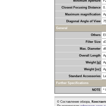
Minimum Aperture
F
Closest Focusing Distance
0.
Maximum magnification
A
Diagonal Angle of View
7
General
Others
El
Filter Size
d
Max. Diameter
d
Overall Length
Ap
Weight [g]
Ap
Weight [oz]
Ap
Standard Accessories
L
Further Specifications
NOTE
* 
© Составление обзора,
Констант
По материалам
официального са