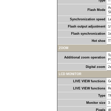
Type
TT
A
Flash Mode
S
Synchronization speed
L
Flash output adjustment
1
Flash synchronization
1s
Hot shoe
TT
ZOOM
T
Additional zoom operation
P
Digital zoom
2x
LCD MONITOR
LIVE VIEW functions
Gu
LIVE VIEW functions
R
Type
T
Monitor size
3.
Pixels
4