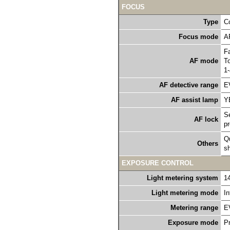
FOCUS
Type
C
Focus mode
AF
Fa
AF mode
To
1-
AF detective range
EV
AF assist lamp
Y
Se
AF lock
p
Q
Others
s
EXPOSURE CONTROL
Light metering system
1
Light metering mode
In
Metering range
EV
Exposure mode
Pr