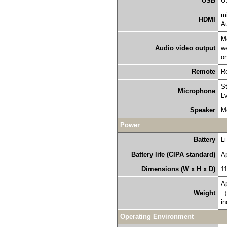
USB
U
mi
HDMI
A
M
Audio video output
we
on
Remote
R
St
Microphone
L
Speaker
M
Power
Battery
Li
Battery life (CIPA standard)
A
Dimensions (W x H x D)
11
Ap
Weight
（
in
Operating Environment