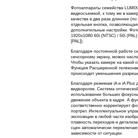
Фотоаппараты семейства LUMIX G
видеосъемкой, к тому же в кам
качества в два раза длиннее (п
отдельная кнопка, позволяющая
дополнительные настройки. Фот
1920х1080 60i (NTSC) / 50i (PA
[PAL]).
Благодаря постоянной работе с
сенсорному экрану, можно насл
Чтобы указать камере на какой 
Функция Расширенной телеконве
происходит уменьшения разреш
Благодаря режимам iA и iA Plu
видеоролик. Система оптической
использовании больших фокусны
движение объекта в кадре. А ф
соответственно корректирует фо
портрет. Интеллектуальное упр
экспозиции в любой части изобр
плавность переходов и детализа
сцен автоматически переключае
зависимости от ситуации.