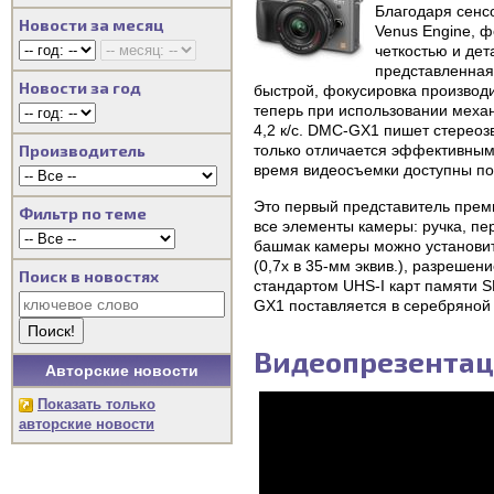
Благодаря сенс
Новости за месяц
Venus Engine, ф
четкостью и дет
представленная
Новости за год
быстрой, фокусировка производи
теперь при использовании механ
4,2 к/с. DMC-GX1 пишет стереоз
Производитель
только отличается эффективным
время видеосъемки доступны по
Это первый представитель прем
Фильтр по теме
все элементы камеры: ручка, п
башмак камеры можно установит
(0,7x в 35-мм эквив.), разреше
Поиск в новостях
стандартом UHS-I карт памяти 
GX1 поставляется в серебряной 
Видеопрезентац
Авторские новости
Показать только
авторские новости