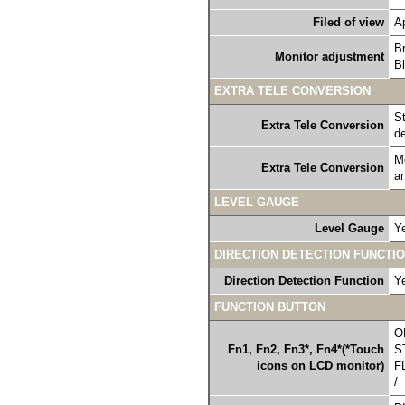
Filed of view
A
Br
Monitor adjustment
Bl
EXTRA TELE CONVERSION
St
Extra Tele Conversion
de
Mo
Extra Tele Conversion
an
LEVEL GAUGE
Level Gauge
Ye
DIRECTION DETECTION FUNCTI
Direction Detection Function
Y
FUNCTION BUTTON
O
Fn1, Fn2, Fn3*, Fn4*(*Touch
S
icons on LCD monitor)
F
/