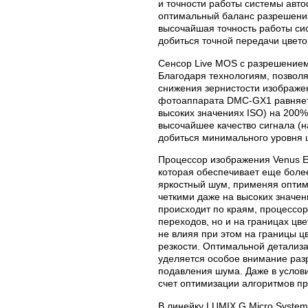
и точности работы системы авт
оптимальный баланс разрешения
высочайшая точность работы си
добиться точной передачи цвето
Сенсор Live MOS с разрешением
Благодаря технологиям, позвол
снижения зернистости изображе
фотоаппарата DMC-GX1 равняетс
высоких значениях ISO) на 200%
высочайшее качество сигнала (на
добиться минимального уровня 
Процессор изображения Venus E
которая обеспечивает еще более
яркостный шум, применяя оптим
четкими даже на высоких значен
происходит по краям, процессор
переходов, но и на границах цв
не влияя при этом на границы ц
резкости. Оптимальной детализац
уделяется особое внимание раз
подавления шума. Даже в услов
счет оптимизации алгоритмов п
В линейку LUMIX G Micro System