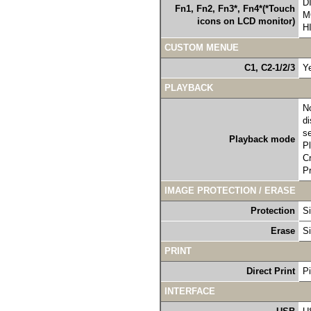
D
Fn1, Fn2, Fn3*, Fn4*(*Touch
M
icons on LCD monitor)
H
CUSTOM MENUE
C1, C2-1/2/3
Y
PLAYBACK
No
di
s
Playback mode
Pl
Cr
Pr
IMAGE PROTECTION / ERASE
Protection
Si
Erase
Si
PRINT
Direct Print
Pi
INTERFACE