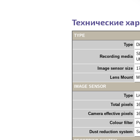
Технические хар
TYPE
Type
D
S
Recording media
U
Image sensor size
17
Lens Mount
M
IMAGE SENSOR
Type
L
Total pixels
1
Camera effective pixels
1
Colour filter
Pr
Dust reduction system
Su