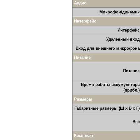
Аудио
Микрофон/динамик
Интерфейс
Интерфейс
Удаленный вход
Вход для внешнего микрофона
Питание
Питание
Время работы аккумулятора
(прибл.)
Размеры
Габаритные размеры (Ш х В х Г)
Вес
Комплект