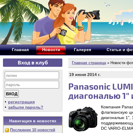
Главная
Новости
Галерея
Статьи и ф
Вход в клуб
Главная страница
» Новости фо
19 июня 2014 г.
Panasonic LUM
диагональю 1" 
•
регистрация
Компания Panas
•
забыли пароль?
флагманскую ц
диагональю 1",
Навигация в новостях
поддерживающую
DC VARIO-ELMAR
Последние 10 новостей