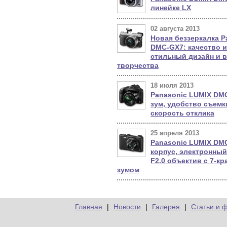
линейке LX
02 августа 2013
Новая беззеркалка P
DMC-GX7: качество 
стильный дизайн и 
творчества
18 июля 2013
Panasonic LUMIX DM
зум, удобство съемк
скорость отклика
25 апреля 2013
Panasonic LUMIX DM
корпус, электронный
F2.0 объектив с 7-к
зумом
Главная
|
Новости
|
Галерея
|
Статьи и 