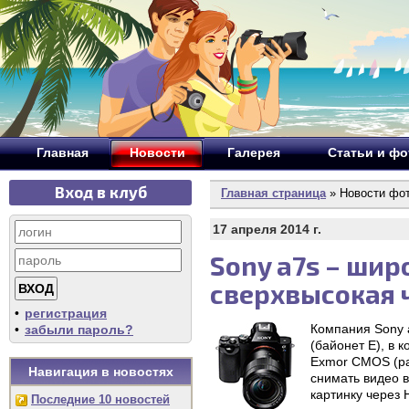
Главная
Новости
Галерея
Статьи и ф
Вход в клуб
Главная страница
» Новости фо
17 апреля 2014 г.
Sony a7s – ши
сверхвысокая 
•
регистрация
Компания Sony 
•
забыли пароль?
(байонет E), в 
Exmor CMOS (ра
Навигация в новостях
снимать видео в
картинку через
Последние 10 новостей