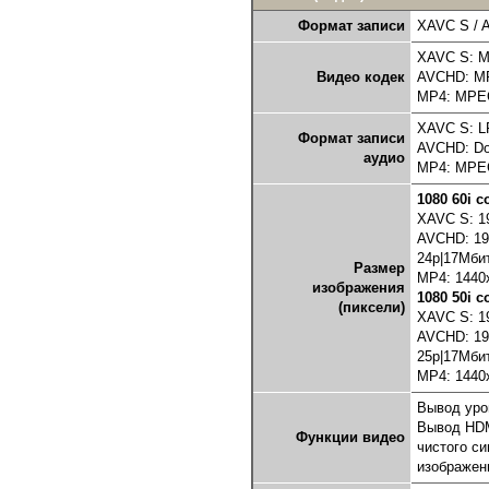
Формат записи
XAVC S / A
XAVC S: M
Видео кодек
AVCHD: M
MP4: MPEG
XAVC S: L
Формат записи
AVCHD: Dolb
аудио
MP4: MPEG
1080 60i 
XAVC S: 19
AVCHD: 192
24p|17Mбит
Размер
MP4: 1440x
изображения
1080 50i 
(пиксели)
XAVC S: 19
AVCHD: 192
25p|17Mбит
MP4: 1440x
Вывод уро
Вывод HDM
Функции видео
чистого с
изображен