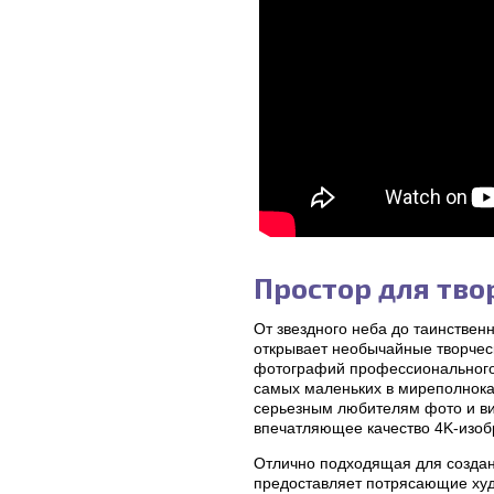
Простор для тво
От звездного неба до таинствен
открывает необычайные творчес
фотографий профессионального 
самых маленьких в миреполнока
серьезным любителям фото и ви
впечатляющее качество 4K-изоб
Отлично подходящая для созда
предоставляет потрясающие худ