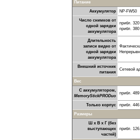
Питание
Аккумулятор
NP-FW50
Число снимков от
прибл. 320
одной зарядки
прибл. 380
аккумулятора
Длительность
записи видео от
Фактическа
одной зарядки
Непрерывна
аккумулятора
Внешний источник
Сетевой а
питания
Вес
С аккумулятором,
прибл. 489
Memory
Stick
PRO
Duo
Только корпус
прибл. 446
Размеры
Ш x В x Г (без
выступающих
прибл. 126
частей)