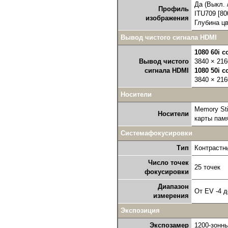
Да (Выкл. 
Профиль
ITU709 [80
изображения
Глубина цв
Вывод чистого сигнала HDMI
1080 60i 
Вывод чистого
3840 × 216
сигнала HDMI
1080 50i 
3840 × 216
Носители
Memory St
Носители
карты пам
Системафокусировки
Тип
Контрастн
Число точек
25 точек
фокусировки
Диапазон
От EV -4 д
измерения
Экспозиция
Экспозамер
1200-зонн