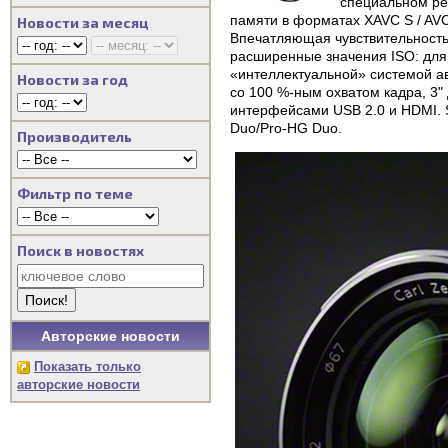
специальном ре
памяти в форматах XAVC S / AVCH
Новости за месяц
Впечатляющая чувствительность
расширенные значения ISO: для
«интеллектуальной» системой а
Новости за год
со 100 %-ным охватом кадра, 3
интерфейсами USB 2.0 и HDMI. 
Duo/Pro-HG Duo.
Производитель
Фильтр по теме
Поиск в новостях
Авторские новости
Показать только
авторские новости