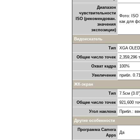
Диапазон
чувствительности
Фото: ISO 
ISO (рекомендован.
как для фо
значения
экспозиции)
Видоискатель
Тип
XGA OLED, 
Общее число точек
2,359,296 
Охват кадра
100%
Увеличение
прибл. 0.7
ЖК-экран
Тип
7.5см (3.0”
Общее число точек
921,600 то
Угол наклона
Прибл.: вв
Другие особенности
Программа Camera
Да
Apps