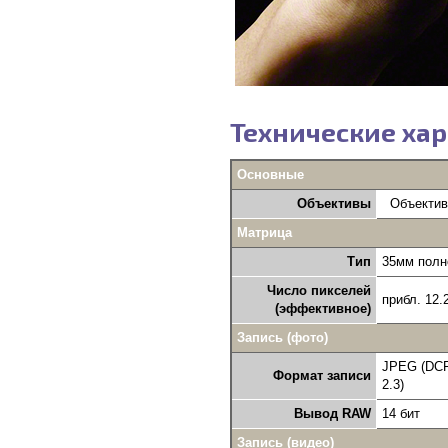
Технические хар
Основные
Объективы
Объективы
Матрица
Тип
35мм полн
Число пикселей
прибл. 12.
(эффективное)
Запись (фото)
JPEG (DCF 
Формат записи
2.3)
Вывод RAW
14 бит
Запись (видео)