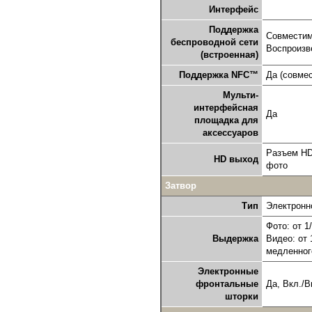
Интерфейс
Поддержка
Совместимо
беспроводной сети
Воспроизв
(встроенная)
Поддержка NFC™
Да (совме
Мульти-
интерфейсная
Да
площадка для
аксессуаров
Разъем HD
HD выход
фото
Затвор
Тип
Электронн
Фото: от 1
Выдержка
Видео: от 
медленног
Электронные
фронтальные
Да, Вкл./В
шторки