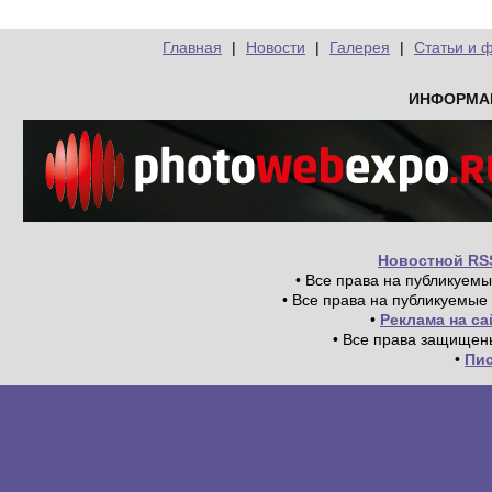
Главная
|
Новости
|
Галерея
|
Статьи и 
ИНФОРМА
Новостной RS
• Все права на публикуем
• Все права на публикуемые
•
Реклама на с
• Все права защищен
•
Пи