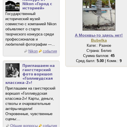
Nikon «Город с
историей»
Государственный
исторический музей
совместно с компанией Nikon
объявляют о старте
творческого конкурса среди
А Москвы-то здесь нет!
профессионалов и
Bubelka
любителей фотографии —...
Катег.: Разное
Страна: Белиз
Nikon
события
Сумма баллов:
45
Сред.балл:
5.00
| Комм.:
9
Приглашаем на
гангстерский
фото воркшоп
«Голливудская
классика-2»!
Приглашаем на гангстерский
воркшоп «Голливудская
классика-2»! Карты, деньги,
стволы и очаровательные
актёры-модели!
Откровенные, чувственные
сцены:...
Общие вопросы
события