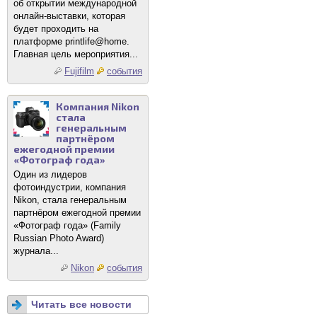
об открытии международной
онлайн-выставки, которая
будет проходить на
платформе printlife@home.
Главная цель мероприятия...
Fujifilm
события
Компания Nikon
стала
генеральным
партнёром
ежегодной премии
«Фотограф года»
Один из лидеров
фотоиндустрии, компания
Nikon, стала генеральным
партнёром ежегодной премии
«Фотограф года» (Family
Russian Photo Award)
журнала...
Nikon
события
Читать все новости