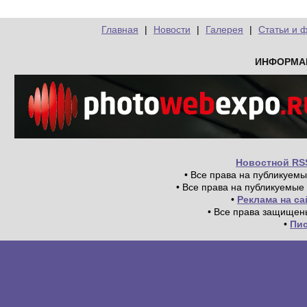
Главная
|
Новости
|
Галерея
|
Статьи и 
ИНФОРМА
Новостной RS
• Все права на публикуем
• Все права на публикуемые
•
Реклама на с
• Все права защищен
•
Пи