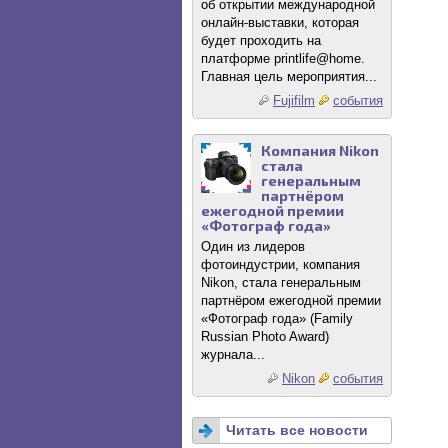
об открытии международной
онлайн-выставки, которая
будет проходить на
платформе printlife@home.
Главная цель мероприятия...
Fujifilm
события
Компания Nikon
стала
генеральным
партнёром
ежегодной премии
«Фотограф года»
Один из лидеров
фотоиндустрии, компания
Nikon, стала генеральным
партнёром ежегодной премии
«Фотограф года» (Family
Russian Photo Award)
журнала...
Nikon
события
Читать все новости