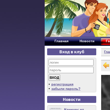
Главная
Новости
Га
Вход в клуб
Гла
•
регистрация
•
забыли пароль?
Новости
Конкурс от