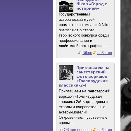
Nikon «Город с
историей»
Государственный
исторический музей
совместно с компанией Nikon
объявляют о старте
творческого конкурса среди
профессионалов и
любителей фотографии —...
Nikon
события
Приглашаем на
гангстерский
фото воркшоп
«Голливудская
классика-2»!
Приглашаем на гангстерский
воркшоп «Голливудская
классика-2»! Карты, деньги,
стволы и очаровательные
актёры-модели!
Откровенные, чувственные
сцены:...
Общие вопросы
события