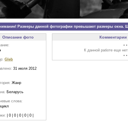
нимание! Размеры данной фотографии превышают размеры окна. Щ
Описание фото
Комментарии 
ание:
• •
o
К данной работе еще нет
• •
ор:
Gleb
авлено:
31 июля 2012
гория:
Жанр
ана:
Беларусь
чевые слова:
оцикл
нки:
| 0 | 0 | 0 | 0 | 0 |