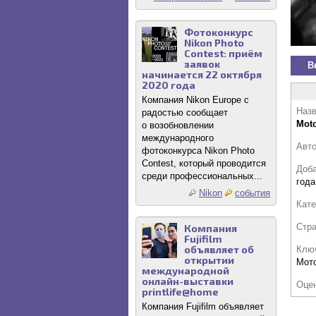
Фотоконкурс
Nikon Photo
Contest: приём
заявок
В
начинается 22 октября
2020 года
Компания Nikon Europe с
Назв
радостью сообщает
Mot
о возобновлении
международного
Авт
фотоконкурса Nikon Photo
Contest, который проводится
Доб
среди профессиональных...
года
Nikon
события
Кате
Стр
Компания
Fujifilm
объявляет об
Клю
открытии
Мот
международной
онлайн-выставки
Оце
printlife@home
Компания Fujifilm объявляет