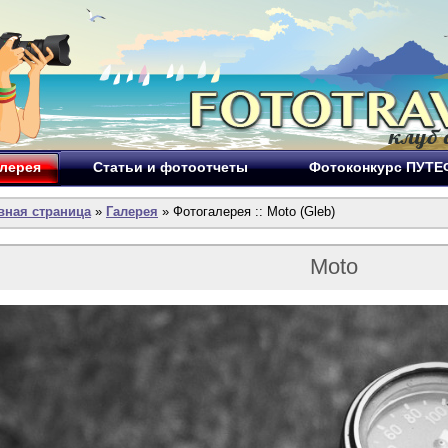
лерея
Статьи и фотоотчеты
Фотоконкурс ПУТ
вная страница
»
Галерея
» Фотогалерея :: Moto (Gleb)
Moto