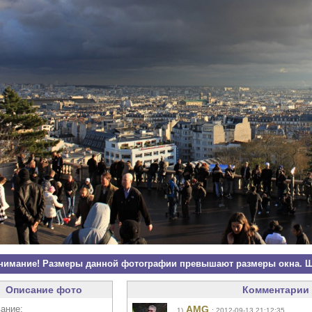
нимание! Размеры данной фотографии превышают размеры окна. Щ
Описание фото
Комментарии 
ание:
AMG
1)
: 2012-09-13 21:12:35