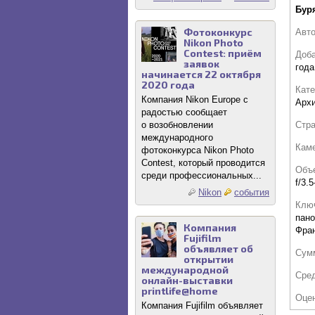
Буря
Фотоконкурс
Авт
Nikon Photo
Contest: приём
Доб
заявок
года
начинается 22 октября
2020 года
Кате
Компания Nikon Europe с
Архи
радостью сообщает
Стр
о возобновлении
международного
Кам
фотоконкурса Nikon Photo
Contest, который проводится
Объ
среди профессиональных...
f/3.5
Nikon
события
Клю
пано
Компания
Фран
Fujifilm
объявляет об
Сум
открытии
международной
Сре
онлайн-выставки
printlife@home
Оце
Компания Fujifilm объявляет