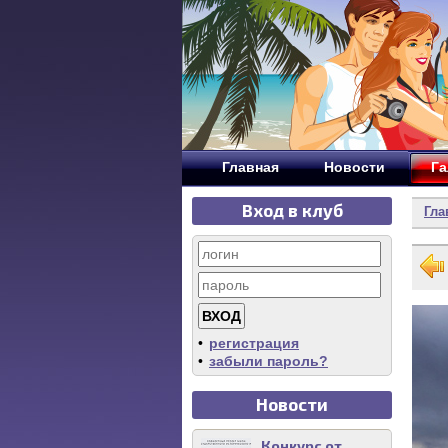
Главная
Новости
Га
Вход в клуб
Гла
•
регистрация
•
забыли пароль?
Новости
Конкурс от