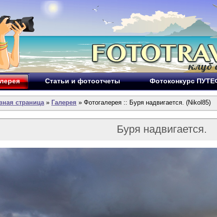
лерея
Статьи и фотоотчеты
Фотоконкурс ПУТ
вная страница
»
Галерея
» Фотогалерея :: Буря надвигается. (Nikol85)
Буря надвигается.