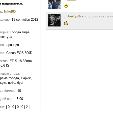
 надвигается.
ор:
Nikol85
Andy-Bran
2)
: 2012-09-14 23:41:4
авлено:
13 сентября 2012
гория:
Города мира.
тектура
ана:
Франция
ера:
Canon EOS 500D
ектив:
EF-S 18-55mm
-5.6 IS
чевые слова:
рама города, Париж,
ция, небо, буря
ма баллов:
10
дний балл:
5.00
нки:
| 0 | 0 | 0 | 0 | 2 |