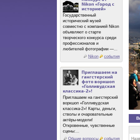
Nikon «Город с
историей»
Государственный
исторический музей
совместно с компанией Nikon
объявляют о старте
творческого конкурса среди
профессионалов и
любителей фотографии —...
Nikon
события
Приглашаем на
гангстерский
фото воркшоп
«Голливудская
классика-2»!
Приглашаем на гангстерский
воркшоп «Голливудская
классика-2»! Карты, деньги,
стволы и очаровательные
В
актёры-модели!
Откровенные, чувственные
сцены:...
Назв
Общие вопросы
события