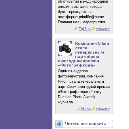
об открытии международной
онлайн-выставки, которая
будет проходить на
платформе printlife@home.
Главная цель мероприятия...
Fujifilm
события
Компания Nikon
стала
генеральным
партнёром
ежегодной премии
«Фотограф года»
Один из лидеров
фотоиндустрии, компания
Nikon, стала генеральным
партнёром ежегодной премии
«Фотограф года» (Family
Russian Photo Award)
журнала...
Nikon
события
Читать все новости