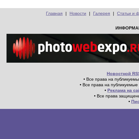
Главная
|
Новости
|
Галерея
|
Статьи и 
ИНФОРМА
Новостной RS
• Все права на публикуем
• Все права на публикуемые
•
Реклама на с
• Все права защищен
•
Пи