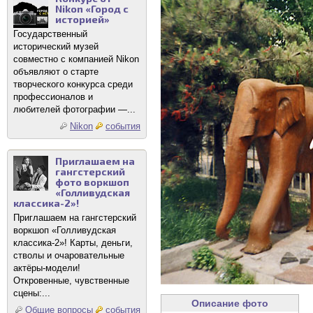
Nikon «Город с
историей»
Государственный
исторический музей
совместно с компанией Nikon
объявляют о старте
творческого конкурса среди
профессионалов и
любителей фотографии —...
Nikon
события
Приглашаем на
гангстерский
фото воркшоп
«Голливудская
классика-2»!
Приглашаем на гангстерский
воркшоп «Голливудская
классика-2»! Карты, деньги,
стволы и очаровательные
актёры-модели!
Откровенные, чувственные
сцены:...
Описание фото
Общие вопросы
события