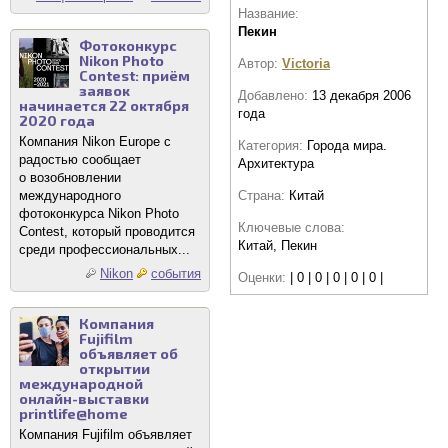
Название:
Пекин
Фотоконкурс
Nikon Photo
Автор:
Victoria
Contest: приём
заявок
Добавлено:
13 декабря 2006
начинается 22 октября
года
2020 года
Компания Nikon Europe с
Категория:
Города мира.
радостью сообщает
Архитектура
о возобновлении
международного
Страна:
Китай
фотоконкурса Nikon Photo
Ключевые слова:
Contest, который проводится
Китай, Пекин
среди профессиональных...
Nikon
события
Оценки:
| 0 | 0 | 0 | 0 | 0 |
Компания
Fujifilm
объявляет об
открытии
международной
онлайн-выставки
printlife@home
Компания Fujifilm объявляет