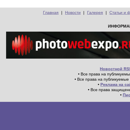
Главная
|
Новости
|
Галерея
|
Статьи и 
ИНФОРМА
Новостной RS
• Все права на публикуем
• Все права на публикуемые
•
Реклама на с
• Все права защищен
•
Пи