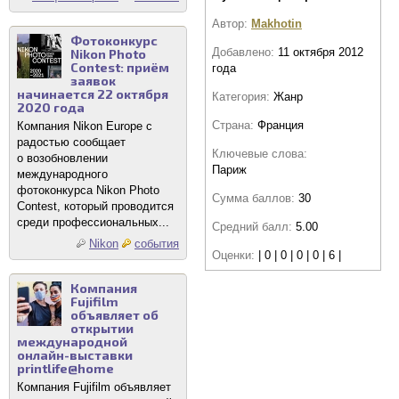
Автор:
Makhotin
Фотоконкурс
Добавлено:
11 октября 2012
Nikon Photo
Contest: приём
года
заявок
начинается 22 октября
Категория:
Жанр
2020 года
Страна:
Франция
Компания Nikon Europe с
радостью сообщает
Ключевые слова:
о возобновлении
Париж
международного
фотоконкурса Nikon Photo
Сумма баллов:
30
Contest, который проводится
среди профессиональных...
Средний балл:
5.00
Nikon
события
Оценки:
| 0 | 0 | 0 | 0 | 6 |
Компания
Fujifilm
объявляет об
открытии
международной
онлайн-выставки
printlife@home
Компания Fujifilm объявляет