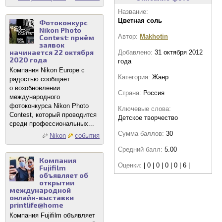
Название:
Цветная соль
Фотоконкурс
Nikon Photo
Автор:
Makhotin
Contest: приём
заявок
начинается 22 октября
Добавлено:
31 октября 2012
2020 года
года
Компания Nikon Europe с
Категория:
Жанр
радостью сообщает
о возобновлении
Страна:
Россия
международного
фотоконкурса Nikon Photo
Ключевые слова:
Contest, который проводится
Детское творчество
среди профессиональных...
Сумма баллов:
30
Nikon
события
Средний балл:
5.00
Компания
Оценки:
| 0 | 0 | 0 | 0 | 6 |
Fujifilm
объявляет об
открытии
международной
онлайн-выставки
printlife@home
Компания Fujifilm объявляет