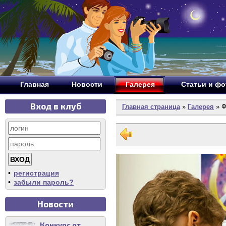
Главная
Новости
Галерея
Статьи и ф
Вход в клуб
Главная страница
»
Галерея
» Ф
•
регистрация
•
забыли пароль?
Новости
Конкурс от