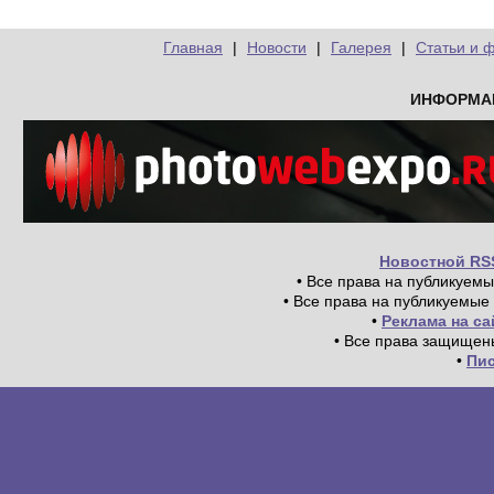
Главная
|
Новости
|
Галерея
|
Статьи и 
ИНФОРМА
Новостной RS
• Все права на публикуем
• Все права на публикуемые
•
Реклама на с
• Все права защищен
•
Пи