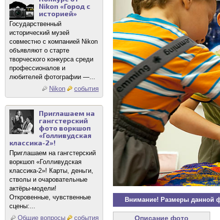
Nikon «Город с
историей»
Государственный
исторический музей
совместно с компанией Nikon
объявляют о старте
творческого конкурса среди
профессионалов и
любителей фотографии —...
Nikon
события
Приглашаем на
гангстерский
фото воркшоп
«Голливудская
классика-2»!
Приглашаем на гангстерский
воркшоп «Голливудская
классика-2»! Карты, деньги,
стволы и очаровательные
актёры-модели!
Откровенные, чувственные
Внимание! Размеры данной 
сцены:...
Описание фото
Общие вопросы
события