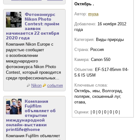
Октябрь .
Фотоконкурс
Автор:
myxa
Nikon Photo
Contest: приём
Добавлено:
16 ноября 2012
заявок
года
начинается 22 октября
2020 года
Категория:
Виды природы
Компания Nikon Europe с
Страна:
Россия
радостью сообщает
о возобновлении
Камера:
Canon 550
международного
фотоконкурса Nikon Photo
Объектив:
EF-S17-85mm f/4-
Contest, который проводится
5.6 IS USM
среди профессиональных...
Ключевые слова:
Nikon
события
Октябрь, ивы, Волгоград,
полярик, скошенный луг,
Компания
отава,
Fujifilm
объявляет об
Оценки:
| 0 | 0 | 0 | 0 | 0 |
открытии
международной
онлайн-выставки
printlife@home
Компания Fujifilm объявляет