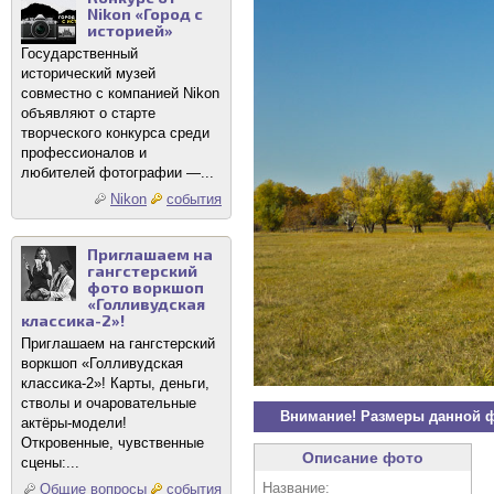
Nikon «Город с
историей»
Государственный
исторический музей
совместно с компанией Nikon
объявляют о старте
творческого конкурса среди
профессионалов и
любителей фотографии —...
Nikon
события
Приглашаем на
гангстерский
фото воркшоп
«Голливудская
классика-2»!
Приглашаем на гангстерский
воркшоп «Голливудская
классика-2»! Карты, деньги,
стволы и очаровательные
Внимание! Размеры данной 
актёры-модели!
Откровенные, чувственные
Описание фото
сцены:...
Название:
Общие вопросы
события