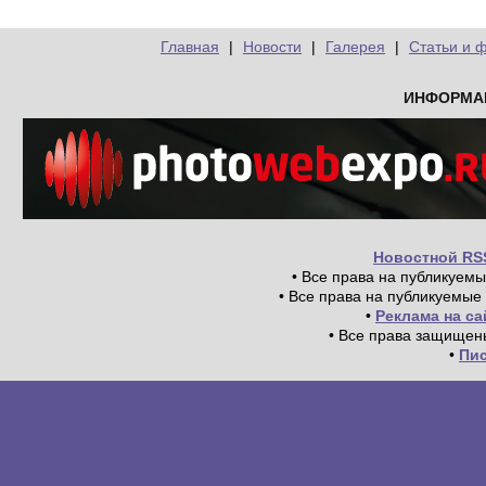
Главная
|
Новости
|
Галерея
|
Статьи и 
ИНФОРМА
Новостной RS
• Все права на публикуем
• Все права на публикуемые
•
Реклама на с
• Все права защищен
•
Пи