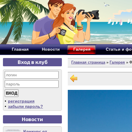
Главная
Новости
Галерея
Статьи и ф
Вход в клуб
Главная страница
»
Галерея
» Ф
•
регистрация
•
забыли пароль?
Новости
Конкурс от