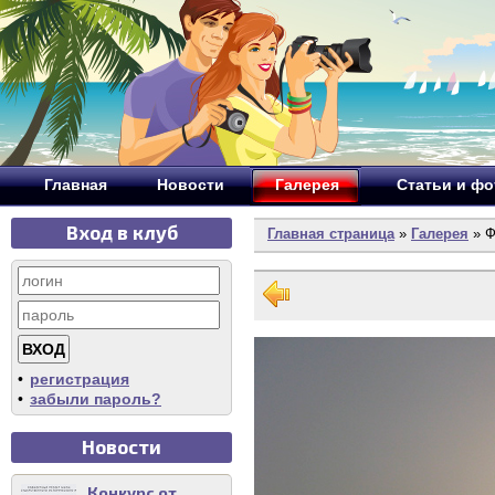
Главная
Новости
Галерея
Статьи и ф
Вход в клуб
Главная страница
»
Галерея
» Ф
•
регистрация
•
забыли пароль?
Новости
Конкурс от