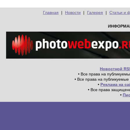
Главная
|
Новости
|
Галерея
|
Статьи и 
ИНФОРМА
Новостной RS
• Все права на публикуем
• Все права на публикуемые
•
Реклама на с
• Все права защищен
•
Пи