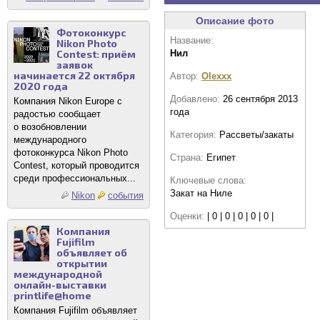
Описание фото
Фотоконкурс
Название:
Nikon Photo
Contest: приём
Нил
заявок
начинается 22 октября
Автор:
Olexxx
2020 года
Добавлено:
26 сентября 2013
Компания Nikon Europe с
года
радостью сообщает
о возобновлении
Категория:
Рассветы/закаты
международного
фотоконкурса Nikon Photo
Страна:
Египет
Contest, который проводится
среди профессиональных...
Ключевые слова:
Закат на Ниле
Nikon
события
Оценки:
| 0 | 0 | 0 | 0 | 0 |
Компания
Fujifilm
объявляет об
открытии
международной
онлайн-выставки
printlife@home
Компания Fujifilm объявляет