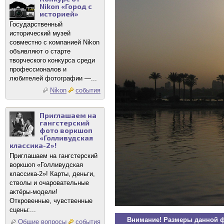
Nikon «Город с
историей»
Государственный
исторический музей
совместно с компанией Nikon
объявляют о старте
творческого конкурса среди
профессионалов и
любителей фотографии —...
Nikon
события
Приглашаем на
гангстерский
фото воркшоп
«Голливудская
классика-2»!
Приглашаем на гангстерский
воркшоп «Голливудская
классика-2»! Карты, деньги,
стволы и очаровательные
актёры-модели!
Откровенные, чувственные
сцены:...
Внимание! Размеры данной 
Общие вопросы
события