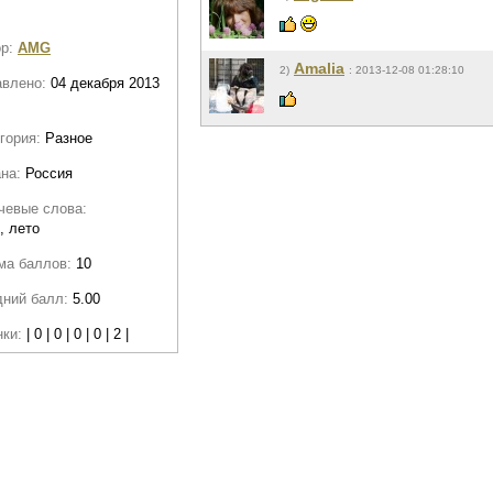
ор:
AMG
Amalia
2)
: 2013-12-08 01:28:10
авлено:
04 декабря 2013
гория:
Разное
ана:
Россия
чевые слова:
, лето
ма баллов:
10
дний балл:
5.00
нки:
| 0 | 0 | 0 | 0 | 2 |