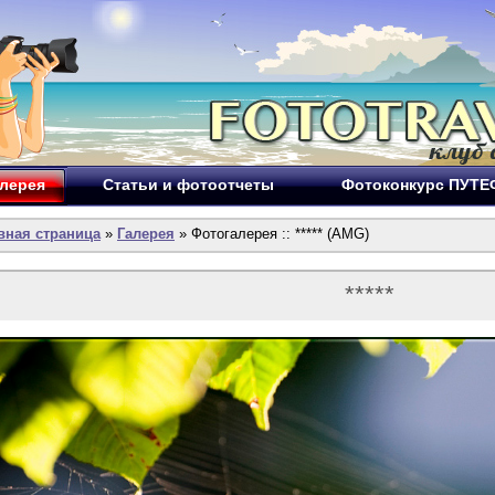
лерея
Статьи и фотоотчеты
Фотоконкурс ПУТ
вная страница
»
Галерея
» Фотогалерея :: ***** (AMG)
*****