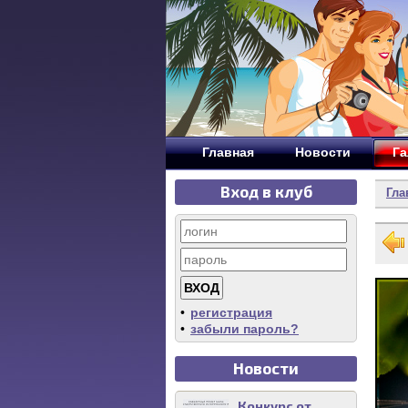
Главная
Новости
Га
Вход в клуб
Гла
•
регистрация
•
забыли пароль?
Новости
Конкурс от