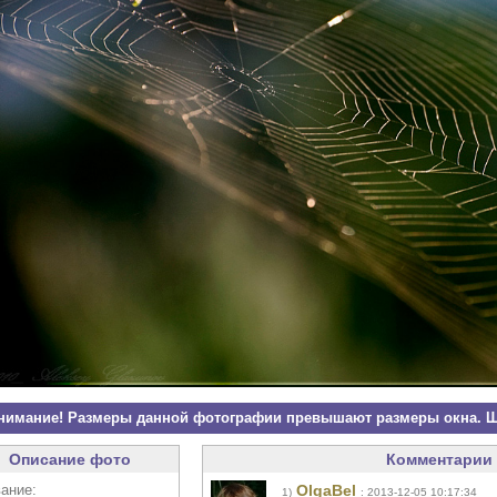
нимание! Размеры данной фотографии превышают размеры окна. Щ
Описание фото
Комментарии 
ание:
OlgaBel
1)
: 2013-12-05 10:17:34