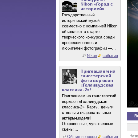
Nikon «Город с
историей»
Государственный
исторический музей
совместно с компанией Nikon
объявляют о старте
творческого конкурса среди
профессионалов и
любителей фотографии —...
Nikon
события
Приглашаем на
гангстерский
фото воркшоп
«Голливудская
классика-2»!
Приглашаем на гангстерский
воркшоп «Голливудская
классика-2»! Карты, деньги,
стволы и очаровательные
В
актёры-модели!
Откровенные, чувственные
сцены:...
Назв
Общие вопросы
события