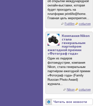
об открытии международной
онлайн-выставки, которая
будет проходить на
платформе printlife@home.
Главная цель мероприятия...
Fujifilm
события
Компания Nikon
стала
генеральным
партнёром
ежегодной премии
«Фотограф года»
Один из лидеров
фотоиндустрии, компания
Nikon, стала генеральным
партнёром ежегодной премии
«Фотограф года» (Family
Russian Photo Award)
журнала...
Nikon
события
Читать все новости