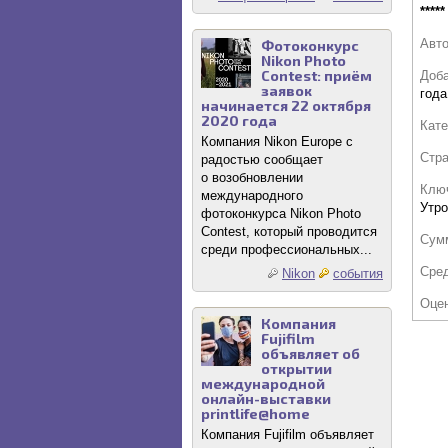
*****
Авт
Фотоконкурс
Nikon Photo
Contest: приём
Доб
заявок
года
начинается 22 октября
2020 года
Кате
Компания Nikon Europe с
Стр
радостью сообщает
о возобновлении
Клю
международного
Утро
фотоконкурса Nikon Photo
Contest, который проводится
Сум
среди профессиональных...
Сре
Nikon
события
Оце
Компания
Fujifilm
объявляет об
открытии
международной
онлайн-выставки
printlife@home
Компания Fujifilm объявляет