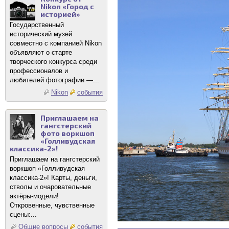
Nikon «Город с
историей»
Государственный
исторический музей
совместно с компанией Nikon
объявляют о старте
творческого конкурса среди
профессионалов и
любителей фотографии —...
Nikon
события
Приглашаем на
гангстерский
фото воркшоп
«Голливудская
классика-2»!
Приглашаем на гангстерский
воркшоп «Голливудская
классика-2»! Карты, деньги,
стволы и очаровательные
актёры-модели!
Откровенные, чувственные
сцены:...
Общие вопросы
события