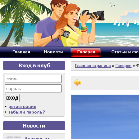
Главная
Новости
Галерея
Статьи и ф
Вход в клуб
Главная страница
»
Галерея
» Ф
•
регистрация
•
забыли пароль?
Новости
Конкурс от