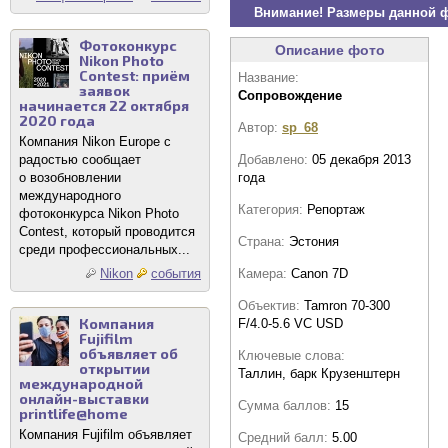
Внимание! Размеры данной 
Фотоконкурс
Описание фото
Nikon Photo
Contest: приём
Название:
заявок
Сопровождение
начинается 22 октября
2020 года
Автор:
sp_68
Компания Nikon Europe с
Добавлено:
05 декабря 2013
радостью сообщает
года
о возобновлении
международного
Категория:
Репортаж
фотоконкурса Nikon Photo
Contest, который проводится
Страна:
Эстония
среди профессиональных...
Камера:
Canon 7D
Nikon
события
Объектив:
Tamron 70-300
Компания
F/4.0-5.6 VC USD
Fujifilm
объявляет об
Ключевые слова:
открытии
Таллин, барк Крузенштерн
международной
онлайн-выставки
Сумма баллов:
15
printlife@home
Компания Fujifilm объявляет
Средний балл:
5.00