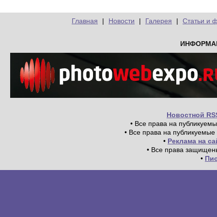
Главная
|
Новости
|
Галерея
|
Статьи и 
ИНФОРМА
Новостной RS
• Все права на публикуем
• Все права на публикуемые
•
Реклама на с
• Все права защищен
•
Пи