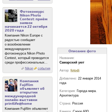
Фотоконкурс
Nikon Photo
Contest: приём
заявок
начинается 22 октября
2020 года
Компания Nikon Europe с
радостью сообщает
о возобновлении
международного
Описание фото
фотоконкурса Nikon Photo
Contest, который проводится
Название:
среди профессиональных...
Самарский уют
Nikon
события
Автор:
fotodi
Добавлено:
22 января 2014
Компания
года
Fujifilm
объявляет об
Категория:
Города мира.
открытии
Архитектура
международной
онлайн-выставки
printlife@home
Страна:
Россия
Компания Fujifilm объявляет
Камера:
Canon 60D