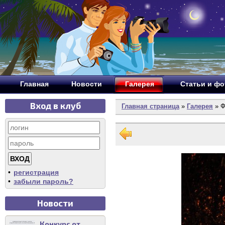
Главная
Новости
Галерея
Статьи и ф
Вход в клуб
Главная страница
»
Галерея
» Ф
•
регистрация
•
забыли пароль?
Новости
Конкурс от