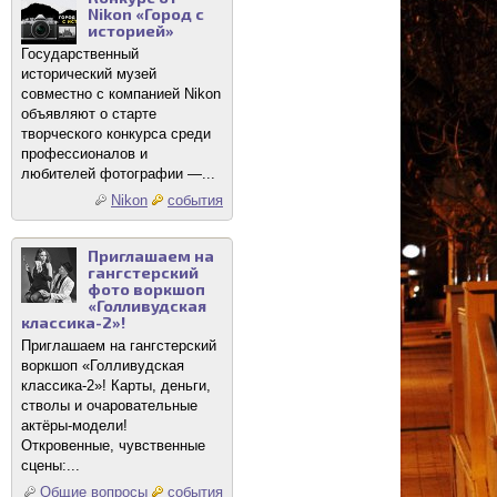
Nikon «Город с
историей»
Государственный
исторический музей
совместно с компанией Nikon
объявляют о старте
творческого конкурса среди
профессионалов и
любителей фотографии —...
Nikon
события
Приглашаем на
гангстерский
фото воркшоп
«Голливудская
классика-2»!
Приглашаем на гангстерский
воркшоп «Голливудская
классика-2»! Карты, деньги,
стволы и очаровательные
актёры-модели!
Откровенные, чувственные
сцены:...
Общие вопросы
события