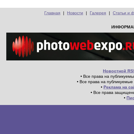
Главная
|
Новости
|
Галерея
|
Статьи и 
ИНФОРМА
Новостной RS
• Все права на публикуем
• Все права на публикуемые
•
Реклама на с
• Все права защищен
•
Пи