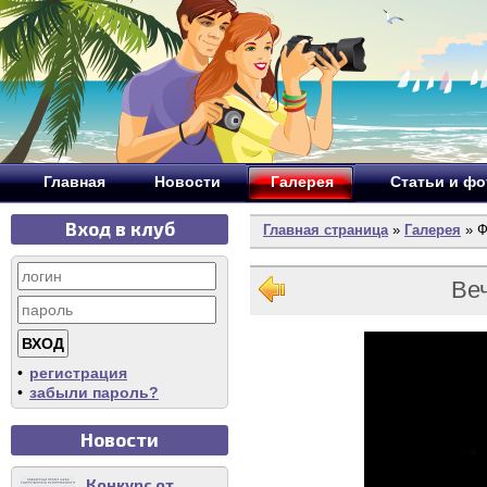
Главная
Новости
Галерея
Статьи и ф
Вход в клуб
Главная страница
»
Галерея
» Ф
Ве
•
регистрация
•
забыли пароль?
Новости
Конкурс от