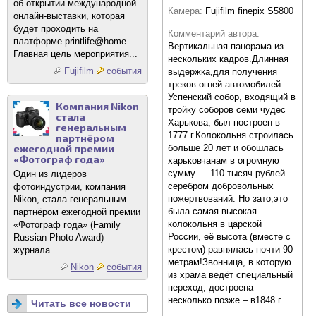
об открытии международной
Камера:
Fujifilm finepix S5800
онлайн-выставки, которая
будет проходить на
Комментарий автора:
платформе printlife@home.
Вертикальная панорама из
Главная цель мероприятия...
нескольких кадров.Длинная
Fujifilm
события
выдержка,для получения
треков огней автомобилей.
Успенский собор, входящий в
Компания Nikon
тройку соборов семи чудес
стала
Харькова, был построен в
генеральным
1777 г.Колокольня строилась
партнёром
ежегодной премии
больше 20 лет и обошлась
«Фотограф года»
харьковчанам в огромную
сумму — 110 тысяч рублей
Один из лидеров
серебром добровольных
фотоиндустрии, компания
пожертвований. Но зато,это
Nikon, стала генеральным
была самая высокая
партнёром ежегодной премии
колокольня в царской
«Фотограф года» (Family
России, её высота (вместе с
Russian Photo Award)
крестом) равнялась почти 90
журнала...
метрам!Звонница, в которую
Nikon
события
из храма ведёт специальный
переход, достроена
несколько позже – в1848 г.
Читать все новости