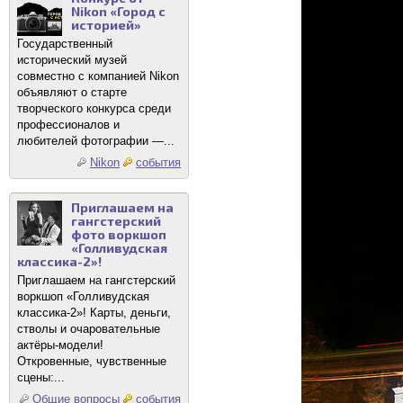
Nikon «Город с
историей»
Государственный
исторический музей
совместно с компанией Nikon
объявляют о старте
творческого конкурса среди
профессионалов и
любителей фотографии —...
Nikon
события
Приглашаем на
гангстерский
фото воркшоп
«Голливудская
классика-2»!
Приглашаем на гангстерский
воркшоп «Голливудская
классика-2»! Карты, деньги,
стволы и очаровательные
актёры-модели!
Откровенные, чувственные
сцены:...
Общие вопросы
события