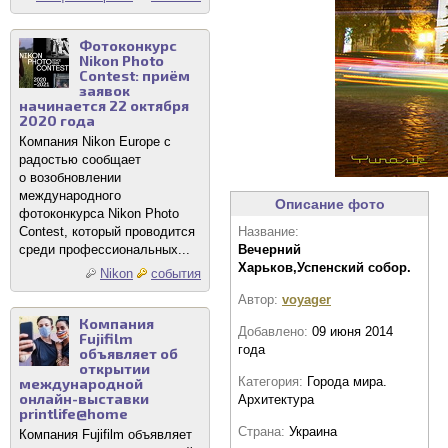
Фотоконкурс
Nikon Photo
Contest: приём
заявок
начинается 22 октября
2020 года
Компания Nikon Europe с
радостью сообщает
о возобновлении
международного
Описание фото
фотоконкурса Nikon Photo
Contest, который проводится
Название:
среди профессиональных...
Вечерний
Харьков,Успенский собор.
Nikon
события
Автор:
voyager
Компания
Добавлено:
09 июня 2014
Fujifilm
года
объявляет об
открытии
Категория:
Города мира.
международной
онлайн-выставки
Архитектура
printlife@home
Страна:
Украина
Компания Fujifilm объявляет