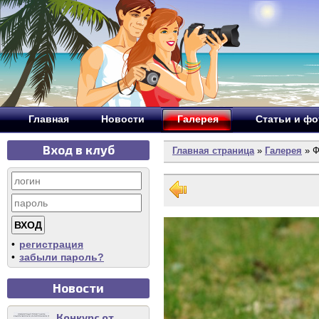
Главная
Новости
Галерея
Статьи и ф
Вход в клуб
Главная страница
»
Галерея
» Ф
•
регистрация
•
забыли пароль?
Новости
Конкурс от