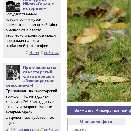
Nikon «Город с
историей»
Государственный
исторический музей
совместно с компанией Nikon
объявляют о старте
творческого конкурса среди
профессионалов и
любителей фотографии —...
Nikon
события
Приглашаем на
гангстерский
фото воркшоп
«Голливудская
классика-2»!
Приглашаем на гангстерский
воркшоп «Голливудская
классика-2»! Карты, деньги,
стволы и очаровательные
Внимание! Размеры данной 
актёры-модели!
Откровенные, чувственные
Описание фото
сцены:...
Название:
Общие вопросы
события