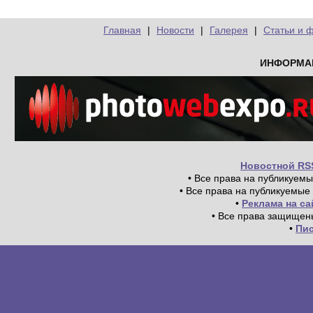
Главная
|
Новости
|
Галерея
|
Статьи и 
ИНФОРМА
Новостной RS
• Все права на публикуем
• Все права на публикуемые
•
Реклама на с
• Все права защищен
•
Пи