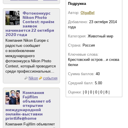
Подружка
Фотоконкурс
Автор:
OlgaBel
Nikon Photo
Contest: приём
Добавлено:
23 октября 2014
заявок
года
начинается 22 октября
2020 года
Категория:
Животный мир
Компания Nikon Europe с
Страна:
Россия
радостью сообщает
о возобновлении
Ключевые слова:
международного
Крестовский остров...и снова
фотоконкурса Nikon Photo
белки
Contest, который проводится
среди профессиональных...
Сумма баллов:
40
Nikon
события
Средний балл:
5.00
Компания
Оценки:
| 0 | 0 | 0 | 0 | 8 |
Fujifilm
объявляет об
открытии
международной
онлайн-выставки
printlife@home
Компания Fujifilm объявляет