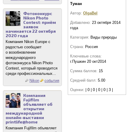
Туман
Фотоконкурс
Автор:
OlgaBel
Nikon Photo
Contest: приём
Добавлено:
23 октября 2014
заявок
года
начинается 22 октября
2020 года
Категория:
Виды природы
Компания Nikon Europe с
Страна:
Россия
радостью сообщает
о возобновлении
Ключевые слова:
международного
г.Пушкин 20 окт2014
фотоконкурса Nikon Photo
Contest, который проводится
Сумма баллов:
15
среди профессиональных...
Средний балл:
5.00
Nikon
события
Оценки:
| 0 | 0 | 0 | 0 | 3 |
Компания
Fujifilm
объявляет об
открытии
международной
онлайн-выставки
printlife@home
Компания Fujifilm объявляет