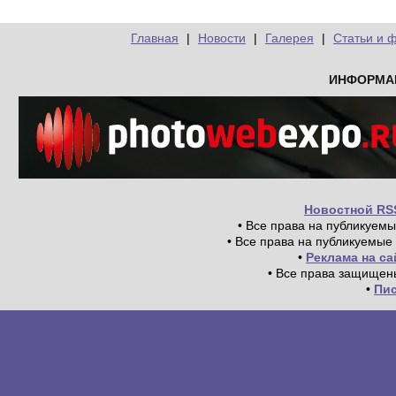
Главная
|
Новости
|
Галерея
|
Статьи и 
ИНФОРМА
Новостной RS
• Все права на публикуем
• Все права на публикуемые
•
Реклама на с
• Все права защищен
•
Пи