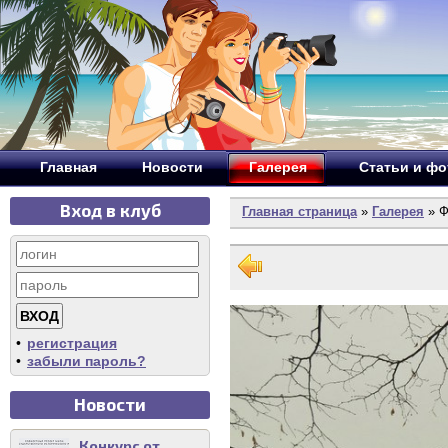
Главная
Новости
Галерея
Статьи и ф
Вход в клуб
Главная страница
»
Галерея
» Ф
•
регистрация
•
забыли пароль?
Новости
Конкурс от