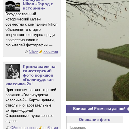
Nikon «Город с
историей»
Государственный
исторический музей
совместно с компанией Nikon
объявляют о старте
творческого конкурса среди
профессионалов и
любителей фотографии —...
Nikon
события
Приглашаем на
гангстерский
фото воркшоп
«Голливудская
классика-2»!
Приглашаем на гангстерский
воркшоп «Голливудская
классика-2»! Карты, деньги,
стволы и очаровательные
Внимание! Размеры данной 
актёры-модели!
Откровенные, чувственные
Описание фото
сцены:...
Название:
Общие вопросы
события