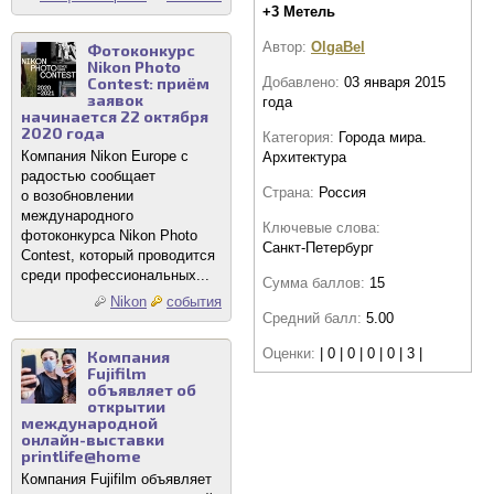
+3 Метель
Автор:
OlgaBel
Фотоконкурс
Nikon Photo
Contest: приём
Добавлено:
03 января 2015
заявок
года
начинается 22 октября
2020 года
Категория:
Города мира.
Компания Nikon Europe с
Архитектура
радостью сообщает
Страна:
Россия
о возобновлении
международного
Ключевые слова:
фотоконкурса Nikon Photo
Санкт-Петербург
Contest, который проводится
среди профессиональных...
Сумма баллов:
15
Nikon
события
Средний балл:
5.00
Оценки:
| 0 | 0 | 0 | 0 | 3 |
Компания
Fujifilm
объявляет об
открытии
международной
онлайн-выставки
printlife@home
Компания Fujifilm объявляет