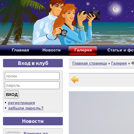
Главная
Новости
Галерея
Статьи и ф
Вход в клуб
Главная страница
»
Галерея
» Ф
•
регистрация
•
забыли пароль?
Новости
Конкурс от