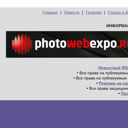
Главная
|
Новости
|
Галерея
|
Статьи и 
ИНФОРМА
Новостной RS
• Все права на публикуем
• Все права на публикуемые
•
Реклама на с
• Все права защищен
•
Пи