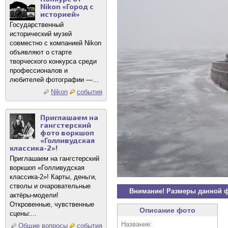
Nikon «Город с
историей»
Государственный
исторический музей
совместно с компанией Nikon
объявляют о старте
творческого конкурса среди
профессионалов и
любителей фотографии —...
Nikon
события
Приглашаем на
гангстерский
фото воркшоп
«Голливудская
классика-2»!
Приглашаем на гангстерский
воркшоп «Голливудская
классика-2»! Карты, деньги,
стволы и очаровательные
Внимание! Размеры данной 
актёры-модели!
Откровенные, чувственные
Описание фото
сцены:...
Название:
Общие вопросы
события