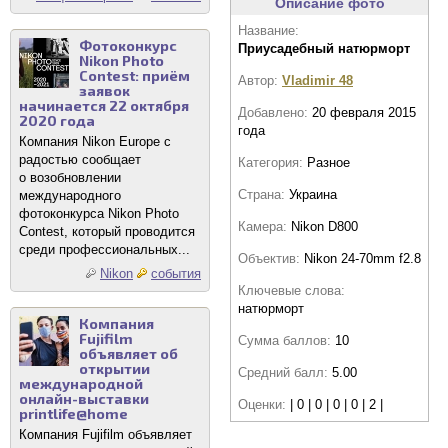
Описание фото
Название:
Фотоконкурс
Приусадебный натюрморт
Nikon Photo
Contest: приём
Автор:
Vladimir 48
заявок
начинается 22 октября
Добавлено:
20 февраля 2015
2020 года
года
Компания Nikon Europe с
радостью сообщает
Категория:
Разное
о возобновлении
Страна:
Украина
международного
фотоконкурса Nikon Photo
Камера:
Nikon D800
Contest, который проводится
среди профессиональных...
Объектив:
Nikon 24-70mm f2.8
Nikon
события
Ключевые слова:
натюрморт
Компания
Fujifilm
Сумма баллов:
10
объявляет об
открытии
Средний балл:
5.00
международной
онлайн-выставки
Оценки:
| 0 | 0 | 0 | 0 | 2 |
printlife@home
Компания Fujifilm объявляет