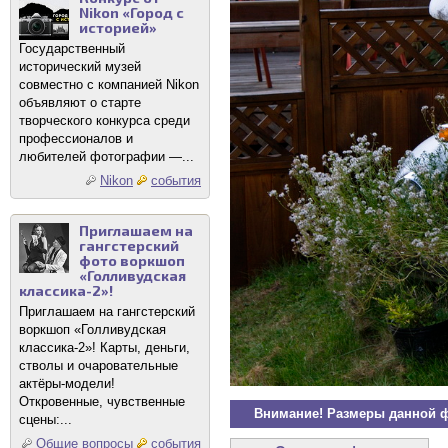
Nikon «Город с
историей»
Государственный
исторический музей
совместно с компанией Nikon
объявляют о старте
творческого конкурса среди
профессионалов и
любителей фотографии —...
Nikon
события
Приглашаем на
гангстерский
фото воркшоп
«Голливудская
классика-2»!
Приглашаем на гангстерский
воркшоп «Голливудская
классика-2»! Карты, деньги,
стволы и очаровательные
актёры-модели!
Откровенные, чувственные
Внимание! Размеры данной 
сцены:...
Общие вопросы
события