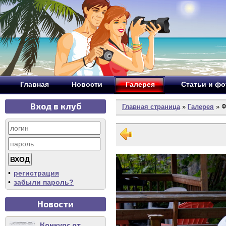
Главная
Новости
Галерея
Статьи и ф
Вход в клуб
Главная страница
»
Галерея
» Ф
•
регистрация
•
забыли пароль?
Новости
Конкурс от