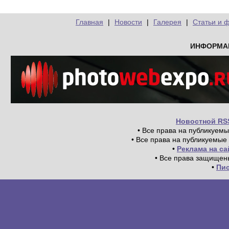
Главная
|
Новости
|
Галерея
|
Статьи и 
ИНФОРМА
Новостной RS
• Все права на публикуем
• Все права на публикуемые
•
Реклама на с
• Все права защищен
•
Пи