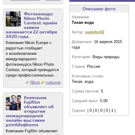
Описание фото
Фотоконкурс
Название:
Nikon Photo
Contest: приём
Тихая вода
заявок
начинается 22 октября
Автор:
svetofor02
2020 года
Добавлено:
16 апреля 2015
Компания Nikon Europe с
года
радостью сообщает
о возобновлении
Категория:
Виды природы
международного
фотоконкурса Nikon Photo
Страна:
Россия
Contest, который проводится
среди профессиональных...
Ключевые слова:
Тихая, вода
Nikon
события
Сумма баллов:
5
Компания
Средний балл:
5.00
Fujifilm
объявляет об
Оценки:
| 0 | 0 | 0 | 0 | 1 |
открытии
международной
онлайн-выставки
printlife@home
Компания Fujifilm объявляет