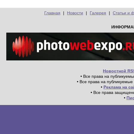
Главная
|
Новости
|
Галерея
|
Статьи и 
ИНФОРМА
Новостной RS
• Все права на публикуем
• Все права на публикуемые
•
Реклама на с
• Все права защищен
•
Пи