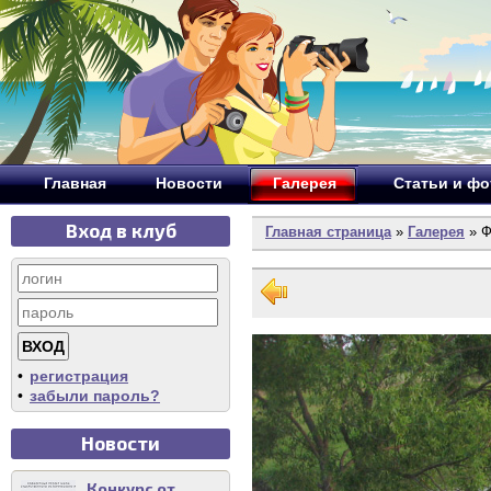
Главная
Новости
Галерея
Статьи и ф
Вход в клуб
Главная страница
»
Галерея
» Ф
•
регистрация
•
забыли пароль?
Новости
Конкурс от