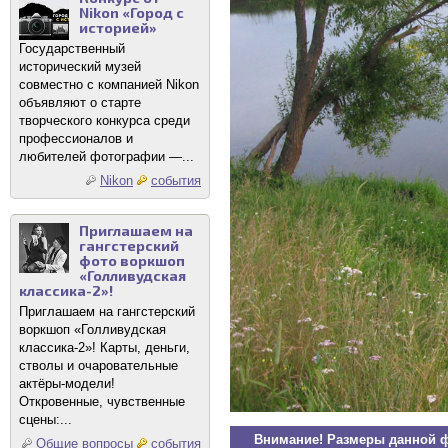
Nikon «Город с
историей»
Государственный
исторический музей
совместно с компанией Nikon
объявляют о старте
творческого конкурса среди
профессионалов и
любителей фотографии —...
Nikon
события
Приглашаем на
гангстерский
фото воркшоп
«Голливудская
классика-2»!
Приглашаем на гангстерский
воркшоп «Голливудская
классика-2»! Карты, деньги,
стволы и очаровательные
актёры-модели!
Откровенные, чувственные
сцены:...
Внимание! Размеры данной 
Общие вопросы
события