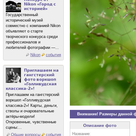
Nikon «Город с
историей»
Государственный
исторический музей
совместно с компанией Nikon
объявляют о старте
творческого конкурса среди
профессионалов и
любителей фотографии —...
Nikon
события
Приглашаем на
гангстерский
фото воркшоп
«Голливудская
классика-2»!
Приглашаем на гангстерский
воркшоп «Голливудская
классика-2»! Карты, деньги,
стволы и очаровательные
Внимание! Размеры данной 
актёры-модели!
Откровенные, чувственные
Описание фото
сцены:...
Название:
Общие вопросы
события