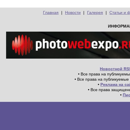
Главная
|
Новости
|
Галерея
|
Статьи и 
ИНФОРМА
Новостной RS
• Все права на публикуем
• Все права на публикуемые
•
Реклама на с
• Все права защищен
•
Пи