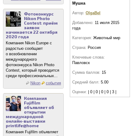
Мушка
Автор:
OlgaBel
Фотоконкурс
Nikon Photo
Contest: приём
Добавлено:
11 июля 2015
заявок
года
начинается 22 октября
2020 года
Категория:
Животный мир
Компания Nikon Europe с
Страна:
Россия
радостью сообщает
о возобновлении
Ключевые слова:
международного
Павловск
фотоконкурса Nikon Photo
Contest, который проводится
Сумма баллов:
15
среди профессиональных...
Средний балл:
5.00
Nikon
события
Оценки:
| 0 | 0 | 0 | 0 | 3 |
Компания
Fujifilm
объявляет об
открытии
международной
онлайн-выставки
printlife@home
Компания Fujifilm объявляет