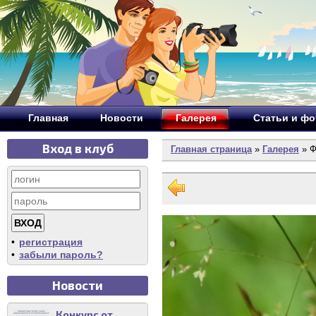
Главная
Новости
Галерея
Статьи и ф
Вход в клуб
Главная страница
»
Галерея
» Ф
•
регистрация
•
забыли пароль?
Новости
Конкурс от