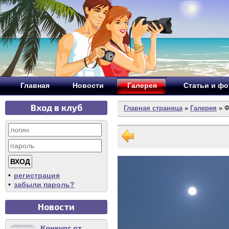
Главная
Новости
Галерея
Статьи и ф
Вход в клуб
Главная страница
»
Галерея
» Ф
•
регистрация
•
забыли пароль?
Новости
Конкурс от