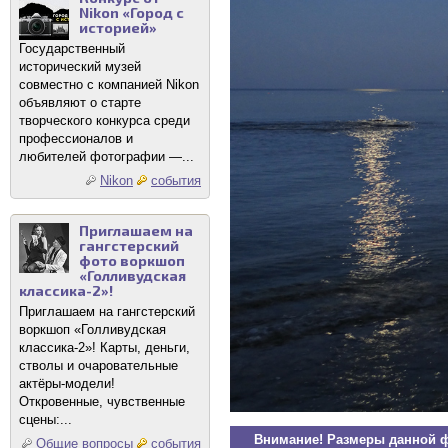
Nikon «Город с
историей»
Государственный
исторический музей
совместно с компанией Nikon
объявляют о старте
творческого конкурса среди
профессионалов и
любителей фотографии —...
Nikon
события
Приглашаем на
гангстерский
фото воркшоп
«Голливудская
классика-2»!
Приглашаем на гангстерский
воркшоп «Голливудская
классика-2»! Карты, деньги,
стволы и очаровательные
актёры-модели!
Откровенные, чувственные
сцены:...
Внимание! Размеры данной 
Общие вопросы
события