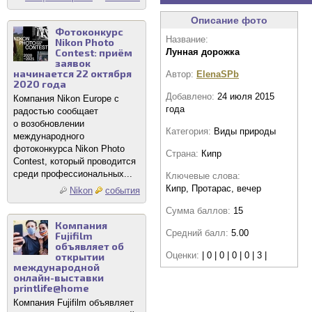
Описание фото
Фотоконкурс
Название:
Nikon Photo
Contest: приём
Лунная дорожка
заявок
начинается 22 октября
Автор:
ElenaSPb
2020 года
Добавлено:
24 июля 2015
Компания Nikon Europe с
года
радостью сообщает
о возобновлении
Категория:
Виды природы
международного
фотоконкурса Nikon Photo
Страна:
Кипр
Contest, который проводится
среди профессиональных...
Ключевые слова:
Кипр, Протарас, вечер
Nikon
события
Сумма баллов:
15
Компания
Средний балл:
5.00
Fujifilm
объявляет об
Оценки:
| 0 | 0 | 0 | 0 | 3 |
открытии
международной
онлайн-выставки
printlife@home
Компания Fujifilm объявляет