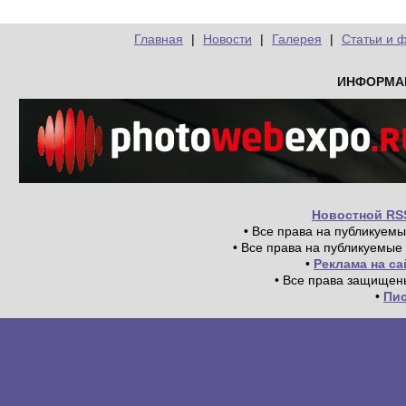
Главная
|
Новости
|
Галерея
|
Статьи и 
ИНФОРМА
Новостной RS
• Все права на публикуем
• Все права на публикуемые
•
Реклама на с
• Все права защищен
•
Пи