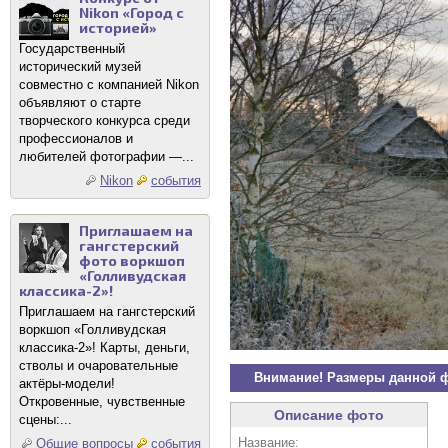
Nikon «Город с
историей»
Государственный
исторический музей
совместно с компанией Nikon
объявляют о старте
творческого конкурса среди
профессионалов и
любителей фотографии —...
Nikon
события
Приглашаем на
гангстерский
фото воркшоп
«Голливудская
классика-2»!
Приглашаем на гангстерский
воркшоп «Голливудская
классика-2»! Карты, деньги,
стволы и очаровательные
Внимание! Размеры данной 
актёры-модели!
Откровенные, чувственные
Описание фото
сцены:...
Название:
Общие вопросы
события