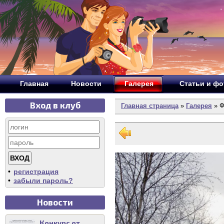
Главная
Новости
Галерея
Статьи и ф
Вход в клуб
Главная страница
»
Галерея
» Ф
•
регистрация
•
забыли пароль?
Новости
Конкурс от