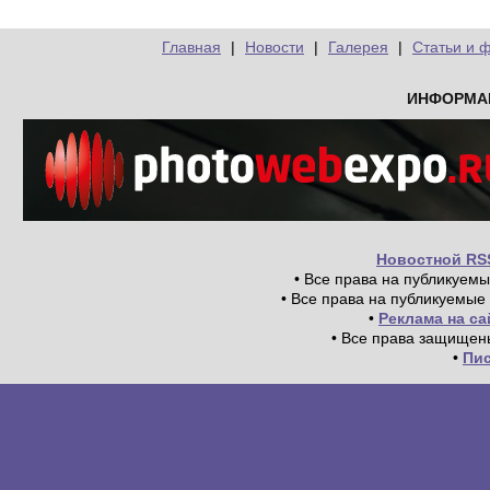
Главная
|
Новости
|
Галерея
|
Статьи и 
ИНФОРМА
Новостной RS
• Все права на публикуем
• Все права на публикуемые
•
Реклама на с
• Все права защищен
•
Пи