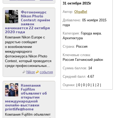
31 октября 2015г
Автор:
OlgaBel
Фотоконкурс
Nikon Photo
Contest: приём
Добавлено:
05 ноября 2015
заявок
года
начинается 22 октября
2020 года
Категория:
Города мира.
Компания Nikon Europe с
Архитектура
радостью сообщает
Страна:
Россия
о возобновлении
международного
Ключевые слова:
фотоконкурса Nikon Photo
Россия Гатчинский район
Contest, который проводится
среди профессиональных...
Сумма баллов:
14
Nikon
события
Средний балл:
4.67
Оценки:
| 0 | 0 | 0 | 1 | 2 |
Компания
Fujifilm
объявляет об
открытии
международной
онлайн-выставки
printlife@home
Компания Fujifilm объявляет