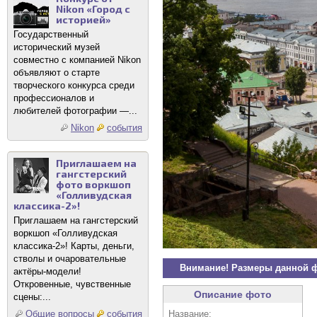
Nikon «Город с
историей»
Государственный
исторический музей
совместно с компанией Nikon
объявляют о старте
творческого конкурса среди
профессионалов и
любителей фотографии —...
Nikon
события
Приглашаем на
гангстерский
фото воркшоп
«Голливудская
классика-2»!
Приглашаем на гангстерский
воркшоп «Голливудская
классика-2»! Карты, деньги,
стволы и очаровательные
Внимание! Размеры данной 
актёры-модели!
Откровенные, чувственные
Описание фото
сцены:...
Название:
Общие вопросы
события