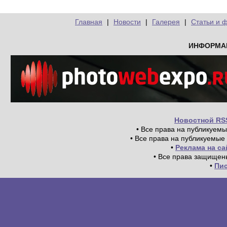
Главная
|
Новости
|
Галерея
|
Статьи и 
ИНФОРМА
Новостной RS
• Все права на публикуем
• Все права на публикуемые
•
Реклама на с
• Все права защищен
•
Пи