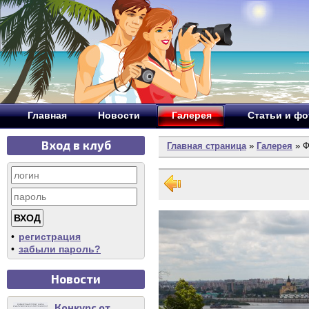
Главная
Новости
Галерея
Статьи и ф
Вход в клуб
Главная страница
»
Галерея
» Ф
•
регистрация
•
забыли пароль?
Новости
Конкурс от