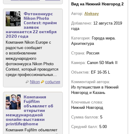
Вид на Нижний Новгород 2
Фотоконкурс
Автор:
Aleksey
Nikon Photo
Contest: приём
Добавлено:
12 августа 2019
заявок
года
начинается 22 октября
2020 года
Категория:
Города мира.
Компания Nikon Europe с
Архитектура
радостью сообщает
Страна:
Россия
о возобновлении
международного
Камера:
Canon 5D Mark II
фотоконкурса Nikon Photo
Contest, который проводится
Объектив:
EF 16-35 L
среди профессиональных...
Комментарий автора:
Nikon
события
Из путешествия в Нижний
Новгород и Казань
Компания
Fujifilm
Ключевые слова:
объявляет об
Нижний Новгород
открытии
международной
Сумма баллов:
5
онлайн-выставки
printlife@home
Средний балл:
5.00
Компания Fujifilm объявляет