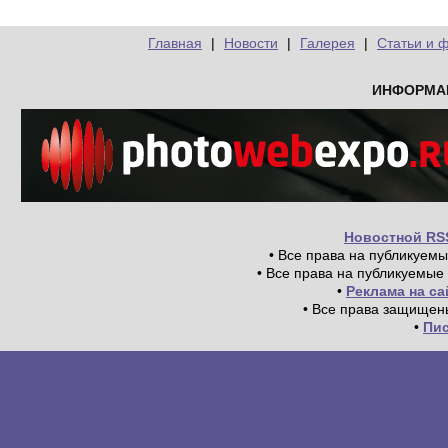
Главная
|
Новости
|
Галерея
|
Статьи и 
ИНФОРМА
Новостной RS
• Все права на публикуем
• Все права на публикуемые
•
Реклама на с
• Все права защищен
•
Пи