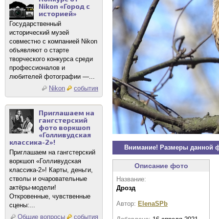
Nikon «Город с
историей»
Государственный
исторический музей
совместно с компанией Nikon
объявляют о старте
творческого конкурса среди
профессионалов и
любителей фотографии —...
Nikon
события
Приглашаем на
гангстерский
фото воркшоп
«Голливудская
классика-2»!
Внимание! Размеры данной 
Приглашаем на гангстерский
воркшоп «Голливудская
Описание фото
классика-2»! Карты, деньги,
стволы и очаровательные
Название:
актёры-модели!
Дрозд
Откровенные, чувственные
Автор:
ElenaSPb
сцены:...
Общие вопросы
события