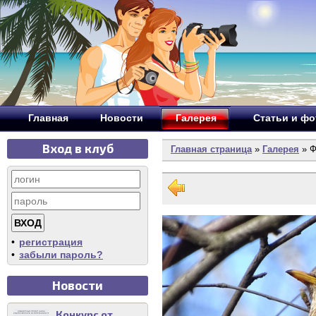
Главная
Новости
Галерея
Статьи и ф
Вход в клуб
Главная страница
»
Галерея
» Ф
•
регистрация
•
забыли пароль?
Новости
Конкурс от