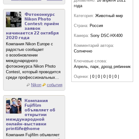
Добавлено:
16 апреля 2021
года
Фотоконкурс
Категория:
Животный мир
Nikon Photo
Contest: приём
Страна:
Россия
заявок
начинается 22 октября
Камера:
Sony DSC-HX400
2020 года
Компания Nikon Europe с
Комментарий автора:
радостью сообщает
Солнечно
о возобновлении
международного
Ключевые слова:
фотоконкурса Nikon Photo
Апрель, парк, дрозд рябинник
Contest, который проводится
Оценки:
| 0 | 0 | 0 | 0 | 0 |
среди профессиональных...
Nikon
события
Компания
Fujifilm
объявляет об
открытии
международной
онлайн-выставки
printlife@home
Компания Fujifilm объявляет