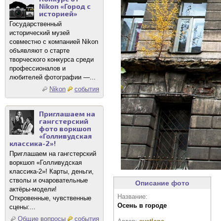
Nikon «Город с
историей»
Государственный
исторический музей
совместно с компанией Nikon
объявляют о старте
творческого конкурса среди
профессионалов и
любителей фотографии —...
Nikon
события
Приглашаем на
гангстерский
фото воркшоп
«Голливудская
классика-2»!
Приглашаем на гангстерский
воркшоп «Голливудская
классика-2»! Карты, деньги,
стволы и очаровательные
Описание фото
актёры-модели!
Название:
Откровенные, чувственные
Осень в городе
сцены:...
Общие вопросы
события