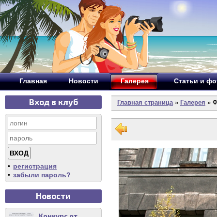
Главная
Новости
Галерея
Статьи и ф
Вход в клуб
Главная страница
»
Галерея
» Ф
•
регистрация
•
забыли пароль?
Новости
Конкурс от