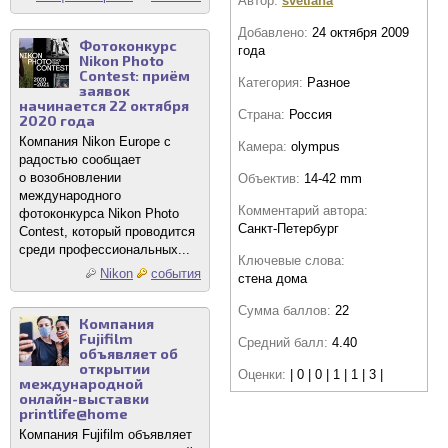
Автор:
svetlana
Добавлено:
24 октября 2009
Фотоконкурс
года
Nikon Photo
Contest: приём
Категория:
Разное
заявок
начинается 22 октября
Страна:
Россия
2020 года
Компания Nikon Europe с
Камера:
olympus
радостью сообщает
о возобновлении
Объектив:
14-42 mm
международного
Комментарий автора:
фотоконкурса Nikon Photo
Санкт-Петербург
Contest, который проводится
среди профессиональных...
Ключевые слова:
Nikon
события
стена дома
Сумма баллов:
22
Компания
Fujifilm
Средний балл:
4.40
объявляет об
открытии
Оценки:
| 0 | 0 | 1 | 1 | 3 |
международной
онлайн-выставки
printlife@home
Компания Fujifilm объявляет