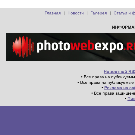
Главная
|
Новости
|
Галерея
|
Статьи и 
ИНФОРМА
Новостной RS
• Все права на публикуем
• Все права на публикуемые
•
Реклама на с
• Все права защищен
•
Пи