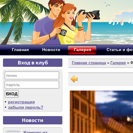
Главная
Новости
Галерея
Статьи и ф
Вход в клуб
Главная страница
»
Галерея
» Ф
•
регистрация
•
забыли пароль?
Новости
Конкурс от