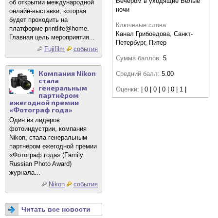
Вечером в уходящие Белые
об открытии международной
ночи
онлайн-выставки, которая
будет проходить на
Ключевые слова:
платформе printlife@home.
Канал Грибоедова, Санкт-
Главная цель мероприятия...
Петербург, Питер
Fujifilm
события
Сумма баллов:
5
Компания Nikon
Средний балл:
5.00
стала
генеральным
Оценки:
| 0 | 0 | 0 | 0 | 1 |
партнёром
ежегодной премии
«Фотограф года»
Один из лидеров
фотоиндустрии, компания
Nikon, стала генеральным
партнёром ежегодной премии
«Фотограф года» (Family
Russian Photo Award)
журнала...
Nikon
события
Читать все новости