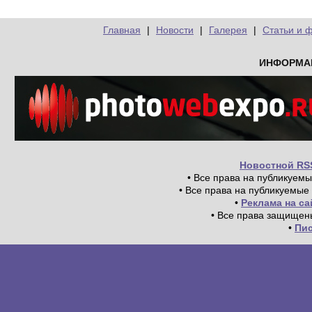
Главная
|
Новости
|
Галерея
|
Статьи и 
ИНФОРМА
Новостной RS
• Все права на публикуем
• Все права на публикуемые
•
Реклама на с
• Все права защищен
•
Пи