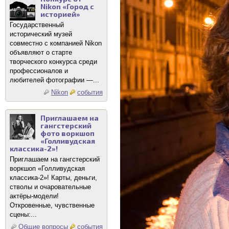
Nikon «Город с
историей»
Государственный
исторический музей
совместно с компанией Nikon
объявляют о старте
творческого конкурса среди
профессионалов и
любителей фотографии —...
Nikon
события
Приглашаем на
гангстерский
фото воркшоп
«Голливудская
классика-2»!
Приглашаем на гангстерский
воркшоп «Голливудская
классика-2»! Карты, деньги,
стволы и очаровательные
актёры-модели!
Откровенные, чувственные
сцены:...
Общие вопросы
события