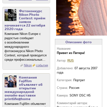
Фотоконкурс
Nikon Photo
Contest: приём
заявок
начинается 22 октября
2020 года
Компания Nikon Europe с
радостью сообщает
Описание фото
о возобновлении
международного
Название:
фотоконкурса Nikon Photo
Привет из Питера!
Contest, который проводится
среди профессиональных...
Автор:
RUS
Nikon
события
Добавлено:
07 августа 2007
года
Компания
Категория:
Портрет
Fujifilm
объявляет об
открытии
Страна:
Россия
международной
онлайн-выставки
Камера:
SONY DSC H5
printlife@home
Комментарий автора:
Компания Fujifilm объявляет