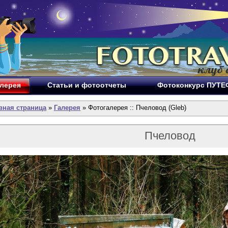
лерея
Статьи и фотоотчеты
Фотоконкурс ПУТ
вная страница
»
Галерея
» Фотогалерея :: Пчеловод (Gleb)
Пчеловод