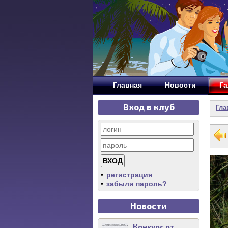
Главная
Новости
Га
Вход в клуб
Гла
•
регистрация
•
забыли пароль?
Новости
Конкурс от