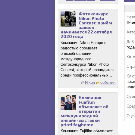
Фотоконкурс
Назв
Nikon Photo
Contest: приём
Пче
заявок
начинается 22 октября
Авт
2020 года
Доб
Компания Nikon Europe с
года
радостью сообщает
о возобновлении
Кате
международного
фотоконкурса Nikon Photo
Стр
Contest, который проводится
среди профессиональных...
Клю
посл
Nikon
события
надо
Сум
Компания
Fujifilm
объявляет об
Сре
открытии
международной
Оце
онлайн-выставки
printlife@home
Компания Fujifilm объявляет