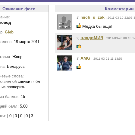
Описание фото
Комментарии 
ание:
mich_s_zak
1)
: 2011-03-19 22:05:
ловод
Медка бы еще!
ор:
Gleb
владиМИR
2)
: 2011-03-20 09:43:1
авлено:
19 марта 2011
гория:
Жанр
AMG
3)
: 2011-03-21 11:13:56
ана:
Беларусь
чевые слова:
е зимней спячки пчёл
 из проверить...
ма баллов:
15
дний балл:
5.00
нки:
| 0 | 0 | 0 | 0 | 3 |