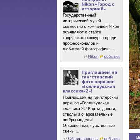
Nikon «Город с
историей»
Государственный
исторический музей
совместно с компанией Nikon
объявляют о старте
творческого конкурса среди
профессионалов и
любителей фотографии —...
Nikon
события
Приглашаем на
гангстерский
фото воркшоп
«Голливудская
классика-2»!
Приглашаем на гангстерский
воркшоп «Голливудская
классика-2»! Карты, деньги,
стволы и очаровательные
актёры-модели!
Откровенные, чувственные
сцены:...
В
Общие вопросы
события