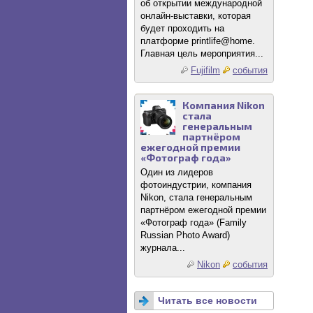
об открытии международной
онлайн-выставки, которая
будет проходить на
платформе printlife@home.
Главная цель мероприятия...
Fujifilm
события
Компания Nikon
стала
генеральным
партнёром
ежегодной премии
«Фотограф года»
Один из лидеров
фотоиндустрии, компания
Nikon, стала генеральным
партнёром ежегодной премии
«Фотограф года» (Family
Russian Photo Award)
журнала...
Nikon
события
Читать все новости