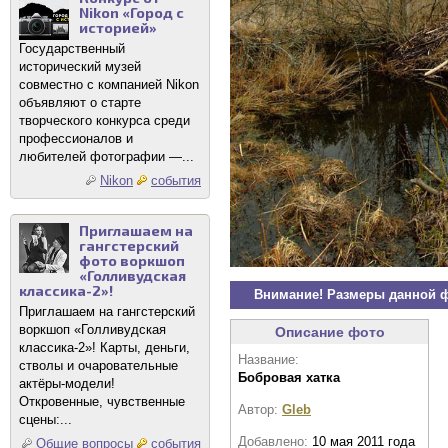
Nikon «Город с
историей»
Государственный
исторический музей
совместно с компанией Nikon
объявляют о старте
творческого конкурса среди
профессионалов и
любителей фотографии —...
Nikon
события
Приглашаем на
гангстерский
фото воркшоп
«Голливудская
классика-2»!
Внимание! Размеры данной 
Приглашаем на гангстерский
воркшоп «Голливудская
Описание фото
классика-2»! Карты, деньги,
Название:
стволы и очаровательные
Бобровая хатка
актёры-модели!
Откровенные, чувственные
Автор:
Gleb
сцены:...
Добавлено:
10 мая 2011 года
Общие вопросы
события