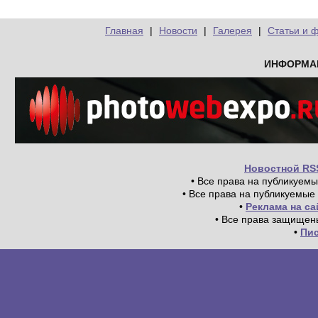
Главная
|
Новости
|
Галерея
|
Статьи и 
ИНФОРМА
Новостной RS
• Все права на публикуем
• Все права на публикуемые
•
Реклама на с
• Все права защищен
•
Пи