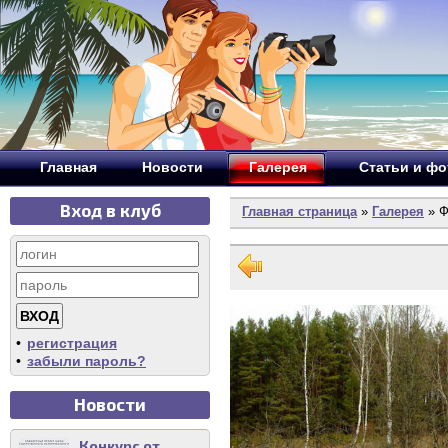
Главная
Новости
Галерея
Статьи и ф
Вход в клуб
Главная страница
»
Галерея
» Ф
•
регистрация
•
забыли пароль?
Новости
Конкурс от