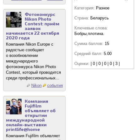
Категория:
Разное
Фотоконкурс
Страна:
Беларусь
Nikon Photo
Contest: приём
Ключевые слова:
заявок
начинается 22 октября
Бобры,плотина.
2020 года
Сумма баллов:
15
Компания Nikon Europe с
радостью сообщает
Средний балл:
5.00
о возобновлении
международного
Оценки:
| 0 | 0 | 0 | 0 | 3 |
фотоконкурса Nikon Photo
Contest, который проводится
среди профессиональных...
Nikon
события
Компания
Fujifilm
объявляет об
открытии
международной
онлайн-выставки
printlife@home
Компания Fujifilm объявляет