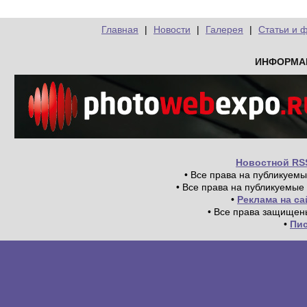
Главная
|
Новости
|
Галерея
|
Статьи и 
ИНФОРМА
Новостной RS
• Все права на публикуем
• Все права на публикуемые
•
Реклама на с
• Все права защищен
•
Пи