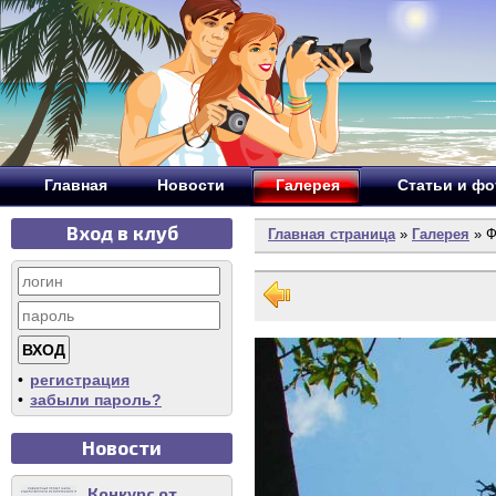
Главная
Новости
Галерея
Статьи и ф
Вход в клуб
Главная страница
»
Галерея
» Ф
•
регистрация
•
забыли пароль?
Новости
Конкурс от