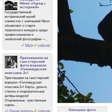
Nikon «Город с
историей»
Государственный
исторический музей
совместно с компанией Nikon
объявляют о старте
творческого конкурса среди
профессионалов и
любителей фотографии —...
Nikon
события
Приглашаем на
гангстерский
фото воркшоп
«Голливудская
классика-2»!
Приглашаем на гангстерский
воркшоп «Голливудская
классика-2»! Карты, деньги,
стволы и очаровательные
актёры-модели!
Откровенные, чувственные
сцены:...
Описание фото
Общие вопросы
события