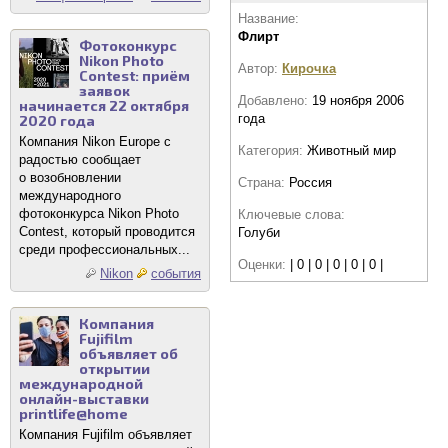
Название:
Флирт
Фотоконкурс
Nikon Photo
Автор:
Кирочка
Contest: приём
заявок
Добавлено:
19 ноября 2006
начинается 22 октября
года
2020 года
Компания Nikon Europe с
Категория:
Животный мир
радостью сообщает
о возобновлении
Страна:
Россия
международного
фотоконкурса Nikon Photo
Ключевые слова:
Contest, который проводится
Голуби
среди профессиональных...
Оценки:
| 0 | 0 | 0 | 0 | 0 |
Nikon
события
Компания
Fujifilm
объявляет об
открытии
международной
онлайн-выставки
printlife@home
Компания Fujifilm объявляет