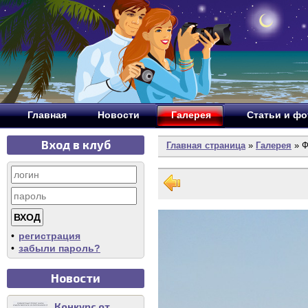
Главная
Новости
Галерея
Статьи и ф
Вход в клуб
Главная страница
»
Галерея
» Ф
•
регистрация
•
забыли пароль?
Новости
Конкурс от