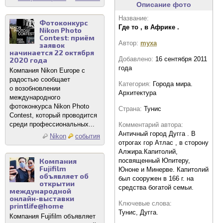
Описание фото
Название:
Фотоконкурс
Где то , в Африке .
Nikon Photo
Contest: приём
Автор:
myxa
заявок
начинается 22 октября
Добавлено:
16 сентября 2011
2020 года
года
Компания Nikon Europe с
радостью сообщает
Категория:
Города мира.
о возобновлении
Архитектура
международного
фотоконкурса Nikon Photo
Страна:
Тунис
Contest, который проводится
среди профессиональных...
Комментарий автора:
Античный город Дугга . В
Nikon
события
отрогах гор Атлас , в сторону
Алжира.Капитолий,
посвященный Юпитеру,
Компания
Fujifilm
Юноне и Минерве. Капитолий
объявляет об
был сооружен в 166 г. на
открытии
средства богатой семьи.
международной
онлайн-выставки
Ключевые слова:
printlife@home
Тунис, Дугга.
Компания Fujifilm объявляет