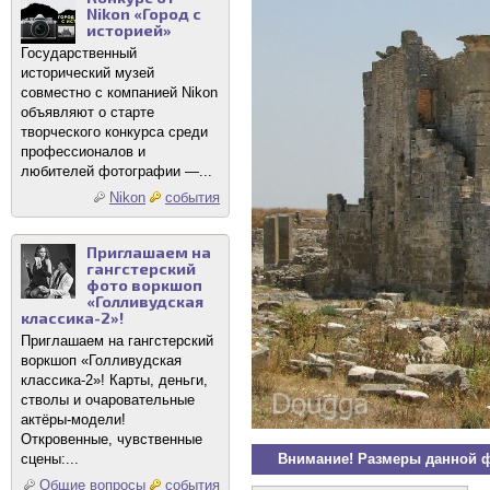
Nikon «Город с
историей»
Государственный
исторический музей
совместно с компанией Nikon
объявляют о старте
творческого конкурса среди
профессионалов и
любителей фотографии —...
Nikon
события
Приглашаем на
гангстерский
фото воркшоп
«Голливудская
классика-2»!
Приглашаем на гангстерский
воркшоп «Голливудская
классика-2»! Карты, деньги,
стволы и очаровательные
актёры-модели!
Откровенные, чувственные
Внимание! Размеры данной 
сцены:...
Общие вопросы
события