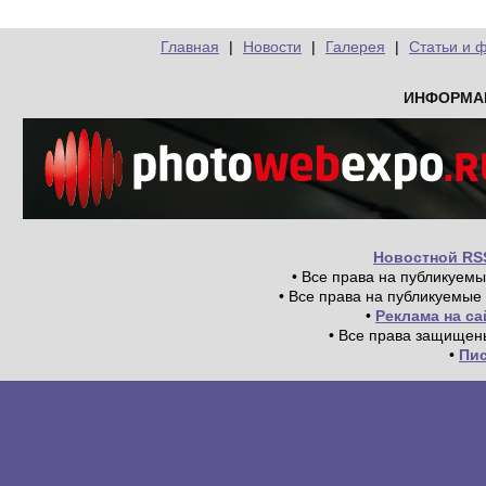
Главная
|
Новости
|
Галерея
|
Статьи и 
ИНФОРМА
Новостной RS
• Все права на публикуем
• Все права на публикуемые
•
Реклама на с
• Все права защищен
•
Пи