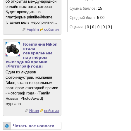
об открытии международной
онлайн-выставки, которая
Сумма баллов:
15
будет проходить на
платформе printlife@home.
Средний балл:
5.00
Главная цель мероприятия...
Оценки:
| 0 | 0 | 0 | 0 | 3 |
Fujifilm
события
Компания Nikon
стала
генеральным
партнёром
ежегодной премии
«Фотограф года»
Один из лидеров
фотоиндустрии, компания
Nikon, стала генеральным
партнёром ежегодной премии
«Фотограф года» (Family
Russian Photo Award)
журнала...
Nikon
события
Читать все новости