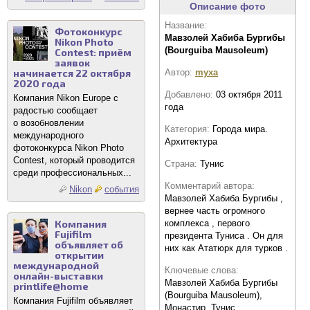
Описание фото
Название:
Фотоконкурс
Мавзолей Хабиба Бургибы
Nikon Photo
(Bourguiba Mausoleum)
Contest: приём
заявок
Автор:
myxa
начинается 22 октября
2020 года
Добавлено:
03 октября 2011
Компания Nikon Europe с
года
радостью сообщает
о возобновлении
Категория:
Города мира.
международного
Архитектура
фотоконкурса Nikon Photo
Contest, который проводится
Страна:
Тунис
среди профессиональных...
Комментарий автора:
Nikon
события
Мавзолей Хабиба Бургибы ,
вернее часть огромного
комплекса , первого
Компания
Fujifilm
президента Туниса . Он для
объявляет об
них как Ататюрк для турков .
открытии
международной
Ключевые слова:
онлайн-выставки
Мавзолей Хабиба Бургибы
printlife@home
(Bourguiba Mausoleum),
Компания Fujifilm объявляет
Монастир, Тунис,