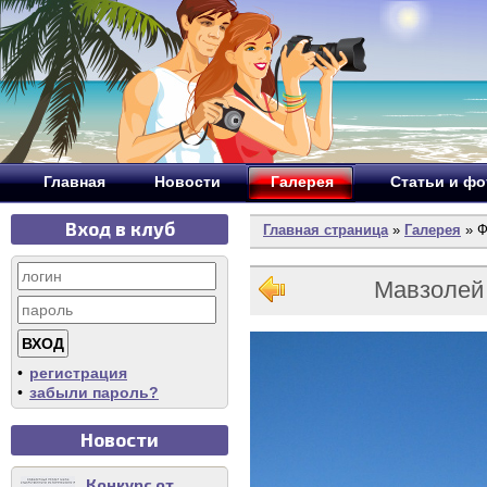
Главная
Новости
Галерея
Статьи и ф
Вход в клуб
Главная страница
»
Галерея
» Ф
Мавзолей 
•
регистрация
•
забыли пароль?
Новости
Конкурс от