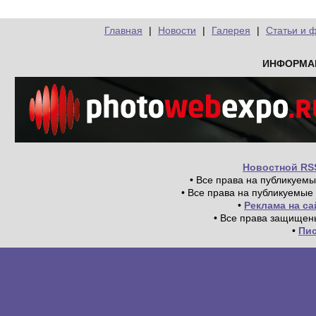
Главная
|
Новости
|
Галерея
|
Статьи и 
ИНФОРМА
Новостной RS
• Все права на публикуем
• Все права на публикуемые
•
Реклама на с
• Все права защищен
•
Пи