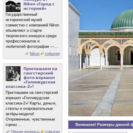
Nikon «Город с
историей»
Государственный
исторический музей
совместно с компанией Nikon
объявляют о старте
творческого конкурса среди
профессионалов и
любителей фотографии —...
Nikon
события
Приглашаем на
гангстерский
фото воркшоп
«Голливудская
классика-2»!
Приглашаем на гангстерский
воркшоп «Голливудская
классика-2»! Карты, деньги,
стволы и очаровательные
актёры-модели!
Откровенные, чувственные
Внимание! Размеры данной 
сцены:...
Общие вопросы
события