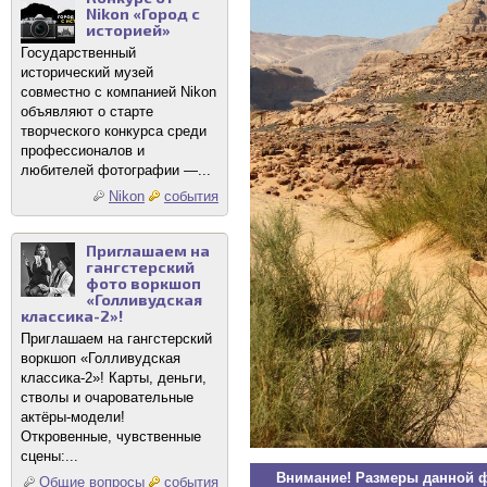
Nikon «Город с
историей»
Государственный
исторический музей
совместно с компанией Nikon
объявляют о старте
творческого конкурса среди
профессионалов и
любителей фотографии —...
Nikon
события
Приглашаем на
гангстерский
фото воркшоп
«Голливудская
классика-2»!
Приглашаем на гангстерский
воркшоп «Голливудская
классика-2»! Карты, деньги,
стволы и очаровательные
актёры-модели!
Откровенные, чувственные
сцены:...
Внимание! Размеры данной 
Общие вопросы
события