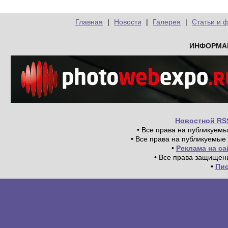
Главная
|
Новости
|
Галерея
|
Статьи и 
ИНФОРМА
Новостной RS
• Все права на публикуем
• Все права на публикуемые
•
Реклама на с
• Все права защищен
•
Пи