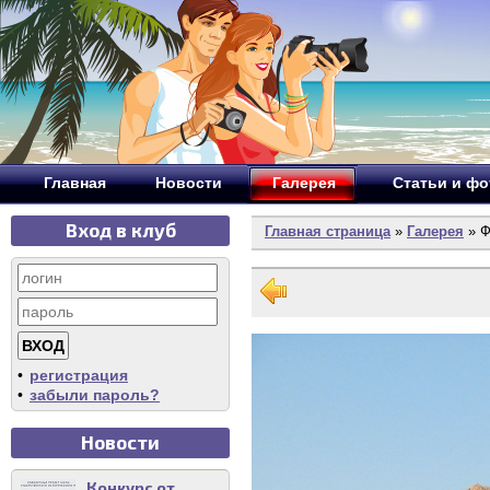
Главная
Новости
Галерея
Статьи и ф
Вход в клуб
Главная страница
»
Галерея
» Ф
•
регистрация
•
забыли пароль?
Новости
Конкурс от