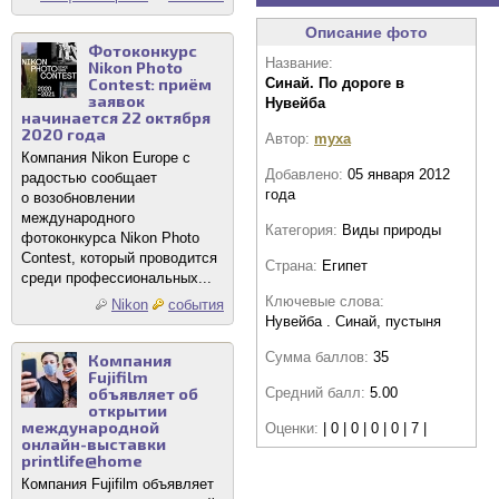
Описание фото
Фотоконкурс
Название:
Nikon Photo
Contest: приём
Синай. По дороге в
заявок
Нувейба
начинается 22 октября
2020 года
Автор:
myxa
Компания Nikon Europe с
Добавлено:
05 января 2012
радостью сообщает
года
о возобновлении
международного
Категория:
Виды природы
фотоконкурса Nikon Photo
Contest, который проводится
Страна:
Египет
среди профессиональных...
Ключевые слова:
Nikon
события
Нувейба . Синай, пустыня
Сумма баллов:
35
Компания
Fujifilm
объявляет об
Средний балл:
5.00
открытии
международной
Оценки:
| 0 | 0 | 0 | 0 | 7 |
онлайн-выставки
printlife@home
Компания Fujifilm объявляет