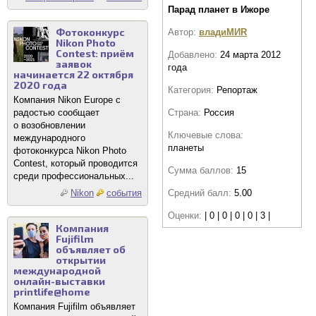
Парад планет в Ижоре
Фотоконкурс
Автор:
владиМИR
Nikon Photo
Contest: приём
Добавлено:
24 марта 2012
заявок
года
начинается 22 октября
2020 года
Категория:
Репортаж
Компания Nikon Europe с
Страна:
Россия
радостью сообщает
о возобновлении
Ключевые слова:
международного
планеты
фотоконкурса Nikon Photo
Contest, который проводится
Сумма баллов:
15
среди профессиональных...
Средний балл:
5.00
Nikon
события
Оценки:
| 0 | 0 | 0 | 0 | 3 |
Компания
Fujifilm
объявляет об
открытии
международной
онлайн-выставки
printlife@home
Компания Fujifilm объявляет