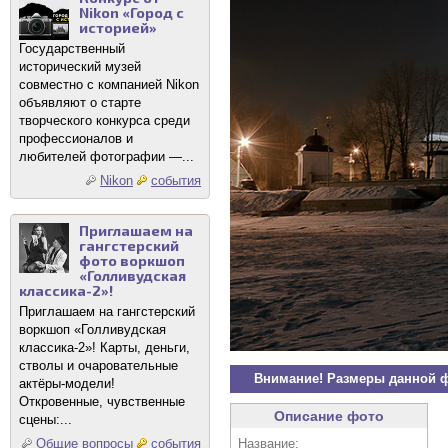
Nikon «Город с
историей»
Государственный
исторический музей
совместно с компанией Nikon
объявляют о старте
творческого конкурса среди
профессионалов и
любителей фотографии —...
Nikon
события
Приглашаем на
гангстерский
фото воркшоп
«Голливудская
классика-2»!
Приглашаем на гангстерский
воркшоп «Голливудская
классика-2»! Карты, деньги,
стволы и очаровательные
Внимание! Размеры данной 
актёры-модели!
Откровенные, чувственные
Описание фото
сцены:...
Название:
Общие вопросы
события