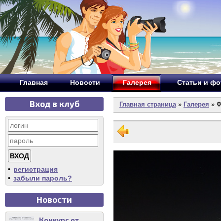
Главная
Новости
Галерея
Статьи и ф
Вход в клуб
Главная страница
»
Галерея
» Ф
•
регистрация
•
забыли пароль?
Новости
Конкурс от